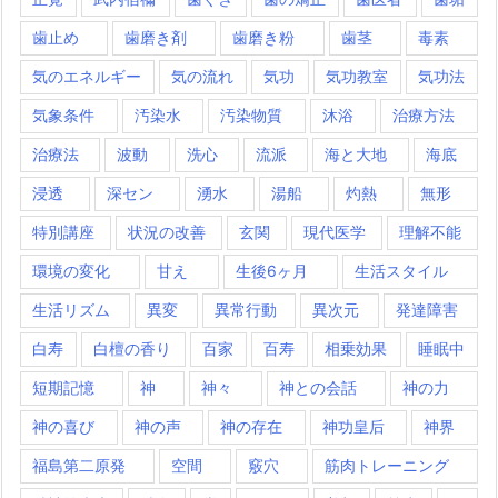
歯止め
歯磨き剤
歯磨き粉
歯茎
毒素
気のエネルギー
気の流れ
気功
気功教室
気功法
気象条件
汚染水
汚染物質
沐浴
治療方法
治療法
波動
洗心
流派
海と大地
海底
浸透
深セン
湧水
湯船
灼熱
無形
特別講座
状況の改善
玄関
現代医学
理解不能
環境の変化
甘え
生後6ヶ月
生活スタイル
生活リズム
異変
異常行動
異次元
発達障害
白寿
白檀の香り
百家
百寿
相乗効果
睡眠中
短期記憶
神
神々
神との会話
神の力
神の喜び
神の声
神の存在
神功皇后
神界
福島第二原発
空間
竅穴
筋肉トレーニング