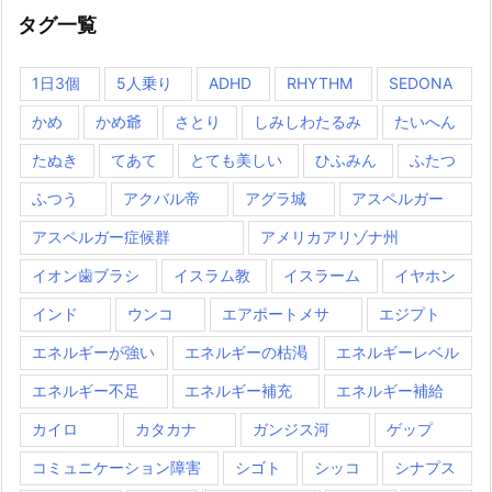
タグ一覧
1日3個
5人乗り
ADHD
RHYTHM
SEDONA
かめ
かめ爺
さとり
しみしわたるみ
たいへん
たぬき
てあて
とても美しい
ひふみん
ふたつ
ふつう
アクバル帝
アグラ城
アスペルガー
アスペルガー症候群
アメリカアリゾナ州
イオン歯ブラシ
イスラム教
イスラーム
イヤホン
インド
ウンコ
エアポートメサ
エジプト
エネルギーが強い
エネルギーの枯渇
エネルギーレベル
エネルギー不足
エネルギー補充
エネルギー補給
カイロ
カタカナ
ガンジス河
ゲップ
コミュニケーション障害
シゴト
シッコ
シナプス