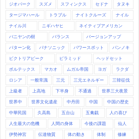
ジオパーク
スズメ
スフィンクス
セドナ
タヌキ
タージマハール
トラブル
ナイトクルーズ
ナイル
ナイル川
ニギハヤヒ
ネイティブアメリカン
バニヤンの樹
バランス
バージョンアップ
パターン化
パナソニック
パワースポット
パンノキ
ビクトリアピーク
ピラミッド
ヘッドセット
ボルテックス
マカオ
ムガル帝国
ヨガ
ラクダ
ロシア
一般常識
三元
三元エネルギー
三韓征伐
上級者
上高地
下半身
不通過
世界三大夜景
世界中
世界文化遺産
中丹田
中国
中国の歴史
中華民国
久高島
五台山
五禽戯
人の喜び
人生最大の危機
人間の身体
今後の課題
仙人
伊勢神宮
伝達物質
体の動き
体制
修練