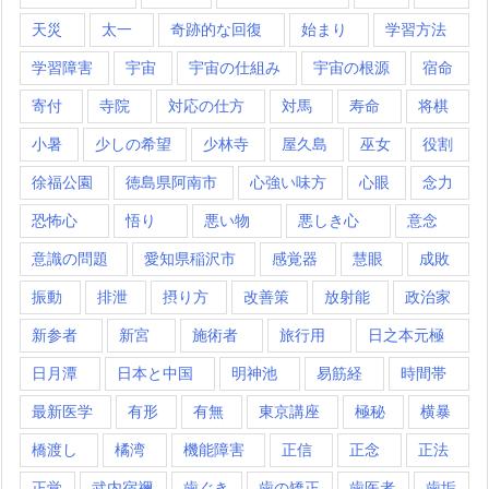
天災
太一
奇跡的な回復
始まり
学習方法
学習障害
宇宙
宇宙の仕組み
宇宙の根源
宿命
寄付
寺院
対応の仕方
対馬
寿命
将棋
小暑
少しの希望
少林寺
屋久島
巫女
役割
徐福公園
徳島県阿南市
心強い味方
心眼
念力
恐怖心
悟り
悪い物
悪しき心
意念
意識の問題
愛知県稲沢市
感覚器
慧眼
成敗
振動
排泄
摂り方
改善策
放射能
政治家
新参者
新宮
施術者
旅行用
日之本元極
日月潭
日本と中国
明神池
易筋経
時間帯
最新医学
有形
有無
東京講座
極秘
横暴
橋渡し
橘湾
機能障害
正信
正念
正法
正覚
武内宿禰
歯ぐき
歯の矯正
歯医者
歯垢