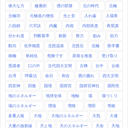
偉大な力
健康的
僕の部屋
元の時代
元極
元極功
元極道の僧侶
光と音
入れ歯
入場券
八段錦
六字訣
内臓
内視
内部疾患
再受講
分かれ道
判断基準
創新
努力
励み
効力
動功
化学物質
北投温泉
北投石
北極
医学書
南極
単純化
危険です
原発を推進
受け取り
受講者
口の中
古代四大文明
古稀
台中
台南
台湾
呼吸法
命日
和合
唇の腫れ
四大文明
四至神
回復
国境
国府宮
国府宮神社
国民性
地のエネルギー
地球全体
地軸
場
場づくり
場のエネルギー
増強
増殖
増田
壱岐
多重人格
大地
大地のエネルギー
大気
大連
大量の放射線
天と地
天のエネルギー
天命
天地