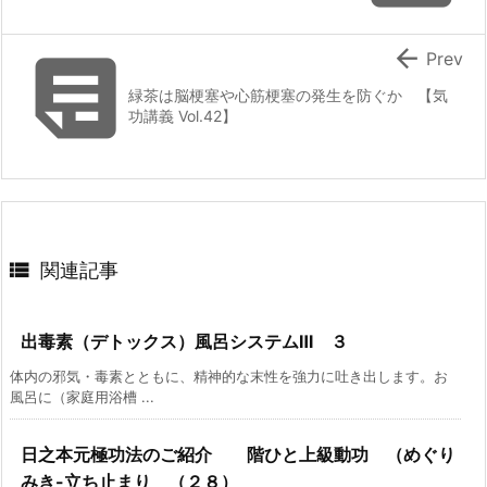


Prev
緑茶は脳梗塞や心筋梗塞の発生を防ぐか 【気
功講義 Vol.42】

関連記事
出毒素（デトックス）風呂システムⅢ ３
体内の邪気・毒素とともに、精神的な末性を強力に吐き出します。お
風呂に（家庭用浴槽 ...
日之本元極功法のご紹介 階ひと上級動功 （めぐり
みき-立ち止まり （２８）