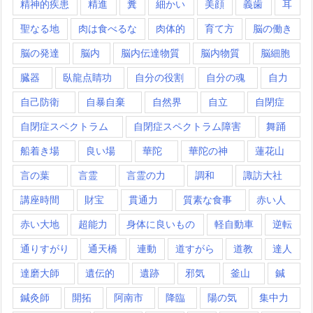
精神的疾患
精進
糞
細かい
美顔
義歯
耳
聖なる地
肉は食べるな
肉体的
育て方
脳の働き
脳の発達
脳内
脳内伝達物質
脳内物質
脳細胞
臓器
臥龍点睛功
自分の役割
自分の魂
自力
自己防衛
自暴自棄
自然界
自立
自閉症
自閉症スペクトラム
自閉症スペクトラム障害
舞踊
船着き場
良い場
華陀
華陀の神
蓮花山
言の葉
言霊
言霊の力
調和
諏訪大社
講座時間
財宝
貫通力
質素な食事
赤い人
赤い大地
超能力
身体に良いもの
軽自動車
逆転
通りすがり
通天橋
連動
道すがら
道教
達人
達磨大師
遺伝的
遺跡
邪気
釜山
鍼
鍼灸師
開拓
阿南市
降臨
陽の気
集中力