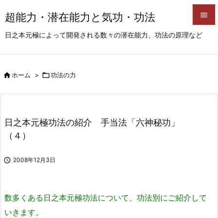
超能力・潜在能力と気功・功法


日之本元極によって開発される数々の潜在能力、功法の原理など
メニュ

サイド

ホーム
>

功法の力

前へ

次へ
日之本元極功法の紹介 手当法「六神秘功」

（４）
検索

2008年12月3日
数多くある日之本元極功法について、功法別にご紹介して
いきます。