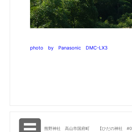
photo by Panasonic DMC-LX3

熊野神社 高山市国府町 【ひだの神社 #011