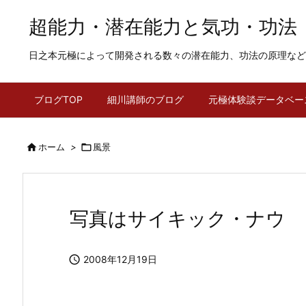
超能力・潜在能力と気功・功法
日之本元極によって開発される数々の潜在能力、功法の原理など
ブログTOP
細川講師のブログ
元極体験談データベー

ホーム
>

風景
写真はサイキック・ナウ

2008年12月19日