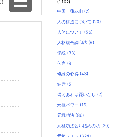

(1,162)
8】
中国・蓮花山
(2)
人の構造について
(20)
人体について
(56)
人格統合調和法
(6)
伝統
(33)
伝言
(9)
修練の心得
(43)
健康
(5)
備えあれば憂いなし
(2)
元極パワー
(16)
元極功法
(86)
元極功法習い始めの頃
(20)
元気フォト
(324)