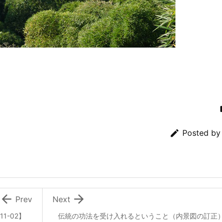

Posted b


Prev
Next
-02】
伝統の功法を受け入れるということ（内景図の訂