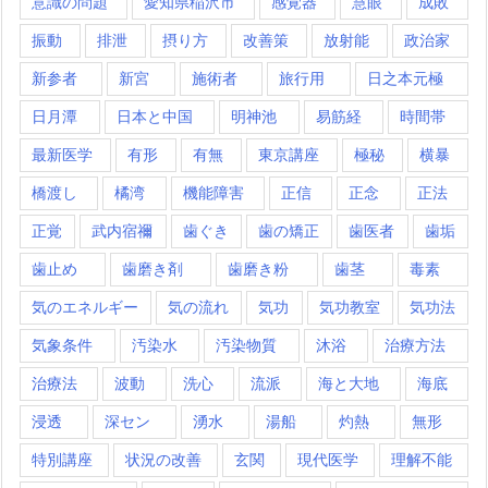
意識の問題
愛知県稲沢市
感覚器
慧眼
成敗
振動
排泄
摂り方
改善策
放射能
政治家
新参者
新宮
施術者
旅行用
日之本元極
日月潭
日本と中国
明神池
易筋経
時間帯
最新医学
有形
有無
東京講座
極秘
横暴
橋渡し
橘湾
機能障害
正信
正念
正法
正覚
武内宿禰
歯ぐき
歯の矯正
歯医者
歯垢
歯止め
歯磨き剤
歯磨き粉
歯茎
毒素
気のエネルギー
気の流れ
気功
気功教室
気功法
気象条件
汚染水
汚染物質
沐浴
治療方法
治療法
波動
洗心
流派
海と大地
海底
浸透
深セン
湧水
湯船
灼熱
無形
特別講座
状況の改善
玄関
現代医学
理解不能