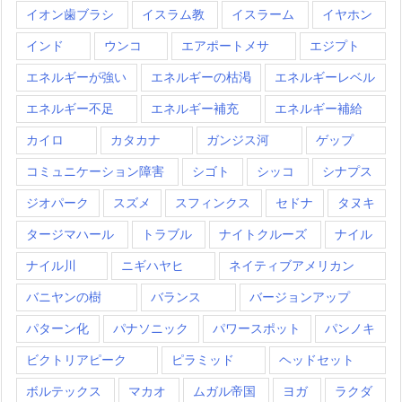
イオン歯ブラシ
イスラム教
イスラーム
イヤホン
インド
ウンコ
エアポートメサ
エジプト
エネルギーが強い
エネルギーの枯渇
エネルギーレベル
エネルギー不足
エネルギー補充
エネルギー補給
カイロ
カタカナ
ガンジス河
ゲップ
コミュニケーション障害
シゴト
シッコ
シナプス
ジオパーク
スズメ
スフィンクス
セドナ
タヌキ
タージマハール
トラブル
ナイトクルーズ
ナイル
ナイル川
ニギハヤヒ
ネイティブアメリカン
バニヤンの樹
バランス
バージョンアップ
パターン化
パナソニック
パワースポット
パンノキ
ビクトリアピーク
ピラミッド
ヘッドセット
ボルテックス
マカオ
ムガル帝国
ヨガ
ラクダ