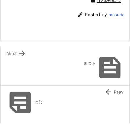

日之本元極功法

Posted by
masuda

Next

まつる


Prev
はな