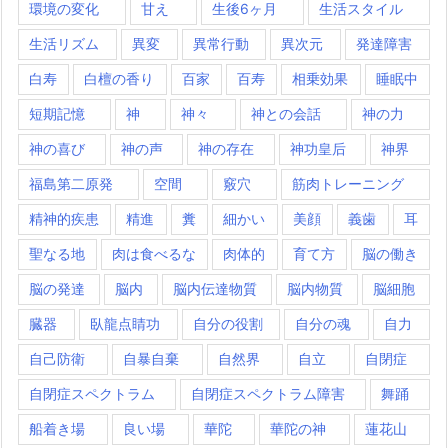
環境の変化
甘え
生後6ヶ月
生活スタイル
生活リズム
異変
異常行動
異次元
発達障害
白寿
白檀の香り
百家
百寿
相乗効果
睡眠中
短期記憶
神
神々
神との会話
神の力
神の喜び
神の声
神の存在
神功皇后
神界
福島第二原発
空間
竅穴
筋肉トレーニング
精神的疾患
精進
糞
細かい
美顔
義歯
耳
聖なる地
肉は食べるな
肉体的
育て方
脳の働き
脳の発達
脳内
脳内伝達物質
脳内物質
脳細胞
臓器
臥龍点睛功
自分の役割
自分の魂
自力
自己防衛
自暴自棄
自然界
自立
自閉症
自閉症スペクトラム
自閉症スペクトラム障害
舞踊
船着き場
良い場
華陀
華陀の神
蓮花山