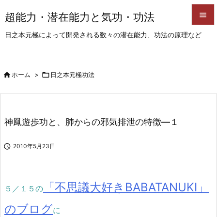
超能力・潜在能力と気功・功法


日之本元極によって開発される数々の潜在能力、功法の原理など
メニュ

サイド

ホーム
>

日之本元極功法

前へ

次へ
神鳳遊歩功と、肺からの邪気排泄の特徴―１

検索

2010年5月23日
「不思議大好きBABATANUKI」
５／１５の
のブログ
に