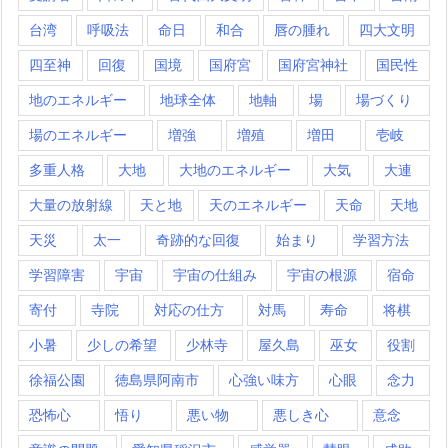
台湾
呼吸法
命日
和合
唇の腫れ
四大文明
四至神
回復
国境
国府宮
国府宮神社
国民性
地のエネルギー
地球全体
地軸
場
場づくり
場のエネルギー
増強
増殖
増田
壱岐
多重人格
大地
大地のエネルギー
大気
大連
大量の放射線
天と地
天のエネルギー
天命
天地
天災
太一
奇跡的な回復
始まり
学習方法
学習障害
宇宙
宇宙の仕組み
宇宙の根源
宿命
寄付
寺院
対応の仕方
対馬
寿命
将棋
小暑
少しの希望
少林寺
屋久島
巫女
役割
徐福公園
徳島県阿南市
心強い味方
心眼
念力
恐怖心
悟り
悪い物
悪しき心
意念