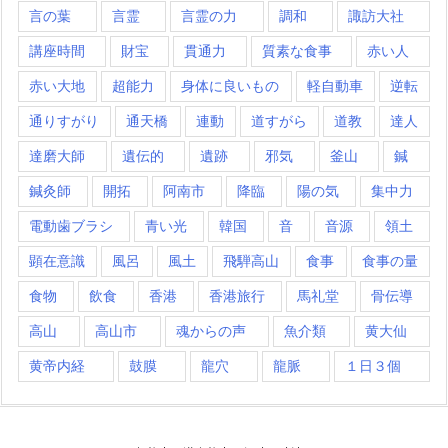
言の葉
言霊
言霊の力
調和
諏訪大社
講座時間
財宝
貫通力
質素な食事
赤い人
赤い大地
超能力
身体に良いもの
軽自動車
逆転
通りすがり
通天橋
連動
道すがら
道教
達人
達磨大師
遺伝的
遺跡
邪気
釜山
鍼
鍼灸師
開拓
阿南市
降臨
陽の気
集中力
電動歯ブラシ
青い光
韓国
音
音源
領土
顕在意識
風呂
風土
飛騨高山
食事
食事の量
食物
飲食
香港
香港旅行
馬礼堂
骨伝導
高山
高山市
魂からの声
魚介類
黄大仙
黄帝内経
鼓膜
龍穴
龍脈
１日３個