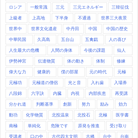
ロシア
一般常識
三元
三元エネルギー
三韓征伐
上級者
上高地
下半身
不通過
世界三大夜景
世界中
世界文化遺産
中丹田
中国
中国の歴史
中華民国
久高島
五台山
五禽戯
人の喜び
人生最大の危機
人間の身体
今後の課題
仙人
伊勢神宮
伝達物質
体の動き
体制
修練
偉大な力
健康的
僕の部屋
元の時代
元極
元極功
元極道の僧侶
光と音
入れ歯
入場券
八段錦
六字訣
内臓
内視
内部疾患
再受講
分かれ道
判断基準
創新
努力
励み
効力
動功
化学物質
北投温泉
北投石
北極
医学書
南極
単純化
危険です
原発を推進
受け取り
受講者
口の中
古代四大文明
古稀
台中
台南