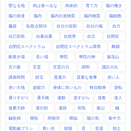
聖なる地
肉は食べるな
肉体的
育て方
脳の働き
脳の発達
脳内
脳内伝達物質
脳内物質
脳細胞
臓器
臥龍点睛功
自分の役割
自分の魂
自力
自己防衛
自暴自棄
自然界
自立
自閉症
自閉症スペクトラム
自閉症スペクトラム障害
舞踊
船着き場
良い場
華陀
華陀の神
蓮花山
言の葉
言霊
言霊の力
調和
諏訪大社
講座時間
財宝
貫通力
質素な食事
赤い人
赤い大地
超能力
身体に良いもの
軽自動車
逆転
通りすがり
通天橋
連動
道すがら
道教
達人
達磨大師
遺伝的
遺跡
邪気
釜山
鍼
鍼灸師
開拓
阿南市
降臨
陽の気
集中力
電動歯ブラシ
青い光
韓国
音
音源
領土