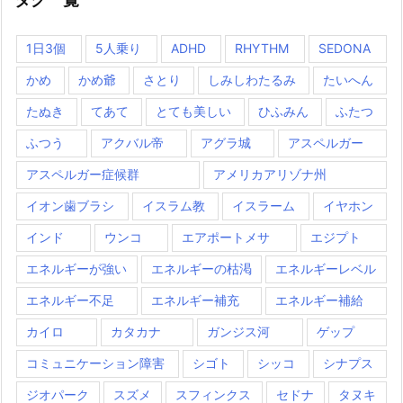
1日3個
5人乗り
ADHD
RHYTHM
SEDONA
かめ
かめ爺
さとり
しみしわたるみ
たいへん
たぬき
てあて
とても美しい
ひふみん
ふたつ
ふつう
アクバル帝
アグラ城
アスペルガー
アスペルガー症候群
アメリカアリゾナ州
イオン歯ブラシ
イスラム教
イスラーム
イヤホン
インド
ウンコ
エアポートメサ
エジプト
エネルギーが強い
エネルギーの枯渇
エネルギーレベル
エネルギー不足
エネルギー補充
エネルギー補給
カイロ
カタカナ
ガンジス河
ゲップ
コミュニケーション障害
シゴト
シッコ
シナプス
ジオパーク
スズメ
スフィンクス
セドナ
タヌキ