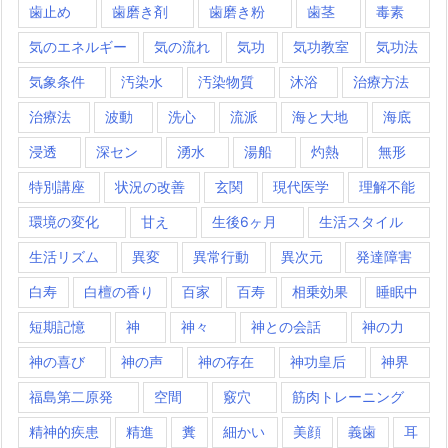
歯止め
歯磨き剤
歯磨き粉
歯茎
毒素
気のエネルギー
気の流れ
気功
気功教室
気功法
気象条件
汚染水
汚染物質
沐浴
治療方法
治療法
波動
洗心
流派
海と大地
海底
浸透
深セン
湧水
湯船
灼熱
無形
特別講座
状況の改善
玄関
現代医学
理解不能
環境の変化
甘え
生後6ヶ月
生活スタイル
生活リズム
異変
異常行動
異次元
発達障害
白寿
白檀の香り
百家
百寿
相乗効果
睡眠中
短期記憶
神
神々
神との会話
神の力
神の喜び
神の声
神の存在
神功皇后
神界
福島第二原発
空間
竅穴
筋肉トレーニング
精神的疾患
精進
糞
細かい
美顔
義歯
耳