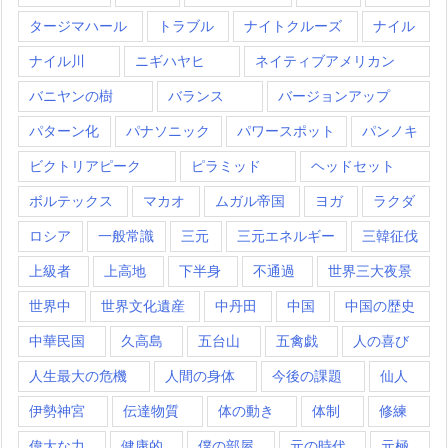
タージマハール
トラブル
ナイトクルーズ
ナイル
ナイル川
ニギハヤヒ
ネイティブアメリカン
バニヤンの樹
バランス
バージョンアップ
パターン化
パナソニック
パワースポット
パンノキ
ビクトリアピーク
ピラミッド
ヘッドセット
ボルテックス
マカオ
ムガル帝国
ヨガ
ラクダ
ロシア
一般常識
三元
三元エネルギー
三韓征伐
上級者
上高地
下半身
不通過
世界三大夜景
世界中
世界文化遺産
中丹田
中国
中国の歴史
中華民国
久高島
五台山
五禽戯
人の喜び
人生最大の危機
人間の身体
今後の課題
仙人
伊勢神宮
伝達物質
体の動き
体制
修練
偉大な力
健康的
僕の部屋
元の時代
元極