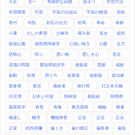
天災
太一
奇跡的な回復
始まり
学習方法
学習障害
宇宙
宇宙の仕組み
宇宙の根源
宿命
寄付
寺院
対応の仕方
対馬
寿命
将棋
小暑
少しの希望
少林寺
屋久島
巫女
役割
徐福公園
徳島県阿南市
心強い味方
心眼
念力
恐怖心
悟り
悪い物
悪しき心
意念
意識の問題
愛知県稲沢市
感覚器
慧眼
成敗
振動
排泄
摂り方
改善策
放射能
政治家
新参者
新宮
施術者
旅行用
日之本元極
日月潭
日本と中国
明神池
易筋経
時間帯
最新医学
有形
有無
東京講座
極秘
横暴
橋渡し
橘湾
機能障害
正信
正念
正法
正覚
武内宿禰
歯ぐき
歯の矯正
歯医者
歯垢