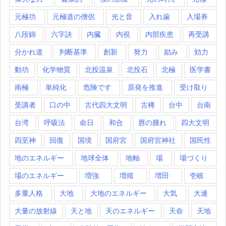
元極功
元極道の僧侶
光と音
入れ歯
入場券
八段錦
六字訣
内臓
内視
内部疾患
再受講
分かれ道
判断基準
創新
努力
励み
効力
動功
化学物質
北投温泉
北投石
北極
医学書
南極
単純化
危険です
原発を推進
受け取り
受講者
口の中
古代四大文明
古稀
台中
台南
台湾
呼吸法
命日
和合
唇の腫れ
四大文明
四至神
回復
国境
国府宮
国府宮神社
国民性
地のエネルギー
地球全体
地軸
場
場づくり
場のエネルギー
増強
増殖
増田
壱岐
多重人格
大地
大地のエネルギー
大気
大連
大量の放射線
天と地
天のエネルギー
天命
天地