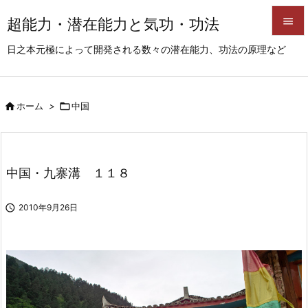
超能力・潜在能力と気功・功法


日之本元極によって開発される数々の潜在能力、功法の原理など
メニュ

サイド

ホーム
>

中国

前へ

次へ
中国・九寨溝 １１８

検索

2010年9月26日