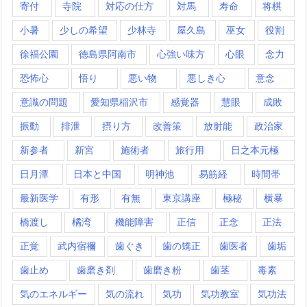
寄付
寺院
対応の仕方
対馬
寿命
将棋
小暑
少しの希望
少林寺
屋久島
巫女
役割
徐福公園
徳島県阿南市
心強い味方
心眼
念力
恐怖心
悟り
悪い物
悪しき心
意念
意識の問題
愛知県稲沢市
感覚器
慧眼
成敗
振動
排泄
摂り方
改善策
放射能
政治家
新参者
新宮
施術者
旅行用
日之本元極
日月潭
日本と中国
明神池
易筋経
時間帯
最新医学
有形
有無
東京講座
極秘
横暴
橋渡し
橘湾
機能障害
正信
正念
正法
正覚
武内宿禰
歯ぐき
歯の矯正
歯医者
歯垢
歯止め
歯磨き剤
歯磨き粉
歯茎
毒素
気のエネルギー
気の流れ
気功
気功教室
気功法