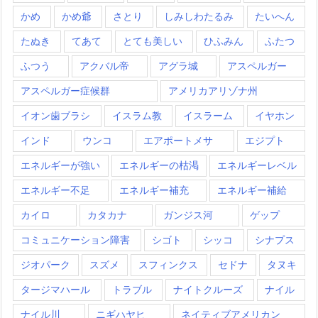
かめ
かめ爺
さとり
しみしわたるみ
たいへん
たぬき
てあて
とても美しい
ひふみん
ふたつ
ふつう
アクバル帝
アグラ城
アスペルガー
アスペルガー症候群
アメリカアリゾナ州
イオン歯ブラシ
イスラム教
イスラーム
イヤホン
インド
ウンコ
エアポートメサ
エジプト
エネルギーが強い
エネルギーの枯渇
エネルギーレベル
エネルギー不足
エネルギー補充
エネルギー補給
カイロ
カタカナ
ガンジス河
ゲップ
コミュニケーション障害
シゴト
シッコ
シナプス
ジオパーク
スズメ
スフィンクス
セドナ
タヌキ
タージマハール
トラブル
ナイトクルーズ
ナイル
ナイル川
ニギハヤヒ
ネイティブアメリカン