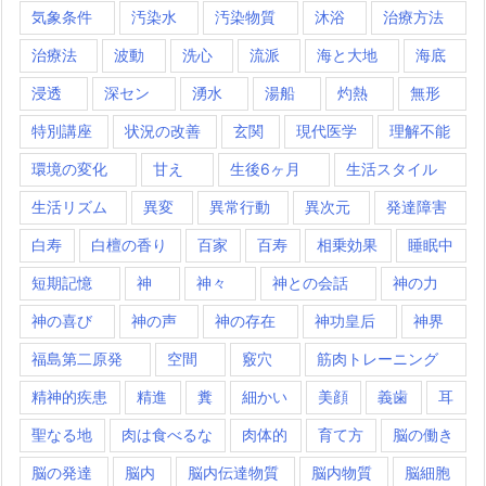
気象条件
汚染水
汚染物質
沐浴
治療方法
治療法
波動
洗心
流派
海と大地
海底
浸透
深セン
湧水
湯船
灼熱
無形
特別講座
状況の改善
玄関
現代医学
理解不能
環境の変化
甘え
生後6ヶ月
生活スタイル
生活リズム
異変
異常行動
異次元
発達障害
白寿
白檀の香り
百家
百寿
相乗効果
睡眠中
短期記憶
神
神々
神との会話
神の力
神の喜び
神の声
神の存在
神功皇后
神界
福島第二原発
空間
竅穴
筋肉トレーニング
精神的疾患
精進
糞
細かい
美顔
義歯
耳
聖なる地
肉は食べるな
肉体的
育て方
脳の働き
脳の発達
脳内
脳内伝達物質
脳内物質
脳細胞