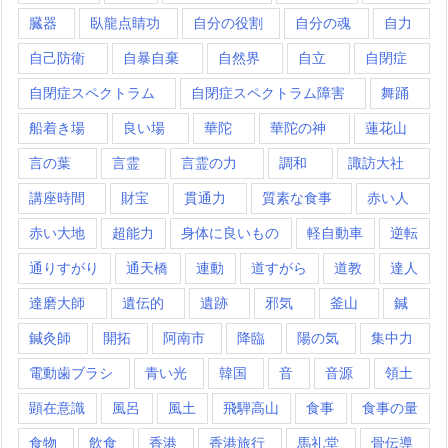
臓器
臥龍点睛功
自分の役割
自分の魂
自力
自己防衛
自暴自棄
自然界
自立
自閉症
自閉症スペクトラム
自閉症スペクトラム障害
舞踊
船着き場
良い場
華陀
華陀の神
蓮花山
言の葉
言霊
言霊の力
調和
諏訪大社
講座時間
財宝
貫通力
質素な食事
赤い人
赤い大地
超能力
身体に良いもの
軽自動車
逆転
通りすがり
通天橋
連動
道すがら
道教
達人
達磨大師
遺伝的
遺跡
邪気
釜山
鍼
鍼灸師
開拓
阿南市
降臨
陽の気
集中力
電動歯ブラシ
青い光
韓国
音
音源
領土
顕在意識
風呂
風土
飛騨高山
食事
食事の量
食物
飲食
香港
香港旅行
馬礼堂
骨伝導