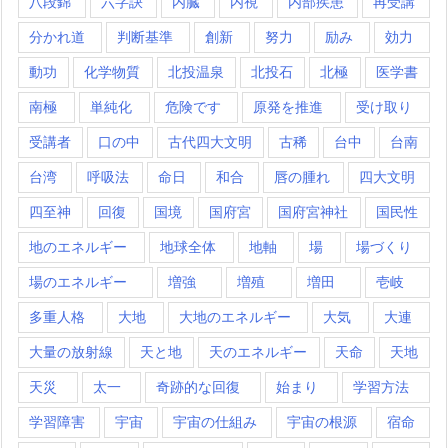
八段錦
六字訣
内臓
内視
内部疾患
再受講
分かれ道
判断基準
創新
努力
励み
効力
動功
化学物質
北投温泉
北投石
北極
医学書
南極
単純化
危険です
原発を推進
受け取り
受講者
口の中
古代四大文明
古稀
台中
台南
台湾
呼吸法
命日
和合
唇の腫れ
四大文明
四至神
回復
国境
国府宮
国府宮神社
国民性
地のエネルギー
地球全体
地軸
場
場づくり
場のエネルギー
増強
増殖
増田
壱岐
多重人格
大地
大地のエネルギー
大気
大連
大量の放射線
天と地
天のエネルギー
天命
天地
天災
太一
奇跡的な回復
始まり
学習方法
学習障害
宇宙
宇宙の仕組み
宇宙の根源
宿命