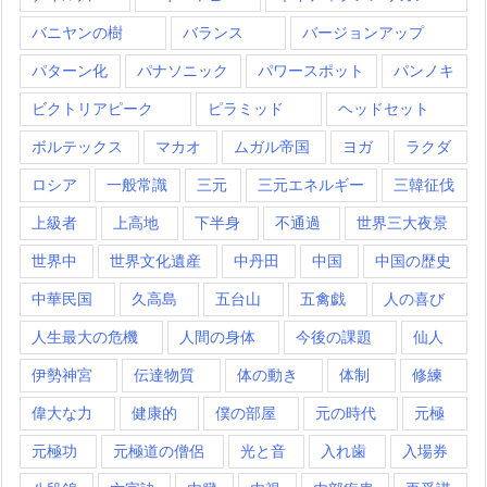
バニヤンの樹
バランス
バージョンアップ
パターン化
パナソニック
パワースポット
パンノキ
ビクトリアピーク
ピラミッド
ヘッドセット
ボルテックス
マカオ
ムガル帝国
ヨガ
ラクダ
ロシア
一般常識
三元
三元エネルギー
三韓征伐
上級者
上高地
下半身
不通過
世界三大夜景
世界中
世界文化遺産
中丹田
中国
中国の歴史
中華民国
久高島
五台山
五禽戯
人の喜び
人生最大の危機
人間の身体
今後の課題
仙人
伊勢神宮
伝達物質
体の動き
体制
修練
偉大な力
健康的
僕の部屋
元の時代
元極
元極功
元極道の僧侶
光と音
入れ歯
入場券