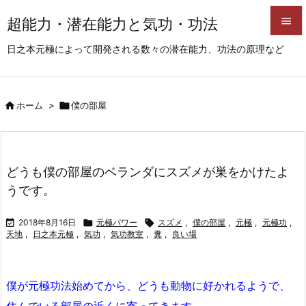
超能力・潜在能力と気功・功法


日之本元極によって開発される数々の潜在能力、功法の原理など
メニュ

サイド

ホーム
>

僕の部屋

前へ

次へ
どうも僕の部屋のベランダにスズメが巣をかけたよ

うです。
検索

2018年8月16日

元極パワー

スズメ
,
僕の部屋
,
元極
,
元極功
,
天地
,
日之本元極
,
気功
,
気功教室
,
糞
,
良い場
僕が元極功法始めてから、どうも動物に好かれるようで、