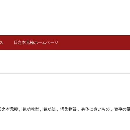
ス
日之本元極ホームページ
日之本元極
,
気功教室
,
気功法
,
汚染物質
,
身体に良いもの
,
食事の