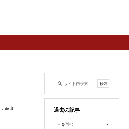
量
,
高山
過去の記事
過
去