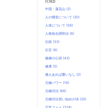
(1,162)
中国・蓮花山
(2)
人の構造について
(20)
人体について
(56)
人格統合調和法
(6)
伝統
(33)
伝言
(9)
修練の心得
(43)
健康
(5)
備えあれば憂いなし
(2)
元極パワー
(16)
元極功法
(86)
元極功法習い始めの頃
(20)
元気フォト
(324)