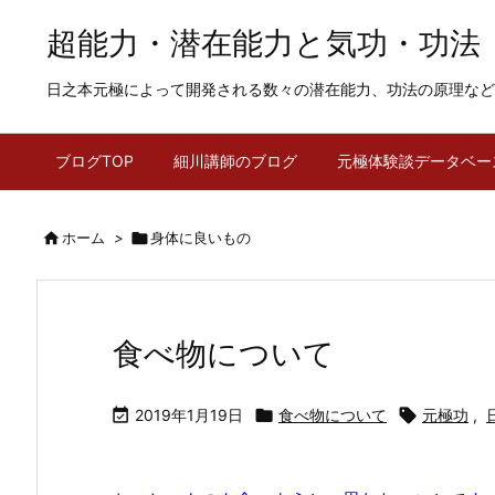
超能力・潜在能力と気功・功法
日之本元極によって開発される数々の潜在能力、功法の原理など
ブログTOP
細川講師のブログ
元極体験談データベー

ホーム
>

身体に良いもの
食べ物について

2019年1月19日

食べ物について

元極功
,