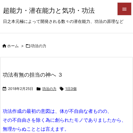
超能力・潜在能力と気功・功法


日之本元極によって開発される数々の潜在能力、功法の原理など
メニュ

サイド

ホーム
>

功法の力

前へ

次へ
功法有無の担当の神へ ３

検索

2018年2月25日

功法の力

1日3個
功法作成の最初の意図は、体が不自由な者ものの、
その不自由さを除く為に創られたモノでありましたから、
無理からぬこととは言えます。