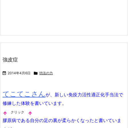
強皮症

2014年4月6日

功法の力
てこてこさん
が、新しい免疫力活性適正化手当法で
修練した体験を書いています。
クリック
膠原病である自分の足の裏が柔らかくなったと書いていま