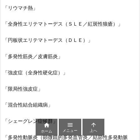
「リウマチ熱」
「全身性エリテマトーデス（ＳＬＥ／紅斑性狼瘡）」
「円板状エリテマトーデス（ＤＬＥ）」
「多発性筋炎／皮膚筋炎」
「強皮症（全身性硬化症）」
「限局性強皮症」
「混合性結合組織病」
「シェーグレン症候群」



メニュー
上へ
ホーム
「多発性動脈炎（顕微鏡的多発血管炎／結節性多発動脈