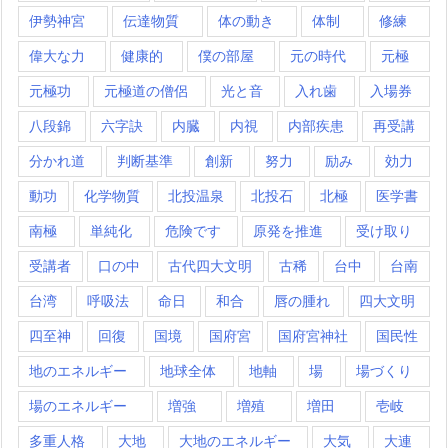
伊勢神宮
伝達物質
体の動き
体制
修練
偉大な力
健康的
僕の部屋
元の時代
元極
元極功
元極道の僧侶
光と音
入れ歯
入場券
八段錦
六字訣
内臓
内視
内部疾患
再受講
分かれ道
判断基準
創新
努力
励み
効力
動功
化学物質
北投温泉
北投石
北極
医学書
南極
単純化
危険です
原発を推進
受け取り
受講者
口の中
古代四大文明
古稀
台中
台南
台湾
呼吸法
命日
和合
唇の腫れ
四大文明
四至神
回復
国境
国府宮
国府宮神社
国民性
地のエネルギー
地球全体
地軸
場
場づくり
場のエネルギー
増強
増殖
増田
壱岐
多重人格
大地
大地のエネルギー
大気
大連