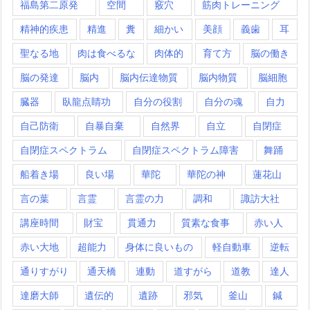
福島第二原発
空間
竅穴
筋肉トレーニング
精神的疾患
精進
糞
細かい
美顔
義歯
耳
聖なる地
肉は食べるな
肉体的
育て方
脳の働き
脳の発達
脳内
脳内伝達物質
脳内物質
脳細胞
臓器
臥龍点睛功
自分の役割
自分の魂
自力
自己防衛
自暴自棄
自然界
自立
自閉症
自閉症スペクトラム
自閉症スペクトラム障害
舞踊
船着き場
良い場
華陀
華陀の神
蓮花山
言の葉
言霊
言霊の力
調和
諏訪大社
講座時間
財宝
貫通力
質素な食事
赤い人
赤い大地
超能力
身体に良いもの
軽自動車
逆転
通りすがり
通天橋
連動
道すがら
道教
達人
達磨大師
遺伝的
遺跡
邪気
釜山
鍼