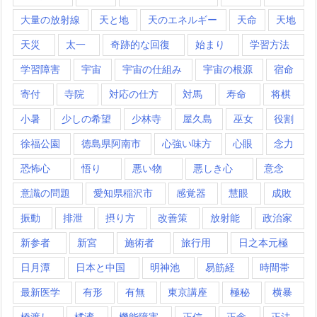
大量の放射線
天と地
天のエネルギー
天命
天地
天災
太一
奇跡的な回復
始まり
学習方法
学習障害
宇宙
宇宙の仕組み
宇宙の根源
宿命
寄付
寺院
対応の仕方
対馬
寿命
将棋
小暑
少しの希望
少林寺
屋久島
巫女
役割
徐福公園
徳島県阿南市
心強い味方
心眼
念力
恐怖心
悟り
悪い物
悪しき心
意念
意識の問題
愛知県稲沢市
感覚器
慧眼
成敗
振動
排泄
摂り方
改善策
放射能
政治家
新参者
新宮
施術者
旅行用
日之本元極
日月潭
日本と中国
明神池
易筋経
時間帯
最新医学
有形
有無
東京講座
極秘
横暴
橋渡し
橘湾
機能障害
正信
正念
正法