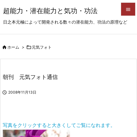
超能力・潜在能力と気功・功法


日之本元極によって開発される数々の潜在能力、功法の原理など
メニュ

サイド

ホーム
>

元気フォト

前へ

次へ
朝刊 元気フォト通信

検索

2008年11月13日
写真をクリックすると大きくしてご覧になれます。