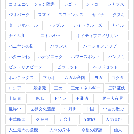
コミュニケーション障害
シゴト
シッコ
シナプス
ジオパーク
スズメ
スフィンクス
セドナ
タヌキ
タージマハール
トラブル
ナイトクルーズ
ナイル
ナイル川
ニギハヤヒ
ネイティブアメリカン
バニヤンの樹
バランス
バージョンアップ
パターン化
パナソニック
パワースポット
パンノキ
ビクトリアピーク
ピラミッド
ヘッドセット
ボルテックス
マカオ
ムガル帝国
ヨガ
ラクダ
ロシア
一般常識
三元
三元エネルギー
三韓征伐
上級者
上高地
下半身
不通過
世界三大夜景
世界中
世界文化遺産
中丹田
中国
中国の歴史
中華民国
久高島
五台山
五禽戯
人の喜び
人生最大の危機
人間の身体
今後の課題
仙人