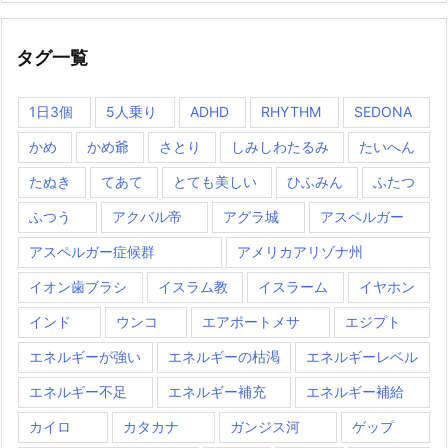
タグ一覧
1日3個
5人乗り
ADHD
RHYTHM
SEDONA
かめ
かめ爺
さとり
しみしわたるみ
たいへん
たぬき
てあて
とても美しい
ひふみん
ふたつ
ふつう
アクバル帝
アグラ城
アスペルガー
アスペルガー症候群
アメリカアリゾナ州
イオン歯ブラシ
イスラム教
イスラーム
イヤホン
インド
ウンコ
エアポートメサ
エジプト
エネルギーが強い
エネルギーの枯渇
エネルギーレベル
エネルギー不足
エネルギー補充
エネルギー補給
カイロ
カタカナ
ガンジス河
ゲップ