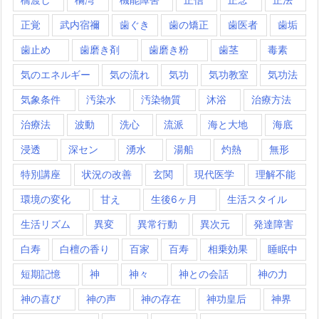
正覚
武内宿禰
歯ぐき
歯の矯正
歯医者
歯垢
歯止め
歯磨き剤
歯磨き粉
歯茎
毒素
気のエネルギー
気の流れ
気功
気功教室
気功法
気象条件
汚染水
汚染物質
沐浴
治療方法
治療法
波動
洗心
流派
海と大地
海底
浸透
深セン
湧水
湯船
灼熱
無形
特別講座
状況の改善
玄関
現代医学
理解不能
環境の変化
甘え
生後6ヶ月
生活スタイル
生活リズム
異変
異常行動
異次元
発達障害
白寿
白檀の香り
百家
百寿
相乗効果
睡眠中
短期記憶
神
神々
神との会話
神の力
神の喜び
神の声
神の存在
神功皇后
神界