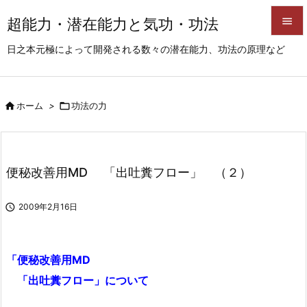
超能力・潜在能力と気功・功法


日之本元極によって開発される数々の潜在能力、功法の原理など
メニュ

サイド

ホーム
>

功法の力

前へ

次へ
便秘改善用MD 「出吐糞フロー」 （２）

検索

2009年2月16日
「便秘改善用MD
「出吐糞フロー」について