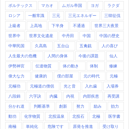
ボルテックス
マカオ
ムガル帝国
ヨガ
ラクダ
ロシア
一般常識
三元
三元エネルギー
三韓征伐
上級者
上高地
下半身
不通過
世界三大夜景
世界中
世界文化遺産
中丹田
中国
中国の歴史
中華民国
久高島
五台山
五禽戯
人の喜び
人生最大の危機
人間の身体
今後の課題
仙人
伊勢神宮
伝達物質
体の動き
体制
修練
偉大な力
健康的
僕の部屋
元の時代
元極
元極功
元極道の僧侶
光と音
入れ歯
入場券
八段錦
六字訣
内臓
内視
内部疾患
再受講
分かれ道
判断基準
創新
努力
励み
効力
動功
化学物質
北投温泉
北投石
北極
医学書
南極
単純化
危険です
原発を推進
受け取り