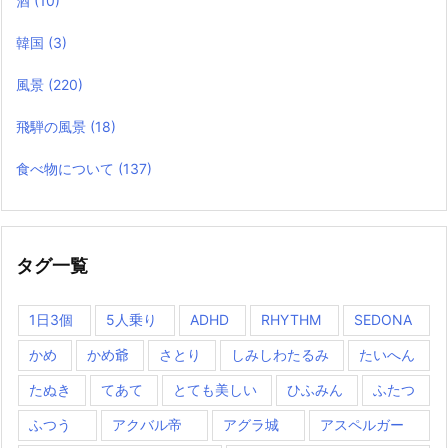
酒
(10)
韓国
(3)
風景
(220)
飛騨の風景
(18)
食べ物について
(137)
タグ一覧
1日3個
5人乗り
ADHD
RHYTHM
SEDONA
かめ
かめ爺
さとり
しみしわたるみ
たいへん
たぬき
てあて
とても美しい
ひふみん
ふたつ
ふつう
アクバル帝
アグラ城
アスペルガー