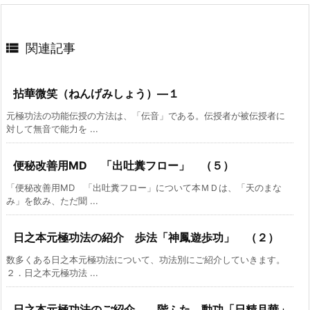

関連記事
拈華微笑（ねんげみしょう）―１
元極功法の功能伝授の方法は、「伝音」である。伝授者が被伝授者に
対して無音で能力を ...
便秘改善用MD 「出吐糞フロー」 （５）
「便秘改善用MD 「出吐糞フロー」について本ＭＤは、「天のまな
み」を飲み、ただ聞 ...
日之本元極功法の紹介 歩法「神鳳遊歩功」 （２）
数多くある日之本元極功法について、功法別にご紹介していきます。
２．日之本元極功法 ...
日之本元極功法のご紹介 階ふた 動功「日精月華」