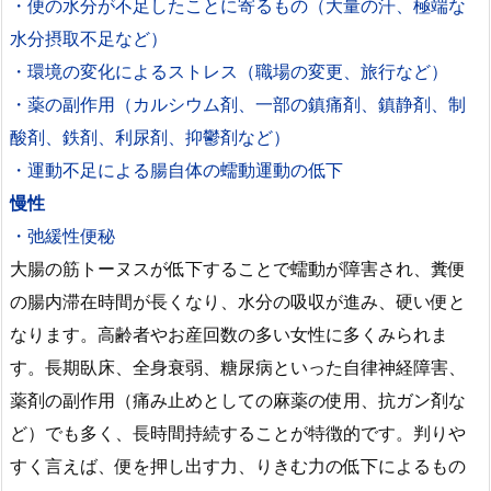
・便の水分が不足したことに寄るもの（大量の汗、極端な
水分摂取不足など）
・環境の変化によるストレス（職場の変更、旅行など）
・薬の副作用（カルシウム剤、一部の鎮痛剤、鎮静剤、制
酸剤、鉄剤、利尿剤、抑鬱剤など）
・運動不足による腸自体の蠕動運動の低下
慢性
・弛緩性便秘
大腸の筋トーヌスが低下することで蠕動が障害され、糞便
の腸内滞在時間が長くなり、水分の吸収が進み、硬い便と
なります。高齢者やお産回数の多い女性に多くみられま
す。長期臥床、全身衰弱、糖尿病といった自律神経障害、
薬剤の副作用（痛み止めとしての麻薬の使用、抗ガン剤な
ど）でも多く、長時間持続することが特徴的です。判りや
すく言えば、便を押し出す力、りきむ力の低下によるもの