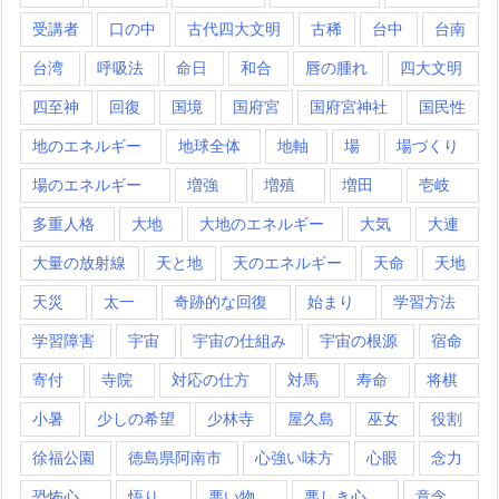
受講者
口の中
古代四大文明
古稀
台中
台南
台湾
呼吸法
命日
和合
唇の腫れ
四大文明
四至神
回復
国境
国府宮
国府宮神社
国民性
地のエネルギー
地球全体
地軸
場
場づくり
場のエネルギー
増強
増殖
増田
壱岐
多重人格
大地
大地のエネルギー
大気
大連
大量の放射線
天と地
天のエネルギー
天命
天地
天災
太一
奇跡的な回復
始まり
学習方法
学習障害
宇宙
宇宙の仕組み
宇宙の根源
宿命
寄付
寺院
対応の仕方
対馬
寿命
将棋
小暑
少しの希望
少林寺
屋久島
巫女
役割
徐福公園
徳島県阿南市
心強い味方
心眼
念力
恐怖心
悟り
悪い物
悪しき心
意念