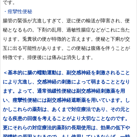
です。
・痙攣性便秘
腸管の緊張が亢進しすぎて、逆に便の輸送が障害され、便
秘となるもの。下剤の乱用、過敏性腸症などがこれに当た
ります。兎糞状の便が特徴的と言えます。便秘と下痢が交
互に出る可能性があります。この便秘は腹痛を伴うことが
特徴です。排便後には痛みは消失します。
＜基本的に腸の蠕動運動は、副交感神経を刺激されること
により亢進し、交感神経の刺激によって弱まることとなり
ます。よって、通常弛緩性便秘は副交感神経刺激薬を用
い、痙攣性便秘には副交感神経遮断薬を用いています。し
かしこれらの薬剤は、あくまで対症療法であり、その元と
なる疾患の回復を考えることがより大切なことなのです。
更にそれらの対症療法的薬剤の長期使用は、効果の低下や
習慣性の原因となるので、もし使用しているならば、一時