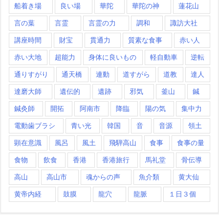
船着き場
良い場
華陀
華陀の神
蓮花山
言の葉
言霊
言霊の力
調和
諏訪大社
講座時間
財宝
貫通力
質素な食事
赤い人
赤い大地
超能力
身体に良いもの
軽自動車
逆転
通りすがり
通天橋
連動
道すがら
道教
達人
達磨大師
遺伝的
遺跡
邪気
釜山
鍼
鍼灸師
開拓
阿南市
降臨
陽の気
集中力
電動歯ブラシ
青い光
韓国
音
音源
領土
顕在意識
風呂
風土
飛騨高山
食事
食事の量
食物
飲食
香港
香港旅行
馬礼堂
骨伝導
高山
高山市
魂からの声
魚介類
黄大仙
黄帝内経
鼓膜
龍穴
龍脈
１日３個