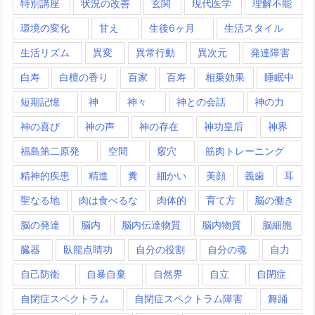
特別講座
状況の改善
玄関
現代医学
理解不能
環境の変化
甘え
生後6ヶ月
生活スタイル
生活リズム
異変
異常行動
異次元
発達障害
白寿
白檀の香り
百家
百寿
相乗効果
睡眠中
短期記憶
神
神々
神との会話
神の力
神の喜び
神の声
神の存在
神功皇后
神界
福島第二原発
空間
竅穴
筋肉トレーニング
精神的疾患
精進
糞
細かい
美顔
義歯
耳
聖なる地
肉は食べるな
肉体的
育て方
脳の働き
脳の発達
脳内
脳内伝達物質
脳内物質
脳細胞
臓器
臥龍点睛功
自分の役割
自分の魂
自力
自己防衛
自暴自棄
自然界
自立
自閉症
自閉症スペクトラム
自閉症スペクトラム障害
舞踊