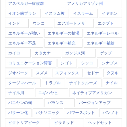
アスペルガー症候群
アメリカアリゾナ州
イオン歯ブラシ
イスラム教
イスラーム
イヤホン
インド
ウンコ
エアポートメサ
エジプト
エネルギーが強い
エネルギーの枯渇
エネルギーレベル
エネルギー不足
エネルギー補充
エネルギー補給
カイロ
カタカナ
ガンジス河
ゲップ
コミュニケーション障害
シゴト
シッコ
シナプス
ジオパーク
スズメ
スフィンクス
セドナ
タヌキ
タージマハール
トラブル
ナイトクルーズ
ナイル
ナイル川
ニギハヤヒ
ネイティブアメリカン
バニヤンの樹
バランス
バージョンアップ
パターン化
パナソニック
パワースポット
パンノキ
ビクトリアピーク
ピラミッド
ヘッドセット