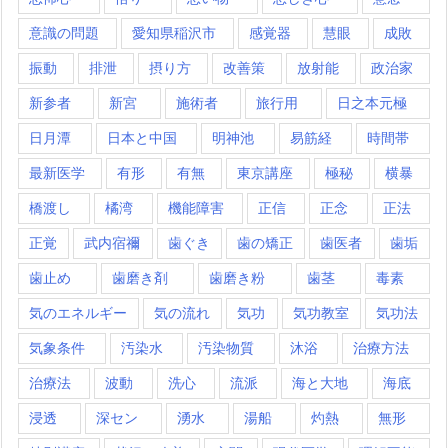
意識の問題
愛知県稲沢市
感覚器
慧眼
成敗
振動
排泄
摂り方
改善策
放射能
政治家
新参者
新宮
施術者
旅行用
日之本元極
日月潭
日本と中国
明神池
易筋経
時間帯
最新医学
有形
有無
東京講座
極秘
横暴
橋渡し
橘湾
機能障害
正信
正念
正法
正覚
武内宿禰
歯ぐき
歯の矯正
歯医者
歯垢
歯止め
歯磨き剤
歯磨き粉
歯茎
毒素
気のエネルギー
気の流れ
気功
気功教室
気功法
気象条件
汚染水
汚染物質
沐浴
治療方法
治療法
波動
洗心
流派
海と大地
海底
浸透
深セン
湧水
湯船
灼熱
無形