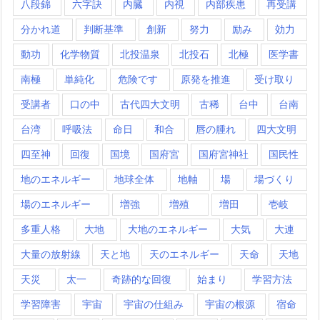
八段錦
六字訣
内臓
内視
内部疾患
再受講
分かれ道
判断基準
創新
努力
励み
効力
動功
化学物質
北投温泉
北投石
北極
医学書
南極
単純化
危険です
原発を推進
受け取り
受講者
口の中
古代四大文明
古稀
台中
台南
台湾
呼吸法
命日
和合
唇の腫れ
四大文明
四至神
回復
国境
国府宮
国府宮神社
国民性
地のエネルギー
地球全体
地軸
場
場づくり
場のエネルギー
増強
増殖
増田
壱岐
多重人格
大地
大地のエネルギー
大気
大連
大量の放射線
天と地
天のエネルギー
天命
天地
天災
太一
奇跡的な回復
始まり
学習方法
学習障害
宇宙
宇宙の仕組み
宇宙の根源
宿命