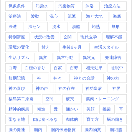
気象条件
汚染水
汚染物質
沐浴
治療方法
治療法
波動
洗心
流派
海と大地
海底
浸透
深セン
湧水
湯船
灼熱
無形
特別講座
状況の改善
玄関
現代医学
理解不能
環境の変化
甘え
生後6ヶ月
生活スタイル
生活リズム
異変
異常行動
異次元
発達障害
白寿
白檀の香り
百家
百寿
相乗効果
睡眠中
短期記憶
神
神々
神との会話
神の力
神の喜び
神の声
神の存在
神功皇后
神界
福島第二原発
空間
竅穴
筋肉トレーニング
精神的疾患
精進
糞
細かい
美顔
義歯
耳
聖なる地
肉は食べるな
肉体的
育て方
脳の働き
脳の発達
脳内
脳内伝達物質
脳内物質
脳細胞