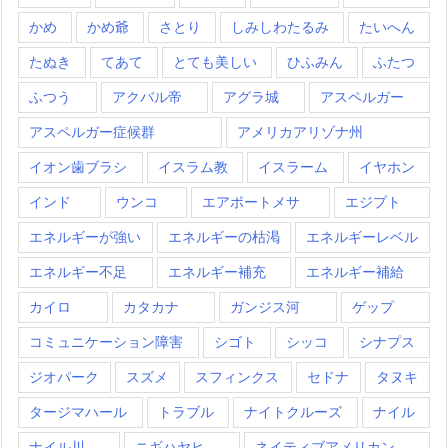
かめ
かめ爺
さとり
しみしわたるみ
たいへん
たぬき
てあて
とても美しい
ひふみん
ふたつ
ふつう
アクバル帝
アグラ城
アスペルガー
アスペルガー症候群
アメリカアリゾナ州
イオン歯ブラシ
イスラム教
イスラーム
イヤホン
インド
ウンコ
エアポートメサ
エジプト
エネルギーが強い
エネルギーの枯渇
エネルギーレベル
エネルギー不足
エネルギー補充
エネルギー補給
カイロ
カタカナ
ガンジス河
ゲップ
コミュニケーション障害
シゴト
シッコ
シナプス
ジオパーク
スズメ
スフィンクス
セドナ
タヌキ
タージマハール
トラブル
ナイトクルーズ
ナイル
ナイル川
ニギハヤヒ
ネイティブアメリカン