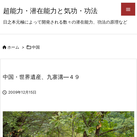
超能力・潜在能力と気功・功法


日之本元極によって開発される数々の潜在能力、功法の原理など
メニュ

サイド

ホーム
>

中国

前へ

次へ
中国・世界遺産、九寨溝―４９

検索

2009年12月15日