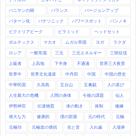
バニヤンの樹
バランス
バージョンアップ
パターン化
パナソニック
パワースポット
パンノキ
ビクトリアピーク
ピラミッド
ヘッドセット
ボルテックス
マカオ
ムガル帝国
ヨガ
ラクダ
ロシア
一般常識
三元
三元エネルギー
三韓征伐
上級者
上高地
下半身
不通過
世界三大夜景
世界中
世界文化遺産
中丹田
中国
中国の歴史
中華民国
久高島
五台山
五禽戯
人の喜び
人生最大の危機
人間の身体
今後の課題
仙人
伊勢神宮
伝達物質
体の動き
体制
修練
偉大な力
健康的
僕の部屋
元の時代
元極
元極功
元極道の僧侶
光と音
入れ歯
入場券