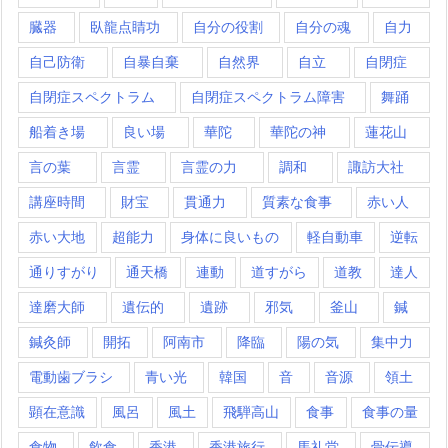
臓器
臥龍点睛功
自分の役割
自分の魂
自力
自己防衛
自暴自棄
自然界
自立
自閉症
自閉症スペクトラム
自閉症スペクトラム障害
舞踊
船着き場
良い場
華陀
華陀の神
蓮花山
言の葉
言霊
言霊の力
調和
諏訪大社
講座時間
財宝
貫通力
質素な食事
赤い人
赤い大地
超能力
身体に良いもの
軽自動車
逆転
通りすがり
通天橋
連動
道すがら
道教
達人
達磨大師
遺伝的
遺跡
邪気
釜山
鍼
鍼灸師
開拓
阿南市
降臨
陽の気
集中力
電動歯ブラシ
青い光
韓国
音
音源
領土
顕在意識
風呂
風土
飛騨高山
食事
食事の量
食物
飲食
香港
香港旅行
馬礼堂
骨伝導