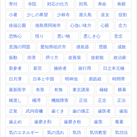
寄付
寺院
対応の仕方
対馬
寿命
将棋
小暑
少しの希望
少林寺
屋久島
巫女
役割
徐福公園
徳島県阿南市
心強い味方
心眼
念力
恐怖心
悟り
悪い物
悪しき心
意念
意識の問題
愛知県稲沢市
感覚器
慧眼
成敗
振動
排泄
摂り方
改善策
放射能
政治家
新参者
新宮
施術者
旅行用
日之本元極
日月潭
日本と中国
明神池
易筋経
時間帯
最新医学
有形
有無
東京講座
極秘
横暴
橋渡し
橘湾
機能障害
正信
正念
正法
正覚
武内宿禰
歯ぐき
歯の矯正
歯医者
歯垢
歯止め
歯磨き剤
歯磨き粉
歯茎
毒素
気のエネルギー
気の流れ
気功
気功教室
気功法