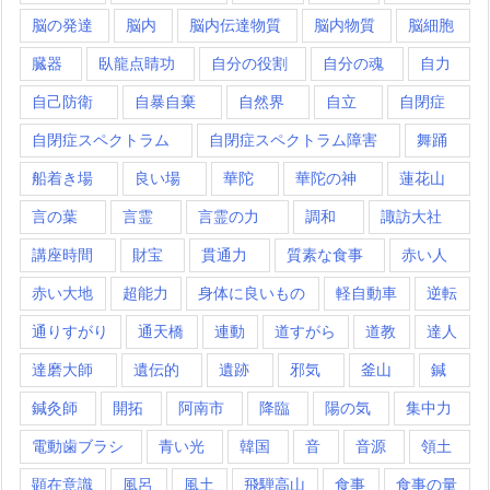
脳の発達
脳内
脳内伝達物質
脳内物質
脳細胞
臓器
臥龍点睛功
自分の役割
自分の魂
自力
自己防衛
自暴自棄
自然界
自立
自閉症
自閉症スペクトラム
自閉症スペクトラム障害
舞踊
船着き場
良い場
華陀
華陀の神
蓮花山
言の葉
言霊
言霊の力
調和
諏訪大社
講座時間
財宝
貫通力
質素な食事
赤い人
赤い大地
超能力
身体に良いもの
軽自動車
逆転
通りすがり
通天橋
連動
道すがら
道教
達人
達磨大師
遺伝的
遺跡
邪気
釜山
鍼
鍼灸師
開拓
阿南市
降臨
陽の気
集中力
電動歯ブラシ
青い光
韓国
音
音源
領土
顕在意識
風呂
風土
飛騨高山
食事
食事の量