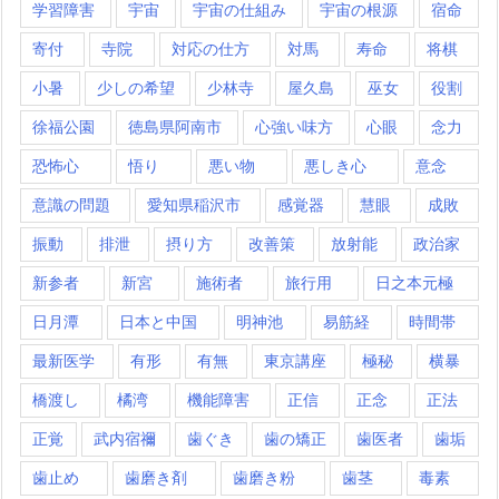
学習障害
宇宙
宇宙の仕組み
宇宙の根源
宿命
寄付
寺院
対応の仕方
対馬
寿命
将棋
小暑
少しの希望
少林寺
屋久島
巫女
役割
徐福公園
徳島県阿南市
心強い味方
心眼
念力
恐怖心
悟り
悪い物
悪しき心
意念
意識の問題
愛知県稲沢市
感覚器
慧眼
成敗
振動
排泄
摂り方
改善策
放射能
政治家
新参者
新宮
施術者
旅行用
日之本元極
日月潭
日本と中国
明神池
易筋経
時間帯
最新医学
有形
有無
東京講座
極秘
横暴
橋渡し
橘湾
機能障害
正信
正念
正法
正覚
武内宿禰
歯ぐき
歯の矯正
歯医者
歯垢
歯止め
歯磨き剤
歯磨き粉
歯茎
毒素