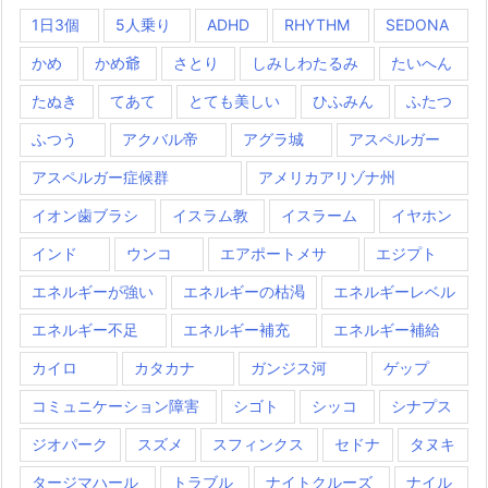
1日3個
5人乗り
ADHD
RHYTHM
SEDONA
かめ
かめ爺
さとり
しみしわたるみ
たいへん
たぬき
てあて
とても美しい
ひふみん
ふたつ
ふつう
アクバル帝
アグラ城
アスペルガー
アスペルガー症候群
アメリカアリゾナ州
イオン歯ブラシ
イスラム教
イスラーム
イヤホン
インド
ウンコ
エアポートメサ
エジプト
エネルギーが強い
エネルギーの枯渇
エネルギーレベル
エネルギー不足
エネルギー補充
エネルギー補給
カイロ
カタカナ
ガンジス河
ゲップ
コミュニケーション障害
シゴト
シッコ
シナプス
ジオパーク
スズメ
スフィンクス
セドナ
タヌキ
タージマハール
トラブル
ナイトクルーズ
ナイル