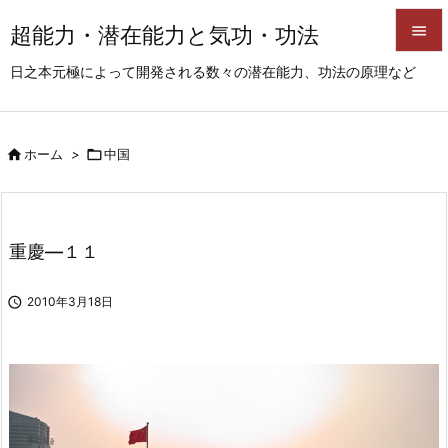
超能力・潜在能力と気功・功法


日之本元極によって開発される数々の潜在能力、功法の原理など
メニュ

サイド

ホーム
>

中国

前へ

次へ
重慶―１１

検索

2010年3月18日