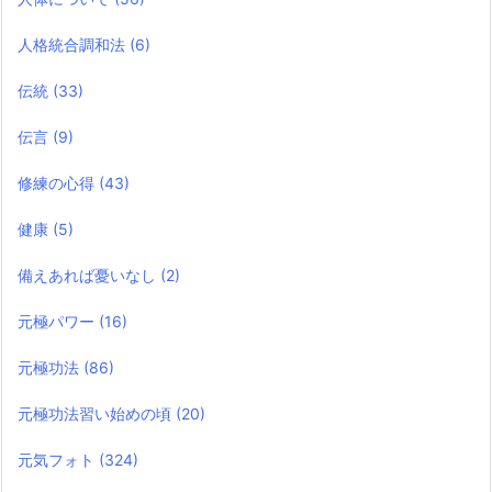
人格統合調和法
(6)
伝統
(33)
伝言
(9)
修練の心得
(43)
健康
(5)
備えあれば憂いなし
(2)
元極パワー
(16)
元極功法
(86)
元極功法習い始めの頃
(20)
元気フォト
(324)