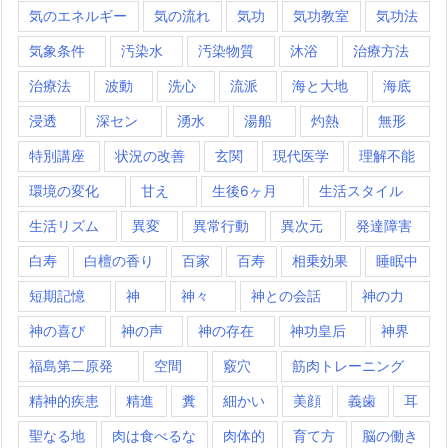
気のエネルギー
気の流れ
気功
気功教室
気功法
気象条件
汚染水
汚染物質
沐浴
治療方法
治療法
波動
洗心
流派
海と大地
海底
浸透
深セン
湧水
湯船
灼熱
無形
特別講座
状況の改善
玄関
現代医学
理解不能
環境の変化
甘え
生後6ヶ月
生活スタイル
生活リズム
異変
異常行動
異次元
発達障害
白寿
白檀の香り
百家
百寿
相乗効果
睡眠中
短期記憶
神
神々
神との会話
神の力
神の喜び
神の声
神の存在
神功皇后
神界
福島第二原発
空間
竅穴
筋肉トレーニング
精神的疾患
精進
糞
細かい
美顔
義歯
耳
聖なる地
肉は食べるな
肉体的
育て方
脳の働き