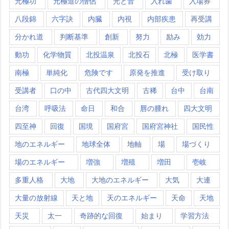
元極功
元極道の僧侶
光と音
入れ歯
入場券
八段錦
六字訣
内臓
内視
内部疾患
再受講
分かれ道
判断基準
創新
努力
励み
効力
動功
化学物質
北投温泉
北投石
北極
医学書
南極
単純化
危険です
原発を推進
受け取り
受講者
口の中
古代四大文明
古稀
台中
台南
台湾
呼吸法
命日
和合
唇の腫れ
四大文明
四至神
回復
国境
国府宮
国府宮神社
国民性
地のエネルギー
地球全体
地軸
場
場づくり
場のエネルギー
増強
増殖
増田
壱岐
多重人格
大地
大地のエネルギー
大気
大連
大量の放射線
天と地
天のエネルギー
天命
天地
天災
太一
奇跡的な回復
始まり
学習方法