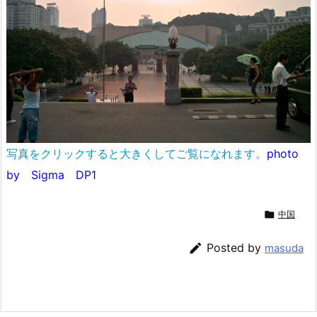
写真をクリックすると大きくしてご覧になれます。
photo
by Sigma DP1

中国

Posted by
masuda