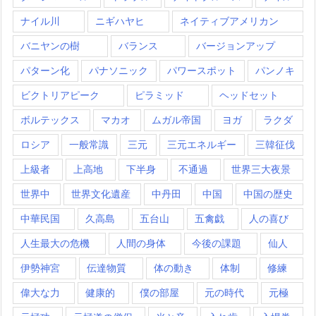
ナイル川
ニギハヤヒ
ネイティブアメリカン
バニヤンの樹
バランス
バージョンアップ
パターン化
パナソニック
パワースポット
パンノキ
ビクトリアピーク
ピラミッド
ヘッドセット
ボルテックス
マカオ
ムガル帝国
ヨガ
ラクダ
ロシア
一般常識
三元
三元エネルギー
三韓征伐
上級者
上高地
下半身
不通過
世界三大夜景
世界中
世界文化遺産
中丹田
中国
中国の歴史
中華民国
久高島
五台山
五禽戯
人の喜び
人生最大の危機
人間の身体
今後の課題
仙人
伊勢神宮
伝達物質
体の動き
体制
修練
偉大な力
健康的
僕の部屋
元の時代
元極