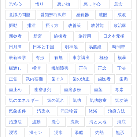
恐怖心
悟り
悪い物
悪しき心
意念
意識の問題
愛知県稲沢市
感覚器
慧眼
成敗
振動
排泄
摂り方
改善策
放射能
政治家
新参者
新宮
施術者
旅行用
日之本元極
日月潭
日本と中国
明神池
易筋経
時間帯
最新医学
有形
有無
東京講座
極秘
横暴
橋渡し
橘湾
機能障害
正信
正念
正法
正覚
武内宿禰
歯ぐき
歯の矯正
歯医者
歯垢
歯止め
歯磨き剤
歯磨き粉
歯茎
毒素
気のエネルギー
気の流れ
気功
気功教室
気功法
気象条件
汚染水
汚染物質
沐浴
治療方法
治療法
波動
洗心
流派
海と大地
海底
浸透
深セン
湧水
湯船
灼熱
無形