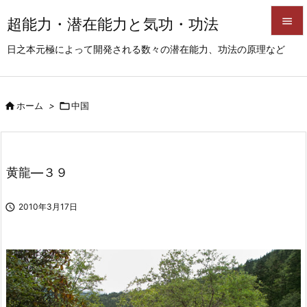
超能力・潜在能力と気功・功法


日之本元極によって開発される数々の潜在能力、功法の原理など
メニュ

サイド

ホーム
>

中国

前へ

次へ
黄龍―３９

検索

2010年3月17日