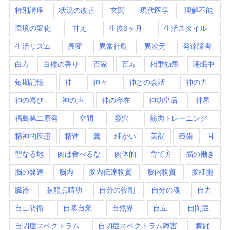
特別講座
状況の改善
玄関
現代医学
理解不能
環境の変化
甘え
生後6ヶ月
生活スタイル
生活リズム
異変
異常行動
異次元
発達障害
白寿
白檀の香り
百家
百寿
相乗効果
睡眠中
短期記憶
神
神々
神との会話
神の力
神の喜び
神の声
神の存在
神功皇后
神界
福島第二原発
空間
竅穴
筋肉トレーニング
精神的疾患
精進
糞
細かい
美顔
義歯
耳
聖なる地
肉は食べるな
肉体的
育て方
脳の働き
脳の発達
脳内
脳内伝達物質
脳内物質
脳細胞
臓器
臥龍点睛功
自分の役割
自分の魂
自力
自己防衛
自暴自棄
自然界
自立
自閉症
自閉症スペクトラム
自閉症スペクトラム障害
舞踊