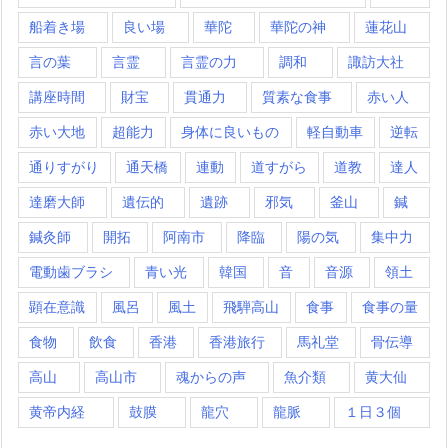
船着き場
良い場
華陀
華陀の神
蓮花山
言の葉
言霊
言霊の力
調和
諏訪大社
講座時間
財宝
貫通力
質素な食事
赤い人
赤い大地
超能力
身体に良いもの
軽自動車
逆転
通りすがり
通天橋
連動
道すがら
道教
達人
達磨大師
遺伝的
遺跡
邪気
釜山
鍼
鍼灸師
開拓
阿南市
降臨
陽の気
集中力
電動歯ブラシ
青い光
韓国
音
音源
領土
顕在意識
風呂
風土
飛騨高山
食事
食事の量
食物
飲食
香港
香港旅行
馬礼堂
骨伝導
高山
高山市
魂からの声
魚介類
黄大仙
黄帝内経
鼓膜
龍穴
龍脈
１日３個