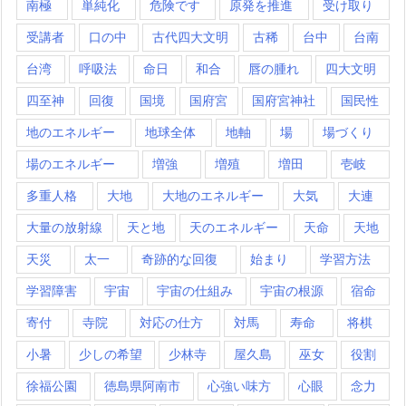
南極
単純化
危険です
原発を推進
受け取り
受講者
口の中
古代四大文明
古稀
台中
台南
台湾
呼吸法
命日
和合
唇の腫れ
四大文明
四至神
回復
国境
国府宮
国府宮神社
国民性
地のエネルギー
地球全体
地軸
場
場づくり
場のエネルギー
増強
増殖
増田
壱岐
多重人格
大地
大地のエネルギー
大気
大連
大量の放射線
天と地
天のエネルギー
天命
天地
天災
太一
奇跡的な回復
始まり
学習方法
学習障害
宇宙
宇宙の仕組み
宇宙の根源
宿命
寄付
寺院
対応の仕方
対馬
寿命
将棋
小暑
少しの希望
少林寺
屋久島
巫女
役割
徐福公園
徳島県阿南市
心強い味方
心眼
念力