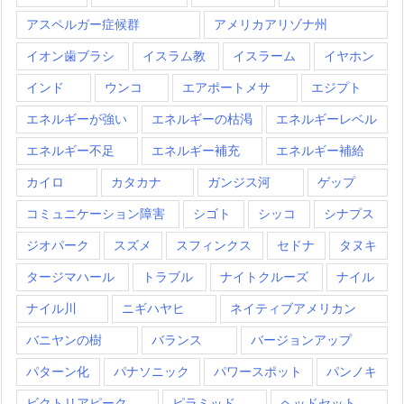
アスペルガー症候群
アメリカアリゾナ州
イオン歯ブラシ
イスラム教
イスラーム
イヤホン
インド
ウンコ
エアポートメサ
エジプト
エネルギーが強い
エネルギーの枯渇
エネルギーレベル
エネルギー不足
エネルギー補充
エネルギー補給
カイロ
カタカナ
ガンジス河
ゲップ
コミュニケーション障害
シゴト
シッコ
シナプス
ジオパーク
スズメ
スフィンクス
セドナ
タヌキ
タージマハール
トラブル
ナイトクルーズ
ナイル
ナイル川
ニギハヤヒ
ネイティブアメリカン
バニヤンの樹
バランス
バージョンアップ
パターン化
パナソニック
パワースポット
パンノキ
ビクトリアピーク
ピラミッド
ヘッドセット