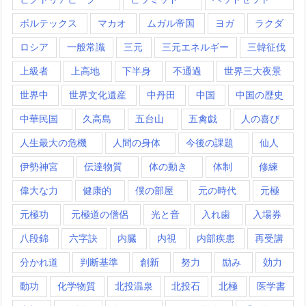
ボルテックス
マカオ
ムガル帝国
ヨガ
ラクダ
ロシア
一般常識
三元
三元エネルギー
三韓征伐
上級者
上高地
下半身
不通過
世界三大夜景
世界中
世界文化遺産
中丹田
中国
中国の歴史
中華民国
久高島
五台山
五禽戯
人の喜び
人生最大の危機
人間の身体
今後の課題
仙人
伊勢神宮
伝達物質
体の動き
体制
修練
偉大な力
健康的
僕の部屋
元の時代
元極
元極功
元極道の僧侶
光と音
入れ歯
入場券
八段錦
六字訣
内臓
内視
内部疾患
再受講
分かれ道
判断基準
創新
努力
励み
効力
動功
化学物質
北投温泉
北投石
北極
医学書