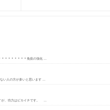
＊＊＊＊＊＊＊免疫の強化 ...
い人の方が多いと思います ...
、功力はピカイチです。 ...