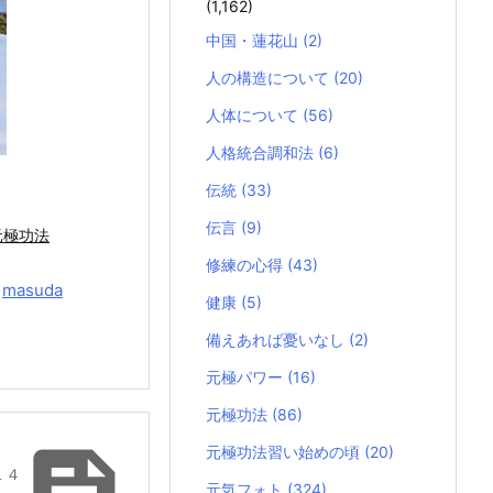
(1,162)
中国・蓮花山
(2)
人の構造について
(20)
人体について
(56)
人格統合調和法
(6)
伝統
(33)
伝言
(9)
元極功法
修練の心得
(43)
y
masuda
健康
(5)
備えあれば憂いなし
(2)
元極パワー
(16)
元極功法
(86)

元極功法習い始めの頃
(20)
１４
元気フォト
(324)