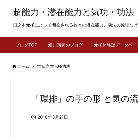
超能力・潜在能力と気功・功法
日之本元極によって開発される数々の潜在能力、功法の原理など
ブログTOP
細川講師のブログ
元極体験談データベー

ホーム
>

日之本元極功法
「環排」の手の形 と気の

2010年3月21日