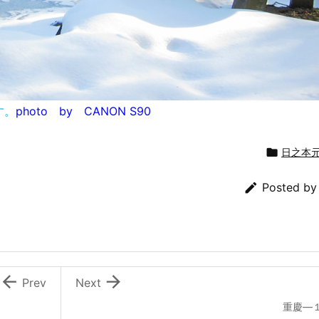
す。
photo by CANON S90

日之本

Posted b


Prev
Next
重慶―