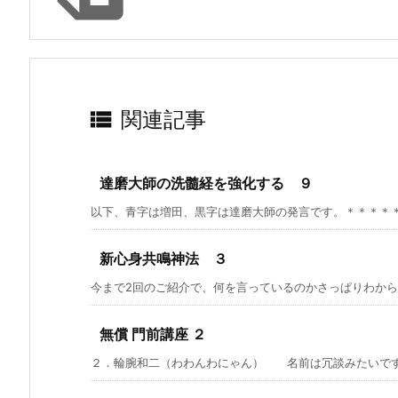

関連記事
達磨大師の洗髓経を強化する ９
以下、青字は増田、黒字は達磨大師の発言です。＊＊＊＊＊＊
新心身共鳴神法 ３
今まで2回のご紹介で、何を言っているのかさっぱりわからな
無償 門前講座 ２
２．輪腕和二（わわんわにゃん） 名前は冗談みたいですが