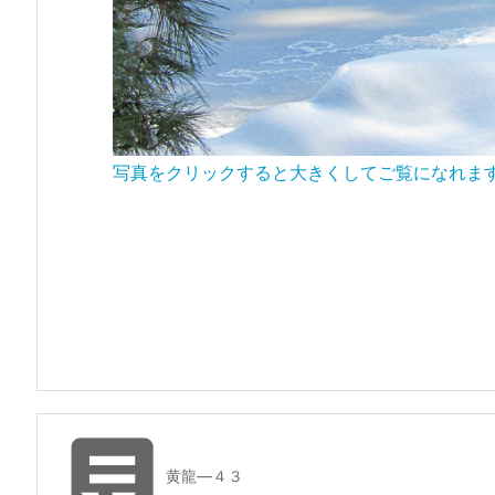
写真をクリックすると大きくしてご覧になれま

黄龍―４３