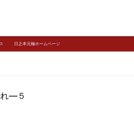
ス
日之本元極ホームページ
流れ―５