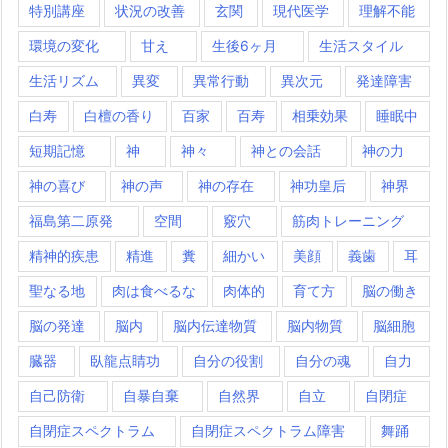
特別講座
状況の改善
玄関
現代医学
理解不能
環境の変化
甘え
生後6ヶ月
生活スタイル
生活リズム
異変
異常行動
異次元
発達障害
白寿
白檀の香り
百家
百寿
相乗効果
睡眠中
短期記憶
神
神々
神との会話
神の力
神の喜び
神の声
神の存在
神功皇后
神界
福島第二原発
空間
竅穴
筋肉トレーニング
精神的疾患
精進
糞
細かい
美顔
義歯
耳
聖なる地
肉は食べるな
肉体的
育て方
脳の働き
脳の発達
脳内
脳内伝達物質
脳内物質
脳細胞
臓器
臥龍点睛功
自分の役割
自分の魂
自力
自己防衛
自暴自棄
自然界
自立
自閉症
自閉症スペクトラム
自閉症スペクトラム障害
舞踊