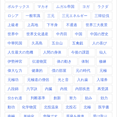
ボルテックス
マカオ
ムガル帝国
ヨガ
ラクダ
ロシア
一般常識
三元
三元エネルギー
三韓征伐
上級者
上高地
下半身
不通過
世界三大夜景
世界中
世界文化遺産
中丹田
中国
中国の歴史
中華民国
久高島
五台山
五禽戯
人の喜び
人生最大の危機
人間の身体
今後の課題
仙人
伊勢神宮
伝達物質
体の動き
体制
修練
偉大な力
健康的
僕の部屋
元の時代
元極
元極功
元極道の僧侶
光と音
入れ歯
入場券
八段錦
六字訣
内臓
内視
内部疾患
再受講
分かれ道
判断基準
創新
努力
励み
効力
動功
化学物質
北投温泉
北投石
北極
医学書
南極
単純化
危険です
原発を推進
受け取り