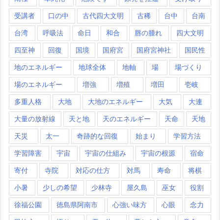
受講者
口の中
古代四大文明
古稀
台中
台南
台湾
呼吸法
命日
和合
唇の腫れ
四大文明
四至神
回復
国境
国府宮
国府宮神社
国民性
地のエネルギー
地球全体
地軸
場
場づくり
場のエネルギー
増強
増殖
増田
壱岐
多重人格
大地
大地のエネルギー
大気
大連
大量の放射線
天と地
天のエネルギー
天命
天地
天災
太一
奇跡的な回復
始まり
学習方法
学習障害
宇宙
宇宙の仕組み
宇宙の根源
宿命
寄付
寺院
対応の仕方
対馬
寿命
将棋
小暑
少しの希望
少林寺
屋久島
巫女
役割
徐福公園
徳島県阿南市
心強い味方
心眼
念力