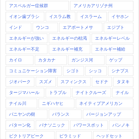
アスペルガー症候群
アメリカアリゾナ州
イオン歯ブラシ
イスラム教
イスラーム
イヤホン
インド
ウンコ
エアポートメサ
エジプト
エネルギーが強い
エネルギーの枯渇
エネルギーレベル
エネルギー不足
エネルギー補充
エネルギー補給
カイロ
カタカナ
ガンジス河
ゲップ
コミュニケーション障害
シゴト
シッコ
シナプス
ジオパーク
スズメ
スフィンクス
セドナ
タヌキ
タージマハール
トラブル
ナイトクルーズ
ナイル
ナイル川
ニギハヤヒ
ネイティブアメリカン
バニヤンの樹
バランス
バージョンアップ
パターン化
パナソニック
パワースポット
パンノキ
ビクトリアピーク
ピラミッド
ヘッドセット