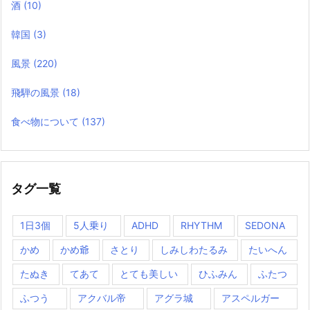
酒
(10)
韓国
(3)
風景
(220)
飛騨の風景
(18)
食べ物について
(137)
タグ一覧
1日3個
5人乗り
ADHD
RHYTHM
SEDONA
かめ
かめ爺
さとり
しみしわたるみ
たいへん
たぬき
てあて
とても美しい
ひふみん
ふたつ
ふつう
アクバル帝
アグラ城
アスペルガー