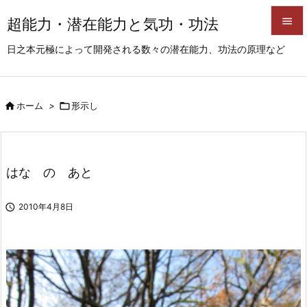
超能力・潜在能力と気功・功法


日之本元極によって開発される数々の潜在能力、功法の原理など
メニュ

サイド

ホーム
>

形示し

前へ

次へ
はな の あと

検索

2010年4月8日