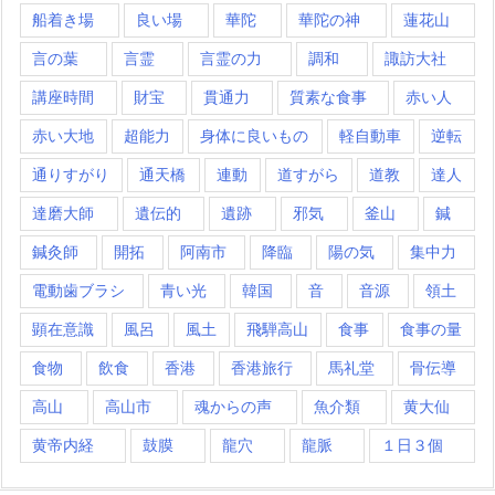
船着き場
良い場
華陀
華陀の神
蓮花山
言の葉
言霊
言霊の力
調和
諏訪大社
講座時間
財宝
貫通力
質素な食事
赤い人
赤い大地
超能力
身体に良いもの
軽自動車
逆転
通りすがり
通天橋
連動
道すがら
道教
達人
達磨大師
遺伝的
遺跡
邪気
釜山
鍼
鍼灸師
開拓
阿南市
降臨
陽の気
集中力
電動歯ブラシ
青い光
韓国
音
音源
領土
顕在意識
風呂
風土
飛騨高山
食事
食事の量
食物
飲食
香港
香港旅行
馬礼堂
骨伝導
高山
高山市
魂からの声
魚介類
黄大仙
黄帝内経
鼓膜
龍穴
龍脈
１日３個