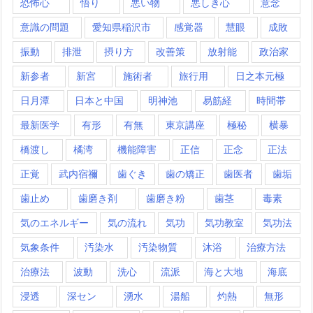
恐怖心
悟り
悪い物
悪しき心
意念
意識の問題
愛知県稲沢市
感覚器
慧眼
成敗
振動
排泄
摂り方
改善策
放射能
政治家
新参者
新宮
施術者
旅行用
日之本元極
日月潭
日本と中国
明神池
易筋経
時間帯
最新医学
有形
有無
東京講座
極秘
横暴
橋渡し
橘湾
機能障害
正信
正念
正法
正覚
武内宿禰
歯ぐき
歯の矯正
歯医者
歯垢
歯止め
歯磨き剤
歯磨き粉
歯茎
毒素
気のエネルギー
気の流れ
気功
気功教室
気功法
気象条件
汚染水
汚染物質
沐浴
治療方法
治療法
波動
洗心
流派
海と大地
海底
浸透
深セン
湧水
湯船
灼熱
無形