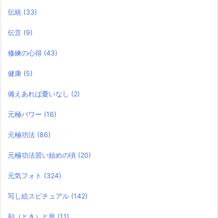
伝統
(33)
伝言
(9)
修練の心得
(43)
健康
(5)
備えあれば憂いなし
(2)
元極パワー
(16)
元極功法
(86)
元極功法習い始めの頃
(20)
元気フォト
(324)
写し絵スピチュアル
(142)
刻（とき）と所
(11)