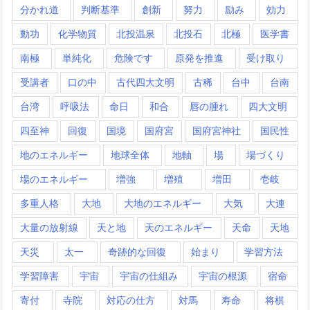
分かれ道
判断基準
創新
努力
励み
効力
動功
化学物質
北投温泉
北投石
北極
医学書
南極
単純化
危険です
原発を推進
受け取り
受講者
口の中
古代四大文明
古稀
台中
台南
台湾
呼吸法
命日
和合
唇の腫れ
四大文明
四至神
回復
国境
国府宮
国府宮神社
国民性
地のエネルギー
地球全体
地軸
場
場づくり
場のエネルギー
増強
増殖
増田
壱岐
多重人格
大地
大地のエネルギー
大気
大連
大量の放射線
天と地
天のエネルギー
天命
天地
天災
太一
奇跡的な回復
始まり
学習方法
学習障害
宇宙
宇宙の仕組み
宇宙の根源
宿命
寄付
寺院
対応の仕方
対馬
寿命
将棋