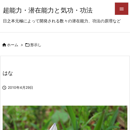
超能力・潜在能力と気功・功法


日之本元極によって開発される数々の潜在能力、功法の原理など
メニュ

サイド

ホーム
>

形示し

前へ

次へ
はな

検索

2010年4月29日