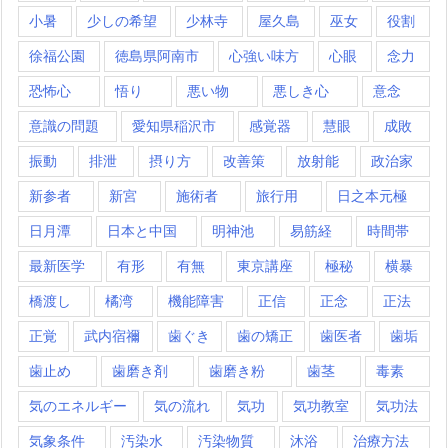
小暑
少しの希望
少林寺
屋久島
巫女
役割
徐福公園
徳島県阿南市
心強い味方
心眼
念力
恐怖心
悟り
悪い物
悪しき心
意念
意識の問題
愛知県稲沢市
感覚器
慧眼
成敗
振動
排泄
摂り方
改善策
放射能
政治家
新参者
新宮
施術者
旅行用
日之本元極
日月潭
日本と中国
明神池
易筋経
時間帯
最新医学
有形
有無
東京講座
極秘
横暴
橋渡し
橘湾
機能障害
正信
正念
正法
正覚
武内宿禰
歯ぐき
歯の矯正
歯医者
歯垢
歯止め
歯磨き剤
歯磨き粉
歯茎
毒素
気のエネルギー
気の流れ
気功
気功教室
気功法
気象条件
汚染水
汚染物質
沐浴
治療方法