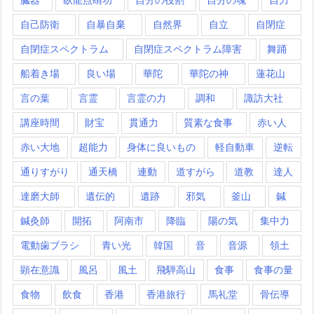
自己防衛
自暴自棄
自然界
自立
自閉症
自閉症スペクトラム
自閉症スペクトラム障害
舞踊
船着き場
良い場
華陀
華陀の神
蓮花山
言の葉
言霊
言霊の力
調和
諏訪大社
講座時間
財宝
貫通力
質素な食事
赤い人
赤い大地
超能力
身体に良いもの
軽自動車
逆転
通りすがり
通天橋
連動
道すがら
道教
達人
達磨大師
遺伝的
遺跡
邪気
釜山
鍼
鍼灸師
開拓
阿南市
降臨
陽の気
集中力
電動歯ブラシ
青い光
韓国
音
音源
領土
顕在意識
風呂
風土
飛騨高山
食事
食事の量
食物
飲食
香港
香港旅行
馬礼堂
骨伝導