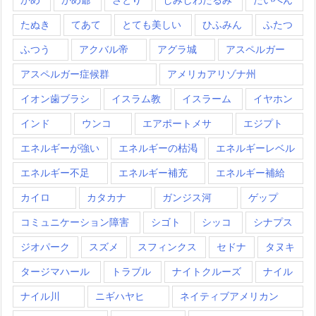
たぬき
てあて
とても美しい
ひふみん
ふたつ
ふつう
アクバル帝
アグラ城
アスペルガー
アスペルガー症候群
アメリカアリゾナ州
イオン歯ブラシ
イスラム教
イスラーム
イヤホン
インド
ウンコ
エアポートメサ
エジプト
エネルギーが強い
エネルギーの枯渇
エネルギーレベル
エネルギー不足
エネルギー補充
エネルギー補給
カイロ
カタカナ
ガンジス河
ゲップ
コミュニケーション障害
シゴト
シッコ
シナプス
ジオパーク
スズメ
スフィンクス
セドナ
タヌキ
タージマハール
トラブル
ナイトクルーズ
ナイル
ナイル川
ニギハヤヒ
ネイティブアメリカン