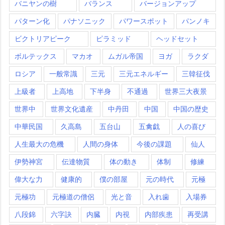
バニヤンの樹
バランス
バージョンアップ
パターン化
パナソニック
パワースポット
パンノキ
ビクトリアピーク
ピラミッド
ヘッドセット
ボルテックス
マカオ
ムガル帝国
ヨガ
ラクダ
ロシア
一般常識
三元
三元エネルギー
三韓征伐
上級者
上高地
下半身
不通過
世界三大夜景
世界中
世界文化遺産
中丹田
中国
中国の歴史
中華民国
久高島
五台山
五禽戯
人の喜び
人生最大の危機
人間の身体
今後の課題
仙人
伊勢神宮
伝達物質
体の動き
体制
修練
偉大な力
健康的
僕の部屋
元の時代
元極
元極功
元極道の僧侶
光と音
入れ歯
入場券
八段錦
六字訣
内臓
内視
内部疾患
再受講