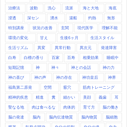
治療法
波動
洗心
流派
海と大地
海底
浸透
深セン
湧水
湯船
灼熱
無形
特別講座
状況の改善
玄関
現代医学
理解不能
環境の変化
甘え
生後6ヶ月
生活スタイル
生活リズム
異変
異常行動
異次元
発達障害
白寿
白檀の香り
百家
百寿
相乗効果
睡眠中
短期記憶
神
神々
神との会話
神の力
神の喜び
神の声
神の存在
神功皇后
神界
福島第二原発
空間
竅穴
筋肉トレーニング
精神的疾患
精進
糞
細かい
美顔
義歯
耳
聖なる地
肉は食べるな
肉体的
育て方
脳の働き
脳の発達
脳内
脳内伝達物質
脳内物質
脳細胞
臓器
臥龍点睛功
自分の役割
自分の魂
自力