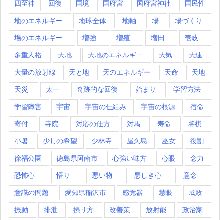
四至神
回復
国境
国府宮
国府宮神社
国民性
地のエネルギー
地球全体
地軸
場
場づくり
場のエネルギー
増強
増殖
増田
壱岐
多重人格
大地
大地のエネルギー
大気
大連
大量の放射線
天と地
天のエネルギー
天命
天地
天災
太一
奇跡的な回復
始まり
学習方法
学習障害
宇宙
宇宙の仕組み
宇宙の根源
宿命
寄付
寺院
対応の仕方
対馬
寿命
将棋
小暑
少しの希望
少林寺
屋久島
巫女
役割
徐福公園
徳島県阿南市
心強い味方
心眼
念力
恐怖心
悟り
悪い物
悪しき心
意念
意識の問題
愛知県稲沢市
感覚器
慧眼
成敗
振動
排泄
摂り方
改善策
放射能
政治家