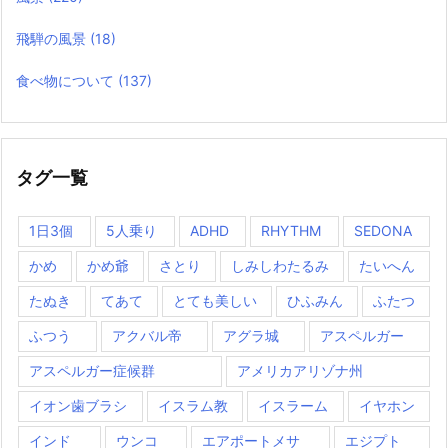
飛騨の風景
(18)
食べ物について
(137)
タグ一覧
1日3個
5人乗り
ADHD
RHYTHM
SEDONA
かめ
かめ爺
さとり
しみしわたるみ
たいへん
たぬき
てあて
とても美しい
ひふみん
ふたつ
ふつう
アクバル帝
アグラ城
アスペルガー
アスペルガー症候群
アメリカアリゾナ州
イオン歯ブラシ
イスラム教
イスラーム
イヤホン
インド
ウンコ
エアポートメサ
エジプト