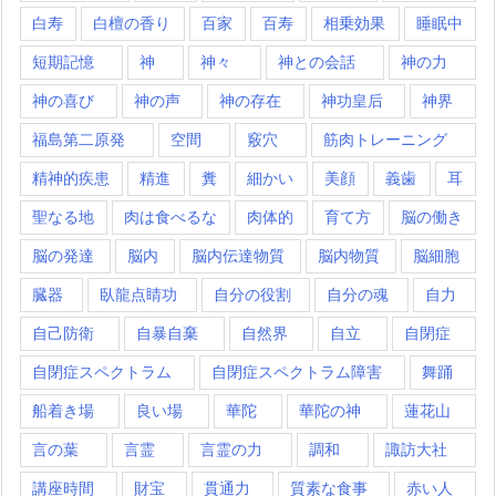
白寿
白檀の香り
百家
百寿
相乗効果
睡眠中
短期記憶
神
神々
神との会話
神の力
神の喜び
神の声
神の存在
神功皇后
神界
福島第二原発
空間
竅穴
筋肉トレーニング
精神的疾患
精進
糞
細かい
美顔
義歯
耳
聖なる地
肉は食べるな
肉体的
育て方
脳の働き
脳の発達
脳内
脳内伝達物質
脳内物質
脳細胞
臓器
臥龍点睛功
自分の役割
自分の魂
自力
自己防衛
自暴自棄
自然界
自立
自閉症
自閉症スペクトラム
自閉症スペクトラム障害
舞踊
船着き場
良い場
華陀
華陀の神
蓮花山
言の葉
言霊
言霊の力
調和
諏訪大社
講座時間
財宝
貫通力
質素な食事
赤い人