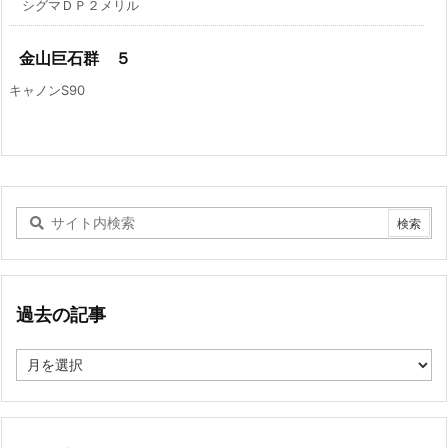
シグマＤＰ２メリル
金山巨石群 ５
キャノンS90
過去の記事
過
去
の
記
事