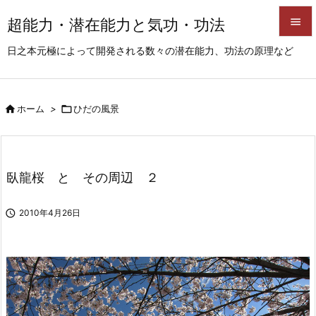
超能力・潜在能力と気功・功法


日之本元極によって開発される数々の潜在能力、功法の原理など
メニュ

サイド

ホーム
>

ひだの風景

前へ

次へ
臥龍桜 と その周辺 ２

検索

2010年4月26日