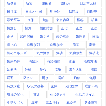
新参者
新宮
施術者
旅行用
日之本元極
日月潭
日本と中国
明神池
易筋経
時間帯
最新医学
有形
有無
東京講座
極秘
横暴
橋渡し
橘湾
機能障害
正信
正念
正法
正覚
武内宿禰
歯ぐき
歯の矯正
歯医者
歯垢
歯止め
歯磨き剤
歯磨き粉
歯茎
毒素
気のエネルギー
気の流れ
気功
気功教室
気功法
気象条件
汚染水
汚染物質
沐浴
治療方法
治療法
波動
洗心
流派
海と大地
海底
浸透
深セン
湧水
湯船
灼熱
無形
特別講座
状況の改善
玄関
現代医学
理解不能
環境の変化
甘え
生後6ヶ月
生活スタイル
生活リズム
異変
異常行動
異次元
発達障害