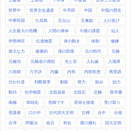
世界中
世界文化遺産
中丹田
中国
中国の歴史
中華民国
久高島
五台山
五禽戯
人の喜び
人生最大の危機
人間の身体
今後の課題
仙人
伊勢神宮
伝達物質
体の動き
体制
修練
偉大な力
健康的
僕の部屋
元の時代
元極
元極功
元極道の僧侶
光と音
入れ歯
入場券
八段錦
六字訣
内臓
内視
内部疾患
再受講
分かれ道
判断基準
創新
努力
励み
効力
動功
化学物質
北投温泉
北投石
北極
医学書
南極
単純化
危険です
原発を推進
受け取り
受講者
口の中
古代四大文明
古稀
台中
台南
台湾
呼吸法
命日
和合
唇の腫れ
四大文明