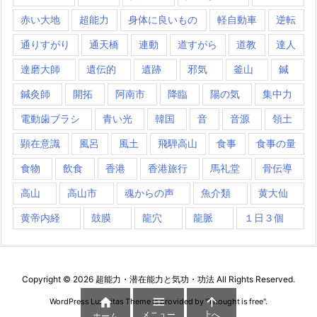
赤い大地
超能力
身体に良いもの
軽自動車
逆転
通りすがり
通天橋
連動
道すがら
道教
達人
達磨大師
遺伝的
遺跡
邪気
釜山
鍼
鍼灸師
開拓
阿南市
降臨
陽の気
集中力
電動歯ブラシ
青い光
韓国
音
音源
領土
顕在意識
風呂
風土
飛騨高山
食事
食事の量
食物
飲食
香港
香港旅行
馬礼堂
骨伝導
高山
高山市
魂からの声
魚介類
黄大仙
黄帝内経
鼓膜
龍穴
龍脈
１日３個
Copyright ©
2026
超能力・潜在能力と気功・功法
All Rights Reserved.



WordPress Luxeritas Theme is provided by "
Thought is free
".
メニュー
上へ
ホーム