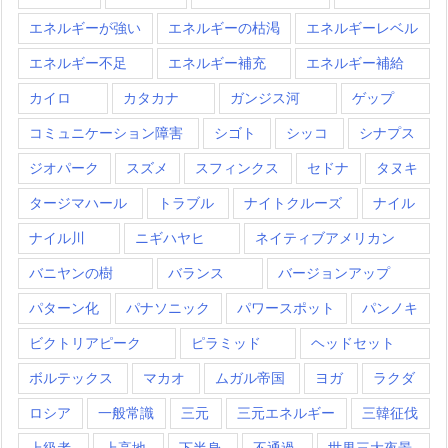
エネルギーが強い
エネルギーの枯渇
エネルギーレベル
エネルギー不足
エネルギー補充
エネルギー補給
カイロ
カタカナ
ガンジス河
ゲップ
コミュニケーション障害
シゴト
シッコ
シナプス
ジオパーク
スズメ
スフィンクス
セドナ
タヌキ
タージマハール
トラブル
ナイトクルーズ
ナイル
ナイル川
ニギハヤヒ
ネイティブアメリカン
バニヤンの樹
バランス
バージョンアップ
パターン化
パナソニック
パワースポット
パンノキ
ビクトリアピーク
ピラミッド
ヘッドセット
ボルテックス
マカオ
ムガル帝国
ヨガ
ラクダ
ロシア
一般常識
三元
三元エネルギー
三韓征伐
上級者
上高地
下半身
不通過
世界三大夜景