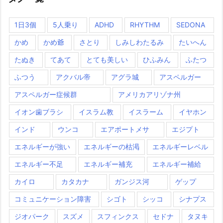
1日3個
5人乗り
ADHD
RHYTHM
SEDONA
かめ
かめ爺
さとり
しみしわたるみ
たいへん
たぬき
てあて
とても美しい
ひふみん
ふたつ
ふつう
アクバル帝
アグラ城
アスペルガー
アスペルガー症候群
アメリカアリゾナ州
イオン歯ブラシ
イスラム教
イスラーム
イヤホン
インド
ウンコ
エアポートメサ
エジプト
エネルギーが強い
エネルギーの枯渇
エネルギーレベル
エネルギー不足
エネルギー補充
エネルギー補給
カイロ
カタカナ
ガンジス河
ゲップ
コミュニケーション障害
シゴト
シッコ
シナプス
ジオパーク
スズメ
スフィンクス
セドナ
タヌキ