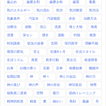
歯止め
歯磨き剤
歯磨き粉
歯茎
毒素
気のエネルギー
気の流れ
気功
気功教室
気功法
気象条件
汚染水
汚染物質
沐浴
治療方法
治療法
波動
洗心
流派
海と大地
海底
浸透
深セン
湧水
湯船
灼熱
無形
特別講座
状況の改善
玄関
現代医学
理解不能
環境の変化
甘え
生後6ヶ月
生活スタイル
生活リズム
異変
異常行動
異次元
発達障害
白寿
白檀の香り
百家
百寿
相乗効果
睡眠中
短期記憶
神
神々
神との会話
神の力
神の喜び
神の声
神の存在
神功皇后
神界
福島第二原発
空間
竅穴
筋肉トレーニング
精神的疾患
精進
糞
細かい
美顔
義歯
耳