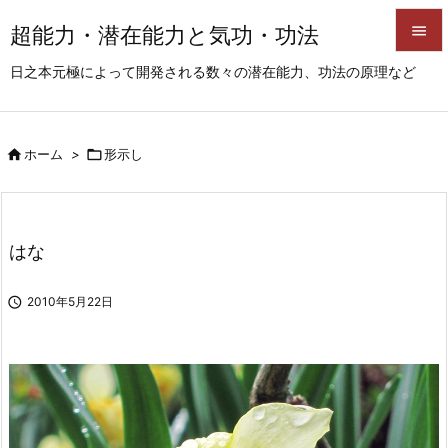
超能力・潜在能力と気功・功法


日之本元極によって開発される数々の潜在能力、功法の原理など
メニュ

サイド

ホーム
>

形示し

前へ

次へ
はな

検索

2010年5月22日