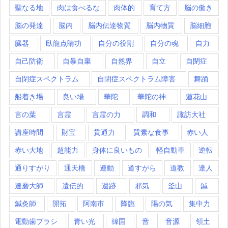
聖なる地
肉は食べるな
肉体的
育て方
脳の働き
脳の発達
脳内
脳内伝達物質
脳内物質
脳細胞
臓器
臥龍点睛功
自分の役割
自分の魂
自力
自己防衛
自暴自棄
自然界
自立
自閉症
自閉症スペクトラム
自閉症スペクトラム障害
舞踊
船着き場
良い場
華陀
華陀の神
蓮花山
言の葉
言霊
言霊の力
調和
諏訪大社
講座時間
財宝
貫通力
質素な食事
赤い人
赤い大地
超能力
身体に良いもの
軽自動車
逆転
通りすがり
通天橋
連動
道すがら
道教
達人
達磨大師
遺伝的
遺跡
邪気
釜山
鍼
鍼灸師
開拓
阿南市
降臨
陽の気
集中力
電動歯ブラシ
青い光
韓国
音
音源
領土