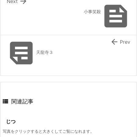

Next

小事笑殺


Prev
天龍寺３

関連記事
じつ
写真をクリックすると大きくしてご覧になれます。