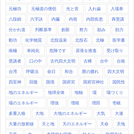
元極功
元極道の僧侶
光と音
入れ歯
入場券
八段錦
六字訣
内臓
内視
内部疾患
再受講
分かれ道
判断基準
創新
努力
励み
効力
動功
化学物質
北投温泉
北投石
北極
医学書
南極
単純化
危険です
原発を推進
受け取り
受講者
口の中
古代四大文明
古稀
台中
台南
台湾
呼吸法
命日
和合
唇の腫れ
四大文明
四至神
回復
国境
国府宮
国府宮神社
国民性
地のエネルギー
地球全体
地軸
場
場づくり
場のエネルギー
増強
増殖
増田
壱岐
多重人格
大地
大地のエネルギー
大気
大連
大量の放射線
天と地
天のエネルギー
天命
天地