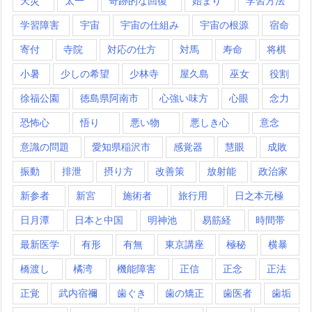
天災
太一
奇跡的な回復
始まり
学習方法
学習障害
宇宙
宇宙の仕組み
宇宙の根源
宿命
寄付
寺院
対応の仕方
対馬
寿命
将棋
小暑
少しの希望
少林寺
屋久島
巫女
役割
徐福公園
徳島県阿南市
心強い味方
心眼
念力
恐怖心
悟り
悪い物
悪しき心
意念
意識の問題
愛知県稲沢市
感覚器
慧眼
成敗
振動
排泄
摂り方
改善策
放射能
政治家
新参者
新宮
施術者
旅行用
日之本元極
日月潭
日本と中国
明神池
易筋経
時間帯
最新医学
有形
有無
東京講座
極秘
横暴
橋渡し
橘湾
機能障害
正信
正念
正法
正覚
武内宿禰
歯ぐき
歯の矯正
歯医者
歯垢