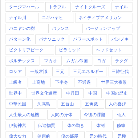
タージマハール
トラブル
ナイトクルーズ
ナイル
ナイル川
ニギハヤヒ
ネイティブアメリカン
バニヤンの樹
バランス
バージョンアップ
パターン化
パナソニック
パワースポット
パンノキ
ビクトリアピーク
ピラミッド
ヘッドセット
ボルテックス
マカオ
ムガル帝国
ヨガ
ラクダ
ロシア
一般常識
三元
三元エネルギー
三韓征伐
上級者
上高地
下半身
不通過
世界三大夜景
世界中
世界文化遺産
中丹田
中国
中国の歴史
中華民国
久高島
五台山
五禽戯
人の喜び
人生最大の危機
人間の身体
今後の課題
仙人
伊勢神宮
伝達物質
体の動き
体制
修練
偉大な力
健康的
僕の部屋
元の時代
元極