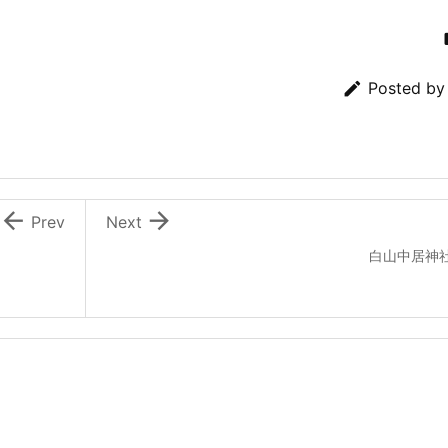

Posted b


Prev
Next
白山中居神