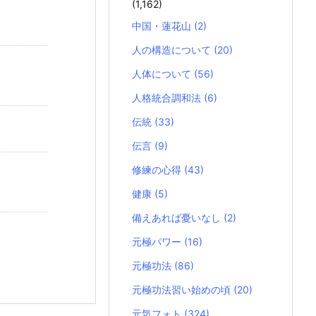
(1,162)
中国・蓮花山
(2)
人の構造について
(20)
人体について
(56)
人格統合調和法
(6)
伝統
(33)
伝言
(9)
修練の心得
(43)
健康
(5)
備えあれば憂いなし
(2)
元極パワー
(16)
元極功法
(86)
元極功法習い始めの頃
(20)
元気フォト
(324)