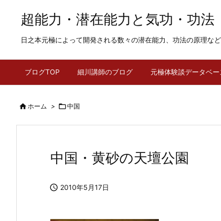
超能力・潜在能力と気功・功法
日之本元極によって開発される数々の潜在能力、功法の原理など
ブログTOP
細川講師のブログ
元極体験談データベー

ホーム
>

中国
中国・黄砂の天壇公園

2010年5月17日