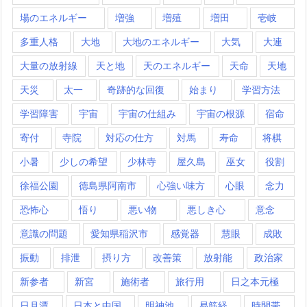
場のエネルギー
増強
増殖
増田
壱岐
多重人格
大地
大地のエネルギー
大気
大連
大量の放射線
天と地
天のエネルギー
天命
天地
天災
太一
奇跡的な回復
始まり
学習方法
学習障害
宇宙
宇宙の仕組み
宇宙の根源
宿命
寄付
寺院
対応の仕方
対馬
寿命
将棋
小暑
少しの希望
少林寺
屋久島
巫女
役割
徐福公園
徳島県阿南市
心強い味方
心眼
念力
恐怖心
悟り
悪い物
悪しき心
意念
意識の問題
愛知県稲沢市
感覚器
慧眼
成敗
振動
排泄
摂り方
改善策
放射能
政治家
新参者
新宮
施術者
旅行用
日之本元極
日月潭
日本と中国
明神池
易筋経
時間帯