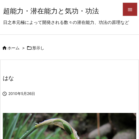
超能力・潜在能力と気功・功法


日之本元極によって開発される数々の潜在能力、功法の原理など
メニュ

サイド

ホーム
>

形示し

前へ

次へ
はな

検索

2010年5月26日