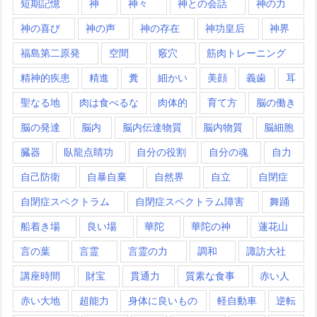
短期記憶
神
神々
神との会話
神の力
神の喜び
神の声
神の存在
神功皇后
神界
福島第二原発
空間
竅穴
筋肉トレーニング
精神的疾患
精進
糞
細かい
美顔
義歯
耳
聖なる地
肉は食べるな
肉体的
育て方
脳の働き
脳の発達
脳内
脳内伝達物質
脳内物質
脳細胞
臓器
臥龍点睛功
自分の役割
自分の魂
自力
自己防衛
自暴自棄
自然界
自立
自閉症
自閉症スペクトラム
自閉症スペクトラム障害
舞踊
船着き場
良い場
華陀
華陀の神
蓮花山
言の葉
言霊
言霊の力
調和
諏訪大社
講座時間
財宝
貫通力
質素な食事
赤い人
赤い大地
超能力
身体に良いもの
軽自動車
逆転