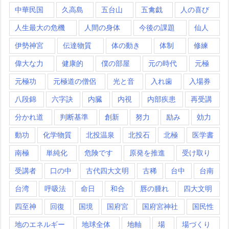
中華民国
久高島
五台山
五禽戯
人の喜び
人生最大の危機
人間の身体
今後の課題
仙人
伊勢神宮
伝達物質
体の動き
体制
修練
偉大な力
健康的
僕の部屋
元の時代
元極
元極功
元極道の僧侶
光と音
入れ歯
入場券
八段錦
六字訣
内臓
内視
内部疾患
再受講
分かれ道
判断基準
創新
努力
励み
効力
動功
化学物質
北投温泉
北投石
北極
医学書
南極
単純化
危険です
原発を推進
受け取り
受講者
口の中
古代四大文明
古稀
台中
台南
台湾
呼吸法
命日
和合
唇の腫れ
四大文明
四至神
回復
国境
国府宮
国府宮神社
国民性
地のエネルギー
地球全体
地軸
場
場づくり