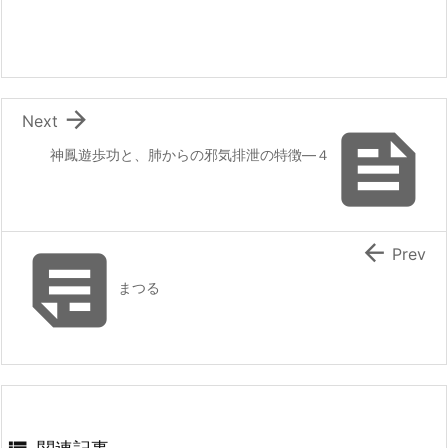

Next

神鳳遊歩功と、肺からの邪気排泄の特徴―４


Prev
まつる