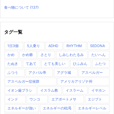
食べ物について
(137)
タグ一覧
1日3個
5人乗り
ADHD
RHYTHM
SEDONA
かめ
かめ爺
さとり
しみしわたるみ
たいへん
たぬき
てあて
とても美しい
ひふみん
ふたつ
ふつう
アクバル帝
アグラ城
アスペルガー
アスペルガー症候群
アメリカアリゾナ州
イオン歯ブラシ
イスラム教
イスラーム
イヤホン
インド
ウンコ
エアポートメサ
エジプト
エネルギーが強い
エネルギーの枯渇
エネルギーレベル