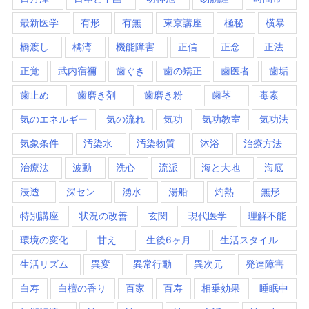
最新医学
有形
有無
東京講座
極秘
横暴
橋渡し
橘湾
機能障害
正信
正念
正法
正覚
武内宿禰
歯ぐき
歯の矯正
歯医者
歯垢
歯止め
歯磨き剤
歯磨き粉
歯茎
毒素
気のエネルギー
気の流れ
気功
気功教室
気功法
気象条件
汚染水
汚染物質
沐浴
治療方法
治療法
波動
洗心
流派
海と大地
海底
浸透
深セン
湧水
湯船
灼熱
無形
特別講座
状況の改善
玄関
現代医学
理解不能
環境の変化
甘え
生後6ヶ月
生活スタイル
生活リズム
異変
異常行動
異次元
発達障害
白寿
白檀の香り
百家
百寿
相乗効果
睡眠中