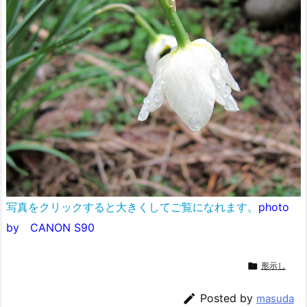
写真をクリックすると大きくしてご覧になれます。
photo
by CANON S90

形示し

Posted by
masuda