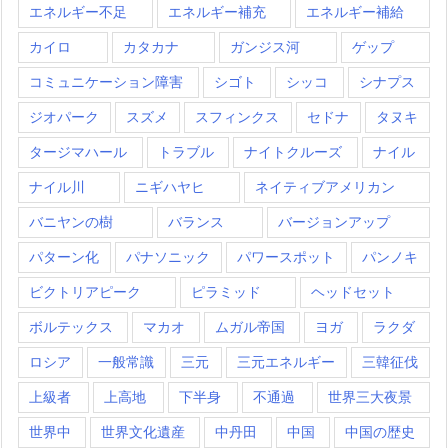
エネルギー不足
エネルギー補充
エネルギー補給
カイロ
カタカナ
ガンジス河
ゲップ
コミュニケーション障害
シゴト
シッコ
シナプス
ジオパーク
スズメ
スフィンクス
セドナ
タヌキ
タージマハール
トラブル
ナイトクルーズ
ナイル
ナイル川
ニギハヤヒ
ネイティブアメリカン
バニヤンの樹
バランス
バージョンアップ
パターン化
パナソニック
パワースポット
パンノキ
ビクトリアピーク
ピラミッド
ヘッドセット
ボルテックス
マカオ
ムガル帝国
ヨガ
ラクダ
ロシア
一般常識
三元
三元エネルギー
三韓征伐
上級者
上高地
下半身
不通過
世界三大夜景
世界中
世界文化遺産
中丹田
中国
中国の歴史