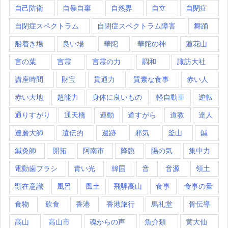
自己防衛
自暴自棄
自然界
自立
自閉症
自閉症スペクトラム
自閉症スペクトラム障害
舞踊
船着き場
良い場
華陀
華陀の神
蓮花山
言の葉
言霊
言霊の力
調和
諏訪大社
講座時間
財宝
貫通力
質素な食事
赤い人
赤い大地
超能力
身体に良いもの
軽自動車
逆転
通りすがり
通天橋
連動
道すがら
道教
達人
達磨大師
遺伝的
遺跡
邪気
釜山
鍼
鍼灸師
開拓
阿南市
降臨
陽の気
集中力
電動歯ブラシ
青い光
韓国
音
音源
領土
顕在意識
風呂
風土
飛騨高山
食事
食事の量
食物
飲食
香港
香港旅行
馬礼堂
骨伝導
高山
高山市
魂からの声
魚介類
黄大仙