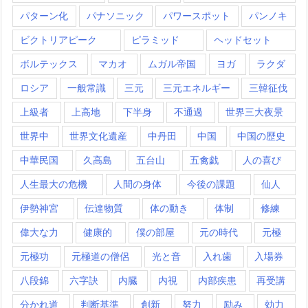
パターン化
パナソニック
パワースポット
パンノキ
ビクトリアピーク
ピラミッド
ヘッドセット
ボルテックス
マカオ
ムガル帝国
ヨガ
ラクダ
ロシア
一般常識
三元
三元エネルギー
三韓征伐
上級者
上高地
下半身
不通過
世界三大夜景
世界中
世界文化遺産
中丹田
中国
中国の歴史
中華民国
久高島
五台山
五禽戯
人の喜び
人生最大の危機
人間の身体
今後の課題
仙人
伊勢神宮
伝達物質
体の動き
体制
修練
偉大な力
健康的
僕の部屋
元の時代
元極
元極功
元極道の僧侶
光と音
入れ歯
入場券
八段錦
六字訣
内臓
内視
内部疾患
再受講
分かれ道
判断基準
創新
努力
励み
効力