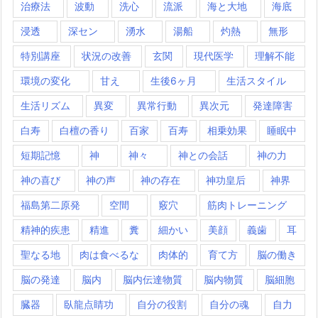
治療法
波動
洗心
流派
海と大地
海底
浸透
深セン
湧水
湯船
灼熱
無形
特別講座
状況の改善
玄関
現代医学
理解不能
環境の変化
甘え
生後6ヶ月
生活スタイル
生活リズム
異変
異常行動
異次元
発達障害
白寿
白檀の香り
百家
百寿
相乗効果
睡眠中
短期記憶
神
神々
神との会話
神の力
神の喜び
神の声
神の存在
神功皇后
神界
福島第二原発
空間
竅穴
筋肉トレーニング
精神的疾患
精進
糞
細かい
美顔
義歯
耳
聖なる地
肉は食べるな
肉体的
育て方
脳の働き
脳の発達
脳内
脳内伝達物質
脳内物質
脳細胞
臓器
臥龍点睛功
自分の役割
自分の魂
自力