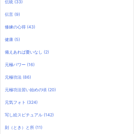
伝統
(33)
伝言
(9)
修練の心得
(43)
健康
(5)
備えあれば憂いなし
(2)
元極パワー
(16)
元極功法
(86)
元極功法習い始めの頃
(20)
元気フォト
(324)
写し絵スピチュアル
(142)
刻（とき）と所
(11)