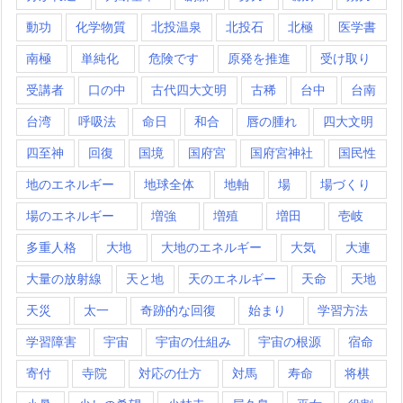
動功
化学物質
北投温泉
北投石
北極
医学書
南極
単純化
危険です
原発を推進
受け取り
受講者
口の中
古代四大文明
古稀
台中
台南
台湾
呼吸法
命日
和合
唇の腫れ
四大文明
四至神
回復
国境
国府宮
国府宮神社
国民性
地のエネルギー
地球全体
地軸
場
場づくり
場のエネルギー
増強
増殖
増田
壱岐
多重人格
大地
大地のエネルギー
大気
大連
大量の放射線
天と地
天のエネルギー
天命
天地
天災
太一
奇跡的な回復
始まり
学習方法
学習障害
宇宙
宇宙の仕組み
宇宙の根源
宿命
寄付
寺院
対応の仕方
対馬
寿命
将棋