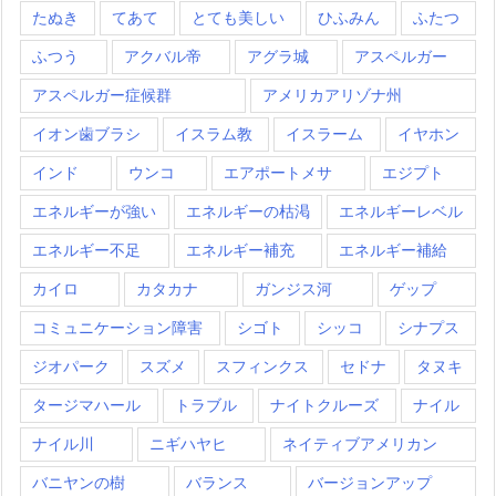
たぬき
てあて
とても美しい
ひふみん
ふたつ
ふつう
アクバル帝
アグラ城
アスペルガー
アスペルガー症候群
アメリカアリゾナ州
イオン歯ブラシ
イスラム教
イスラーム
イヤホン
インド
ウンコ
エアポートメサ
エジプト
エネルギーが強い
エネルギーの枯渇
エネルギーレベル
エネルギー不足
エネルギー補充
エネルギー補給
カイロ
カタカナ
ガンジス河
ゲップ
コミュニケーション障害
シゴト
シッコ
シナプス
ジオパーク
スズメ
スフィンクス
セドナ
タヌキ
タージマハール
トラブル
ナイトクルーズ
ナイル
ナイル川
ニギハヤヒ
ネイティブアメリカン
バニヤンの樹
バランス
バージョンアップ