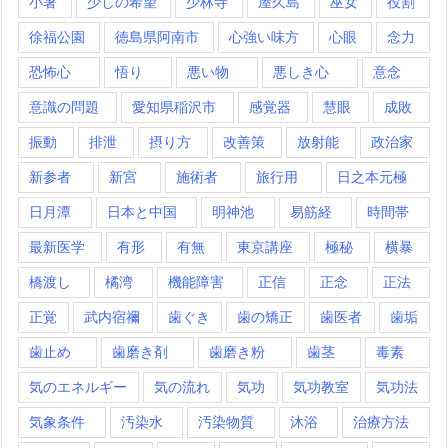
小暑
少しの希望
少林寺
屋久島
巫女
役割
徐福公園
徳島県阿南市
心強い味方
心眼
念力
恐怖心
悟り
悪い物
悪しき心
意念
意識の問題
愛知県稲沢市
感覚器
慧眼
成敗
振動
排泄
摂り方
改善策
放射能
政治家
新参者
新宮
施術者
旅行用
日之本元極
日月潭
日本と中国
明神池
易筋経
時間帯
最新医学
有形
有無
東京講座
極秘
横暴
橋渡し
橘湾
機能障害
正信
正念
正法
正覚
武内宿禰
歯ぐき
歯の矯正
歯医者
歯垢
歯止め
歯磨き剤
歯磨き粉
歯茎
毒素
気のエネルギー
気の流れ
気功
気功教室
気功法
気象条件
汚染水
汚染物質
沐浴
治療方法