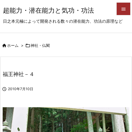
超能力・潜在能力と気功・功法


日之本元極によって開発される数々の潜在能力、功法の原理など
メニュ

サイド

ホーム
>

神社・仏閣

前へ

次へ
福王神社－４

検索

2010年7月10日