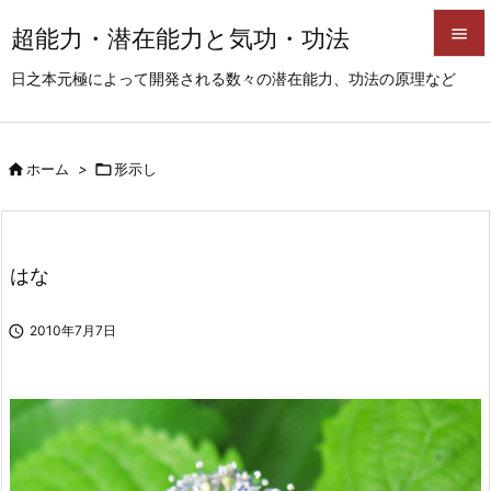
超能力・潜在能力と気功・功法


日之本元極によって開発される数々の潜在能力、功法の原理など
メニュ

サイド

ホーム
>

形示し

前へ

次へ
はな

検索

2010年7月7日