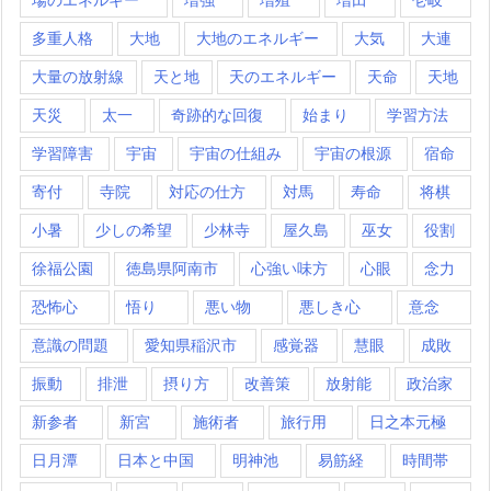
多重人格
大地
大地のエネルギー
大気
大連
大量の放射線
天と地
天のエネルギー
天命
天地
天災
太一
奇跡的な回復
始まり
学習方法
学習障害
宇宙
宇宙の仕組み
宇宙の根源
宿命
寄付
寺院
対応の仕方
対馬
寿命
将棋
小暑
少しの希望
少林寺
屋久島
巫女
役割
徐福公園
徳島県阿南市
心強い味方
心眼
念力
恐怖心
悟り
悪い物
悪しき心
意念
意識の問題
愛知県稲沢市
感覚器
慧眼
成敗
振動
排泄
摂り方
改善策
放射能
政治家
新参者
新宮
施術者
旅行用
日之本元極
日月潭
日本と中国
明神池
易筋経
時間帯