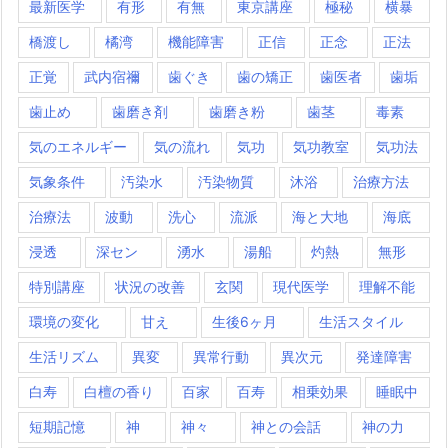
最新医学
有形
有無
東京講座
極秘
横暴
橋渡し
橘湾
機能障害
正信
正念
正法
正覚
武内宿禰
歯ぐき
歯の矯正
歯医者
歯垢
歯止め
歯磨き剤
歯磨き粉
歯茎
毒素
気のエネルギー
気の流れ
気功
気功教室
気功法
気象条件
汚染水
汚染物質
沐浴
治療方法
治療法
波動
洗心
流派
海と大地
海底
浸透
深セン
湧水
湯船
灼熱
無形
特別講座
状況の改善
玄関
現代医学
理解不能
環境の変化
甘え
生後6ヶ月
生活スタイル
生活リズム
異変
異常行動
異次元
発達障害
白寿
白檀の香り
百家
百寿
相乗効果
睡眠中
短期記憶
神
神々
神との会話
神の力