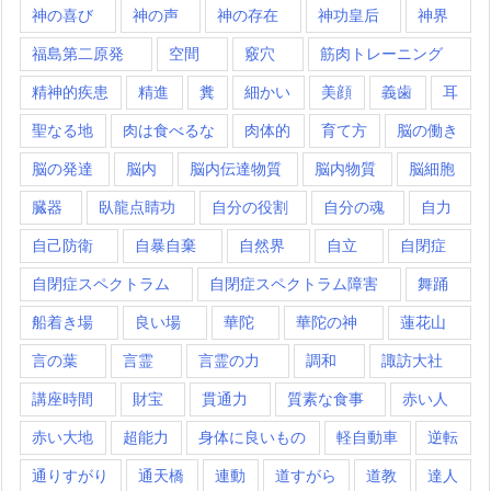
神の喜び
神の声
神の存在
神功皇后
神界
福島第二原発
空間
竅穴
筋肉トレーニング
精神的疾患
精進
糞
細かい
美顔
義歯
耳
聖なる地
肉は食べるな
肉体的
育て方
脳の働き
脳の発達
脳内
脳内伝達物質
脳内物質
脳細胞
臓器
臥龍点睛功
自分の役割
自分の魂
自力
自己防衛
自暴自棄
自然界
自立
自閉症
自閉症スペクトラム
自閉症スペクトラム障害
舞踊
船着き場
良い場
華陀
華陀の神
蓮花山
言の葉
言霊
言霊の力
調和
諏訪大社
講座時間
財宝
貫通力
質素な食事
赤い人
赤い大地
超能力
身体に良いもの
軽自動車
逆転
通りすがり
通天橋
連動
道すがら
道教
達人