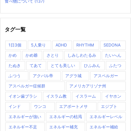
食べ物について
(137)
タグ一覧
1日3個
5人乗り
ADHD
RHYTHM
SEDONA
かめ
かめ爺
さとり
しみしわたるみ
たいへん
たぬき
てあて
とても美しい
ひふみん
ふたつ
ふつう
アクバル帝
アグラ城
アスペルガー
アスペルガー症候群
アメリカアリゾナ州
イオン歯ブラシ
イスラム教
イスラーム
イヤホン
インド
ウンコ
エアポートメサ
エジプト
エネルギーが強い
エネルギーの枯渇
エネルギーレベル
エネルギー不足
エネルギー補充
エネルギー補給