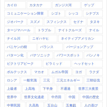
カイロ
カタカナ
ガンジス河
ゲップ
コミュニケーション障害
シゴト
シッコ
シナプス
ジオパーク
スズメ
スフィンクス
セドナ
タヌキ
タージマハール
トラブル
ナイトクルーズ
ナイル
ナイル川
ニギハヤヒ
ネイティブアメリカン
バニヤンの樹
バランス
バージョンアップ
パターン化
パナソニック
パワースポット
パンノキ
ビクトリアピーク
ピラミッド
ヘッドセット
ボルテックス
マカオ
ムガル帝国
ヨガ
ラクダ
ロシア
一般常識
三元
三元エネルギー
三韓征伐
上級者
上高地
下半身
不通過
世界三大夜景
世界中
世界文化遺産
中丹田
中国
中国の歴史
中華民国
久高島
五台山
五禽戯
人の喜び