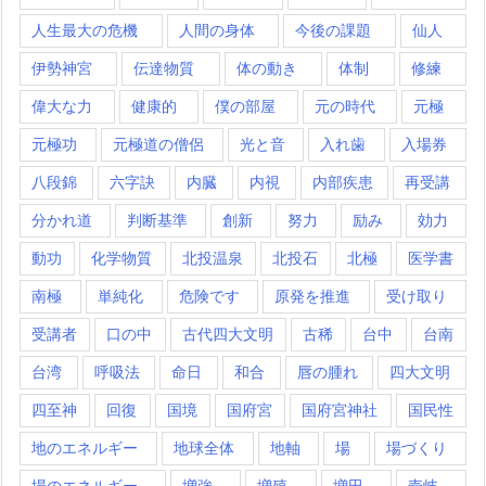
人生最大の危機
人間の身体
今後の課題
仙人
伊勢神宮
伝達物質
体の動き
体制
修練
偉大な力
健康的
僕の部屋
元の時代
元極
元極功
元極道の僧侶
光と音
入れ歯
入場券
八段錦
六字訣
内臓
内視
内部疾患
再受講
分かれ道
判断基準
創新
努力
励み
効力
動功
化学物質
北投温泉
北投石
北極
医学書
南極
単純化
危険です
原発を推進
受け取り
受講者
口の中
古代四大文明
古稀
台中
台南
台湾
呼吸法
命日
和合
唇の腫れ
四大文明
四至神
回復
国境
国府宮
国府宮神社
国民性
地のエネルギー
地球全体
地軸
場
場づくり
場のエネルギー
増強
増殖
増田
壱岐