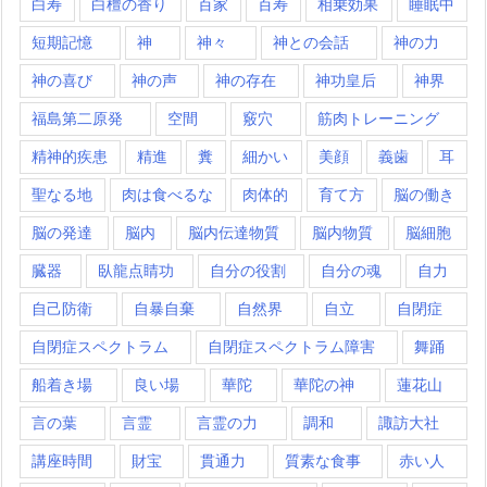
白寿
白檀の香り
百家
百寿
相乗効果
睡眠中
短期記憶
神
神々
神との会話
神の力
神の喜び
神の声
神の存在
神功皇后
神界
福島第二原発
空間
竅穴
筋肉トレーニング
精神的疾患
精進
糞
細かい
美顔
義歯
耳
聖なる地
肉は食べるな
肉体的
育て方
脳の働き
脳の発達
脳内
脳内伝達物質
脳内物質
脳細胞
臓器
臥龍点睛功
自分の役割
自分の魂
自力
自己防衛
自暴自棄
自然界
自立
自閉症
自閉症スペクトラム
自閉症スペクトラム障害
舞踊
船着き場
良い場
華陀
華陀の神
蓮花山
言の葉
言霊
言霊の力
調和
諏訪大社
講座時間
財宝
貫通力
質素な食事
赤い人