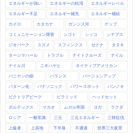
エネルギーが強い
エネルギーの枯渇
エネルギーレベル
エネルギー不足
エネルギー補充
エネルギー補給
カイロ
カタカナ
ガンジス河
ゲップ
コミュニケーション障害
シゴト
シッコ
シナプス
ジオパーク
スズメ
スフィンクス
セドナ
タヌキ
タージマハール
トラブル
ナイトクルーズ
ナイル
ナイル川
ニギハヤヒ
ネイティブアメリカン
バニヤンの樹
バランス
バージョンアップ
パターン化
パナソニック
パワースポット
パンノキ
ビクトリアピーク
ピラミッド
ヘッドセット
ボルテックス
マカオ
ムガル帝国
ヨガ
ラクダ
ロシア
一般常識
三元
三元エネルギー
三韓征伐
上級者
上高地
下半身
不通過
世界三大夜景