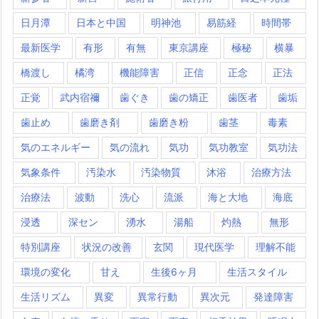
日月潭
日本と中国
明神池
易筋経
時間帯
最新医学
有形
有無
東京講座
極秘
横暴
橋渡し
橘湾
機能障害
正信
正念
正法
正覚
武内宿禰
歯ぐき
歯の矯正
歯医者
歯垢
歯止め
歯磨き剤
歯磨き粉
歯茎
毒素
気のエネルギー
気の流れ
気功
気功教室
気功法
気象条件
汚染水
汚染物質
沐浴
治療方法
治療法
波動
洗心
流派
海と大地
海底
浸透
深セン
湧水
湯船
灼熱
無形
特別講座
状況の改善
玄関
現代医学
理解不能
環境の変化
甘え
生後6ヶ月
生活スタイル
生活リズム
異変
異常行動
異次元
発達障害