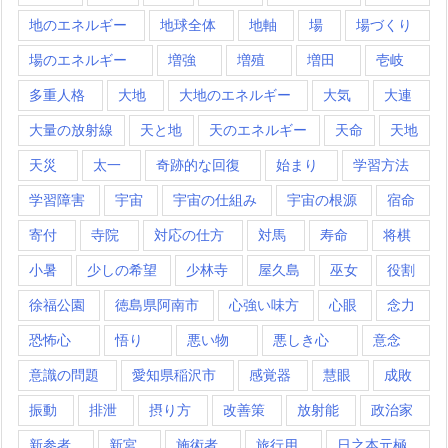
地のエネルギー
地球全体
地軸
場
場づくり
場のエネルギー
増強
増殖
増田
壱岐
多重人格
大地
大地のエネルギー
大気
大連
大量の放射線
天と地
天のエネルギー
天命
天地
天災
太一
奇跡的な回復
始まり
学習方法
学習障害
宇宙
宇宙の仕組み
宇宙の根源
宿命
寄付
寺院
対応の仕方
対馬
寿命
将棋
小暑
少しの希望
少林寺
屋久島
巫女
役割
徐福公園
徳島県阿南市
心強い味方
心眼
念力
恐怖心
悟り
悪い物
悪しき心
意念
意識の問題
愛知県稲沢市
感覚器
慧眼
成敗
振動
排泄
摂り方
改善策
放射能
政治家
新参者
新宮
施術者
旅行用
日之本元極