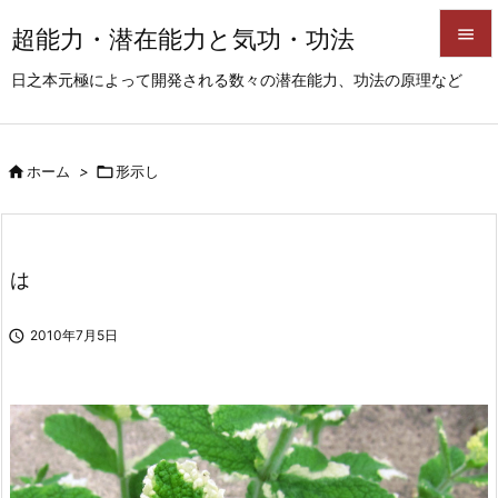
超能力・潜在能力と気功・功法


日之本元極によって開発される数々の潜在能力、功法の原理など
メニュ

サイド

ホーム
>

形示し

前へ

次へ
は

検索

2010年7月5日