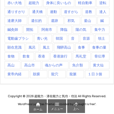
赤い大地
超能力
身体に良いもの
軽自動車
逆転
通りすがり
通天橋
連動
道すがら
道教
達人
達磨大師
遺伝的
遺跡
邪気
釜山
鍼
鍼灸師
開拓
阿南市
降臨
陽の気
集中力
電動歯ブラシ
青い光
韓国
音
音源
領土
顕在意識
風呂
風土
飛騨高山
食事
食事の量
食物
飲食
香港
香港旅行
馬礼堂
骨伝導
高山
高山市
魂からの声
魚介類
黄大仙
黄帝内経
鼓膜
龍穴
龍脈
１日３個
Copyright ©
2026
超能力・潜在能力と気功・功法
All Rights Reserved.



WordPress Luxeritas Theme is provided by "
Thought is free
".
メニュー
上へ
ホーム