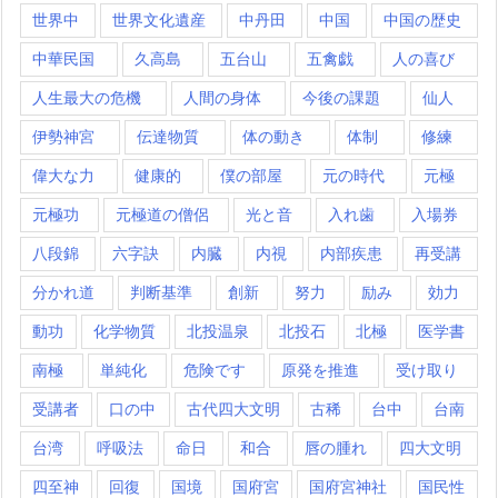
世界中
世界文化遺産
中丹田
中国
中国の歴史
中華民国
久高島
五台山
五禽戯
人の喜び
人生最大の危機
人間の身体
今後の課題
仙人
伊勢神宮
伝達物質
体の動き
体制
修練
偉大な力
健康的
僕の部屋
元の時代
元極
元極功
元極道の僧侶
光と音
入れ歯
入場券
八段錦
六字訣
内臓
内視
内部疾患
再受講
分かれ道
判断基準
創新
努力
励み
効力
動功
化学物質
北投温泉
北投石
北極
医学書
南極
単純化
危険です
原発を推進
受け取り
受講者
口の中
古代四大文明
古稀
台中
台南
台湾
呼吸法
命日
和合
唇の腫れ
四大文明
四至神
回復
国境
国府宮
国府宮神社
国民性