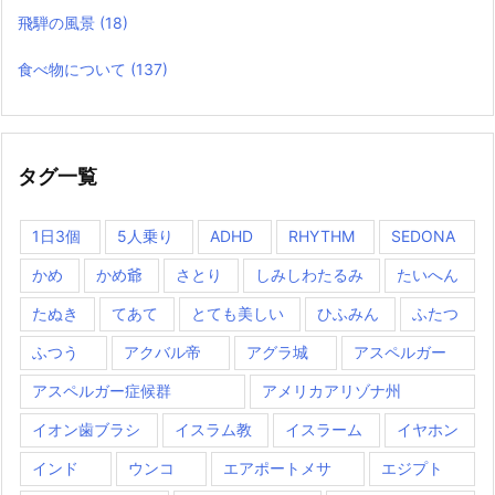
飛騨の風景
(18)
食べ物について
(137)
タグ一覧
1日3個
5人乗り
ADHD
RHYTHM
SEDONA
かめ
かめ爺
さとり
しみしわたるみ
たいへん
たぬき
てあて
とても美しい
ひふみん
ふたつ
ふつう
アクバル帝
アグラ城
アスペルガー
アスペルガー症候群
アメリカアリゾナ州
イオン歯ブラシ
イスラム教
イスラーム
イヤホン
インド
ウンコ
エアポートメサ
エジプト