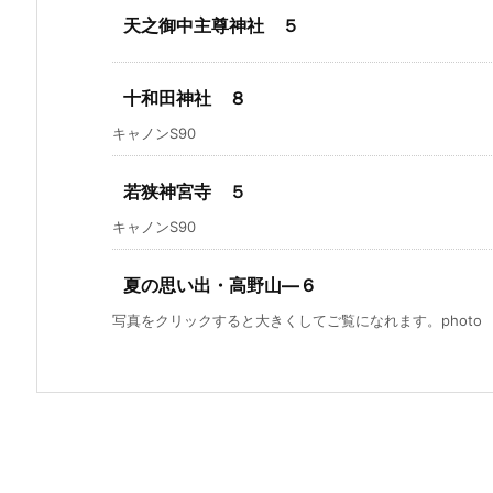
天之御中主尊神社 ５
十和田神社 ８
キャノンS90
若狭神宮寺 ５
キャノンS90
夏の思い出・高野山―６
写真をクリックすると大きくしてご覧になれます。photo by S