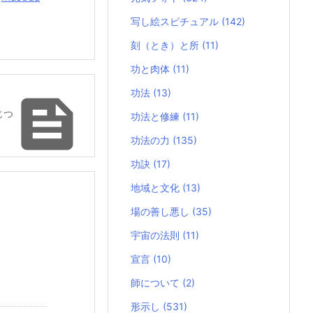
写し絵スピチュアル
(142)
刻（とき）と所
(11)
功と肉体
(11)
功法
(13)

じつ
功法と修練
(11)
功法の力
(135)
功訣
(17)
地域と文化
(13)
場の善し悪し
(35)
宇宙の法則
(11)
宣言
(10)
師について
(2)
形示し
(531)