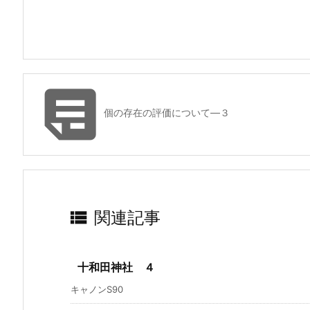

個の存在の評価について―３

関連記事
十和田神社 ４
キャノンS90