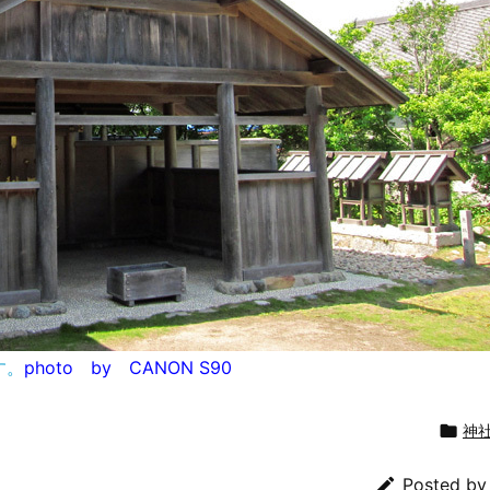
す。
photo by CANON S90

神

Posted b