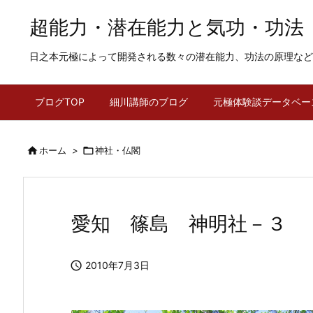
超能力・潜在能力と気功・功法
日之本元極によって開発される数々の潜在能力、功法の原理など
ブログTOP
細川講師のブログ
元極体験談データベー

ホーム
>

神社・仏閣
愛知 篠島 神明社－３

2010年7月3日