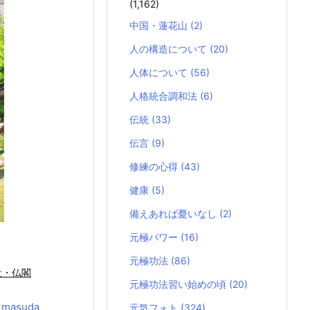
(1,162)
中国・蓮花山
(2)
人の構造について
(20)
人体について
(56)
人格統合調和法
(6)
伝統
(33)
伝言
(9)
修練の心得
(43)
健康
(5)
備えあれば憂いなし
(2)
元極パワー
(16)
元極功法
(86)
社・仏閣
元極功法習い始めの頃
(20)
y
masuda
元気フォト
(324)