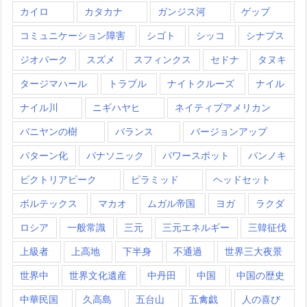
カイロ
カタカナ
ガンジス河
ゲップ
コミュニケーション障害
シゴト
シッコ
シナプス
ジオパーク
スズメ
スフィンクス
セドナ
タヌキ
タージマハール
トラブル
ナイトクルーズ
ナイル
ナイル川
ニギハヤヒ
ネイティブアメリカン
バニヤンの樹
バランス
バージョンアップ
パターン化
パナソニック
パワースポット
パンノキ
ビクトリアピーク
ピラミッド
ヘッドセット
ボルテックス
マカオ
ムガル帝国
ヨガ
ラクダ
ロシア
一般常識
三元
三元エネルギー
三韓征伐
上級者
上高地
下半身
不通過
世界三大夜景
世界中
世界文化遺産
中丹田
中国
中国の歴史
中華民国
久高島
五台山
五禽戯
人の喜び