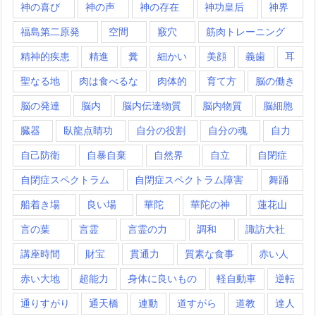
神の喜び
神の声
神の存在
神功皇后
神界
福島第二原発
空間
竅穴
筋肉トレーニング
精神的疾患
精進
糞
細かい
美顔
義歯
耳
聖なる地
肉は食べるな
肉体的
育て方
脳の働き
脳の発達
脳内
脳内伝達物質
脳内物質
脳細胞
臓器
臥龍点睛功
自分の役割
自分の魂
自力
自己防衛
自暴自棄
自然界
自立
自閉症
自閉症スペクトラム
自閉症スペクトラム障害
舞踊
船着き場
良い場
華陀
華陀の神
蓮花山
言の葉
言霊
言霊の力
調和
諏訪大社
講座時間
財宝
貫通力
質素な食事
赤い人
赤い大地
超能力
身体に良いもの
軽自動車
逆転
通りすがり
通天橋
連動
道すがら
道教
達人