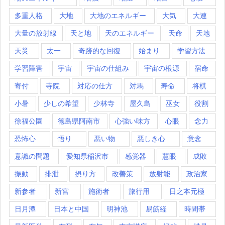
多重人格
大地
大地のエネルギー
大気
大連
大量の放射線
天と地
天のエネルギー
天命
天地
天災
太一
奇跡的な回復
始まり
学習方法
学習障害
宇宙
宇宙の仕組み
宇宙の根源
宿命
寄付
寺院
対応の仕方
対馬
寿命
将棋
小暑
少しの希望
少林寺
屋久島
巫女
役割
徐福公園
徳島県阿南市
心強い味方
心眼
念力
恐怖心
悟り
悪い物
悪しき心
意念
意識の問題
愛知県稲沢市
感覚器
慧眼
成敗
振動
排泄
摂り方
改善策
放射能
政治家
新参者
新宮
施術者
旅行用
日之本元極
日月潭
日本と中国
明神池
易筋経
時間帯