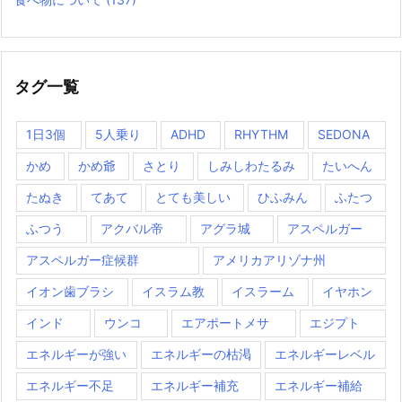
タグ一覧
1日3個
5人乗り
ADHD
RHYTHM
SEDONA
かめ
かめ爺
さとり
しみしわたるみ
たいへん
たぬき
てあて
とても美しい
ひふみん
ふたつ
ふつう
アクバル帝
アグラ城
アスペルガー
アスペルガー症候群
アメリカアリゾナ州
イオン歯ブラシ
イスラム教
イスラーム
イヤホン
インド
ウンコ
エアポートメサ
エジプト
エネルギーが強い
エネルギーの枯渇
エネルギーレベル
エネルギー不足
エネルギー補充
エネルギー補給