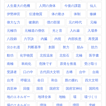
人生最大の危機
人間の身体
今後の課題
仙人
伊勢神宮
伝達物質
体の動き
体制
修練
偉大な力
健康的
僕の部屋
元の時代
元極
元極功
元極道の僧侶
光と音
入れ歯
入場券
八段錦
六字訣
内臓
内視
内部疾患
再受講
分かれ道
判断基準
創新
努力
励み
効力
動功
化学物質
北投温泉
北投石
北極
医学書
南極
単純化
危険です
原発を推進
受け取り
受講者
口の中
古代四大文明
古稀
台中
台南
台湾
呼吸法
命日
和合
唇の腫れ
四大文明
四至神
回復
国境
国府宮
国府宮神社
国民性
地のエネルギー
地球全体
地軸
場
場づくり
場のエネルギー
増強
増殖
増田
壱岐