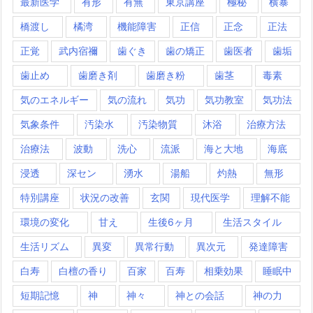
最新医学
有形
有無
東京講座
極秘
横暴
橋渡し
橘湾
機能障害
正信
正念
正法
正覚
武内宿禰
歯ぐき
歯の矯正
歯医者
歯垢
歯止め
歯磨き剤
歯磨き粉
歯茎
毒素
気のエネルギー
気の流れ
気功
気功教室
気功法
気象条件
汚染水
汚染物質
沐浴
治療方法
治療法
波動
洗心
流派
海と大地
海底
浸透
深セン
湧水
湯船
灼熱
無形
特別講座
状況の改善
玄関
現代医学
理解不能
環境の変化
甘え
生後6ヶ月
生活スタイル
生活リズム
異変
異常行動
異次元
発達障害
白寿
白檀の香り
百家
百寿
相乗効果
睡眠中
短期記憶
神
神々
神との会話
神の力