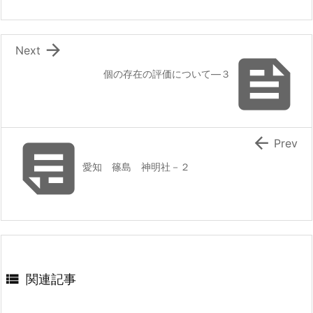

Next

個の存在の評価について―３


Prev
愛知 篠島 神明社－２

関連記事