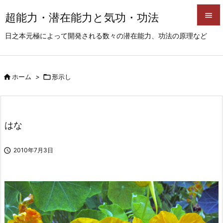
超能力・潜在能力と気功・功法


日之本元極によって開発される数々の潜在能力、功法の原理など
メニュ

サイド

ホーム
>

形示し

前へ

次へ
はな

検索

2010年7月3日