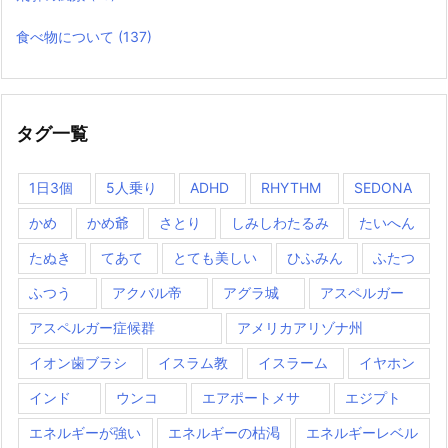
食べ物について
(137)
タグ一覧
1日3個
5人乗り
ADHD
RHYTHM
SEDONA
かめ
かめ爺
さとり
しみしわたるみ
たいへん
たぬき
てあて
とても美しい
ひふみん
ふたつ
ふつう
アクバル帝
アグラ城
アスペルガー
アスペルガー症候群
アメリカアリゾナ州
イオン歯ブラシ
イスラム教
イスラーム
イヤホン
インド
ウンコ
エアポートメサ
エジプト
エネルギーが強い
エネルギーの枯渇
エネルギーレベル