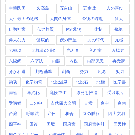
中華民国
久高島
五台山
五禽戯
人の喜び
人生最大の危機
人間の身体
今後の課題
仙人
伊勢神宮
伝達物質
体の動き
体制
修練
偉大な力
健康的
僕の部屋
元の時代
元極
元極功
元極道の僧侶
光と音
入れ歯
入場券
八段錦
六字訣
内臓
内視
内部疾患
再受講
分かれ道
判断基準
創新
努力
励み
効力
動功
化学物質
北投温泉
北投石
北極
医学書
南極
単純化
危険です
原発を推進
受け取り
受講者
口の中
古代四大文明
古稀
台中
台南
台湾
呼吸法
命日
和合
唇の腫れ
四大文明
四至神
回復
国境
国府宮
国府宮神社
国民性
地のエネルギー
地球全体
地軸
場
場づくり