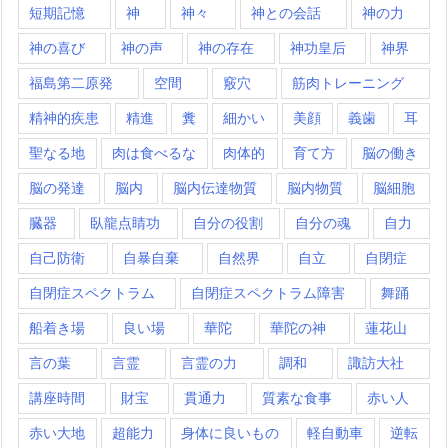
短期記憶
神
神々
神との会話
神の力
神の喜び
神の声
神の存在
神功皇后
神界
福島第二原発
空間
竅穴
筋肉トレーニング
精神的疾患
精進
糞
細かい
美顔
義歯
耳
聖なる地
肉は食べるな
肉体的
育て方
脳の働き
脳の発達
脳内
脳内伝達物質
脳内物質
脳細胞
臓器
臥龍点睛功
自分の役割
自分の魂
自力
自己防衛
自暴自棄
自然界
自立
自閉症
自閉症スペクトラム
自閉症スペクトラム障害
舞踊
船着き場
良い場
華陀
華陀の神
蓮花山
言の葉
言霊
言霊の力
調和
諏訪大社
講座時間
財宝
貫通力
質素な食事
赤い人
赤い大地
超能力
身体に良いもの
軽自動車
逆転