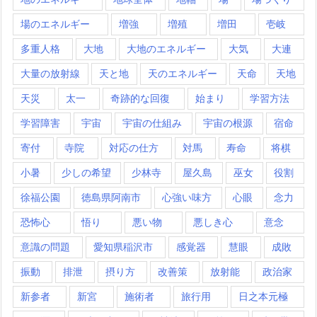
場のエネルギー
増強
増殖
増田
壱岐
多重人格
大地
大地のエネルギー
大気
大連
大量の放射線
天と地
天のエネルギー
天命
天地
天災
太一
奇跡的な回復
始まり
学習方法
学習障害
宇宙
宇宙の仕組み
宇宙の根源
宿命
寄付
寺院
対応の仕方
対馬
寿命
将棋
小暑
少しの希望
少林寺
屋久島
巫女
役割
徐福公園
徳島県阿南市
心強い味方
心眼
念力
恐怖心
悟り
悪い物
悪しき心
意念
意識の問題
愛知県稲沢市
感覚器
慧眼
成敗
振動
排泄
摂り方
改善策
放射能
政治家
新参者
新宮
施術者
旅行用
日之本元極