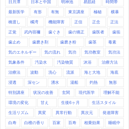
日月潭
日本と中国
明神池
易筋経
時間帯
最新医学
有形
有無
東京講座
極秘
横暴
橋渡し
橘湾
機能障害
正信
正念
正法
正覚
武内宿禰
歯ぐき
歯の矯正
歯医者
歯垢
歯止め
歯磨き剤
歯磨き粉
歯茎
毒素
気のエネルギー
気の流れ
気功
気功教室
気功法
気象条件
汚染水
汚染物質
沐浴
治療方法
治療法
波動
洗心
流派
海と大地
海底
浸透
深セン
湧水
湯船
灼熱
無形
特別講座
状況の改善
玄関
現代医学
理解不能
環境の変化
甘え
生後6ヶ月
生活スタイル
生活リズム
異変
異常行動
異次元
発達障害
白寿
白檀の香り
百家
百寿
相乗効果
睡眠中