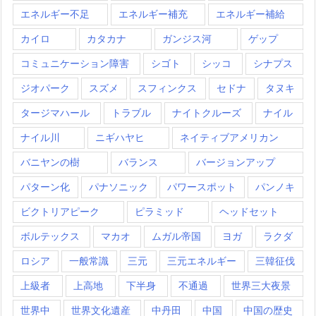
エネルギー不足
エネルギー補充
エネルギー補給
カイロ
カタカナ
ガンジス河
ゲップ
コミュニケーション障害
シゴト
シッコ
シナプス
ジオパーク
スズメ
スフィンクス
セドナ
タヌキ
タージマハール
トラブル
ナイトクルーズ
ナイル
ナイル川
ニギハヤヒ
ネイティブアメリカン
バニヤンの樹
バランス
バージョンアップ
パターン化
パナソニック
パワースポット
パンノキ
ビクトリアピーク
ピラミッド
ヘッドセット
ボルテックス
マカオ
ムガル帝国
ヨガ
ラクダ
ロシア
一般常識
三元
三元エネルギー
三韓征伐
上級者
上高地
下半身
不通過
世界三大夜景
世界中
世界文化遺産
中丹田
中国
中国の歴史