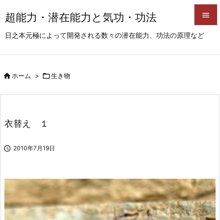
超能力・潜在能力と気功・功法


日之本元極によって開発される数々の潜在能力、功法の原理など
メニュ

サイド

ホーム
>

生き物

前へ

次へ
衣替え １

検索

2010年7月19日