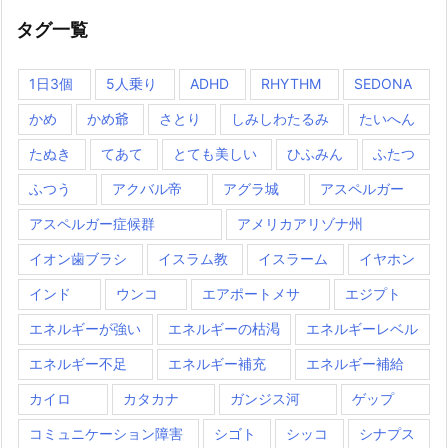
タグ一覧
1日3個
5人乗り
ADHD
RHYTHM
SEDONA
かめ
かめ爺
さとり
しみしわたるみ
たいへん
たぬき
てあて
とても美しい
ひふみん
ふたつ
ふつう
アクバル帝
アグラ城
アスペルガー
アスペルガー症候群
アメリカアリゾナ州
イオン歯ブラシ
イスラム教
イスラーム
イヤホン
インド
ウンコ
エアポートメサ
エジプト
エネルギーが強い
エネルギーの枯渇
エネルギーレベル
エネルギー不足
エネルギー補充
エネルギー補給
カイロ
カタカナ
ガンジス河
ゲップ
コミュニケーション障害
シゴト
シッコ
シナプス