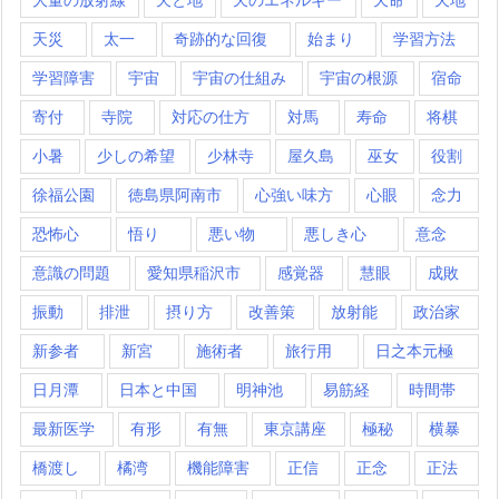
天災
太一
奇跡的な回復
始まり
学習方法
学習障害
宇宙
宇宙の仕組み
宇宙の根源
宿命
寄付
寺院
対応の仕方
対馬
寿命
将棋
小暑
少しの希望
少林寺
屋久島
巫女
役割
徐福公園
徳島県阿南市
心強い味方
心眼
念力
恐怖心
悟り
悪い物
悪しき心
意念
意識の問題
愛知県稲沢市
感覚器
慧眼
成敗
振動
排泄
摂り方
改善策
放射能
政治家
新参者
新宮
施術者
旅行用
日之本元極
日月潭
日本と中国
明神池
易筋経
時間帯
最新医学
有形
有無
東京講座
極秘
横暴
橋渡し
橘湾
機能障害
正信
正念
正法