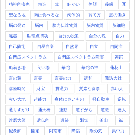
精神的疾患
精進
糞
細かい
美顔
義歯
耳
聖なる地
肉は食べるな
肉体的
育て方
脳の働き
脳の発達
脳内
脳内伝達物質
脳内物質
脳細胞
臓器
臥龍点睛功
自分の役割
自分の魂
自力
自己防衛
自暴自棄
自然界
自立
自閉症
自閉症スペクトラム
自閉症スペクトラム障害
舞踊
船着き場
良い場
華陀
華陀の神
蓮花山
言の葉
言霊
言霊の力
調和
諏訪大社
講座時間
財宝
貫通力
質素な食事
赤い人
赤い大地
超能力
身体に良いもの
軽自動車
逆転
通りすがり
通天橋
連動
道すがら
道教
達人
達磨大師
遺伝的
遺跡
邪気
釜山
鍼
鍼灸師
開拓
阿南市
降臨
陽の気
集中力