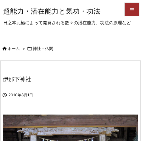
超能力・潜在能力と気功・功法


日之本元極によって開発される数々の潜在能力、功法の原理など
メニュ

サイド

ホーム
>

神社・仏閣

前へ

次へ
伊那下神社

検索

2010年8月1日