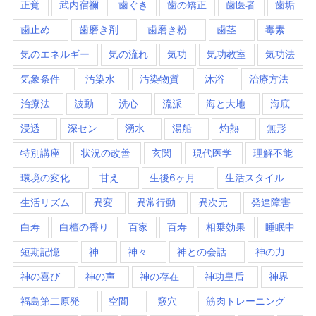
正覚
武内宿禰
歯ぐき
歯の矯正
歯医者
歯垢
歯止め
歯磨き剤
歯磨き粉
歯茎
毒素
気のエネルギー
気の流れ
気功
気功教室
気功法
気象条件
汚染水
汚染物質
沐浴
治療方法
治療法
波動
洗心
流派
海と大地
海底
浸透
深セン
湧水
湯船
灼熱
無形
特別講座
状況の改善
玄関
現代医学
理解不能
環境の変化
甘え
生後6ヶ月
生活スタイル
生活リズム
異変
異常行動
異次元
発達障害
白寿
白檀の香り
百家
百寿
相乗効果
睡眠中
短期記憶
神
神々
神との会話
神の力
神の喜び
神の声
神の存在
神功皇后
神界
福島第二原発
空間
竅穴
筋肉トレーニング