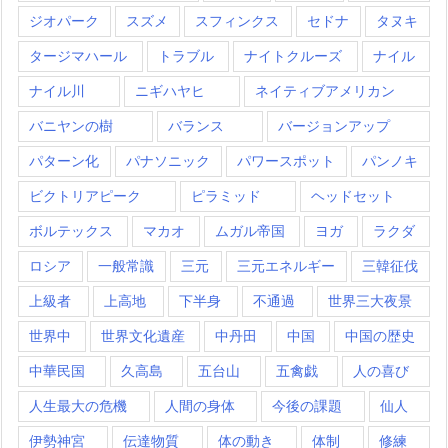
ジオパーク
スズメ
スフィンクス
セドナ
タヌキ
タージマハール
トラブル
ナイトクルーズ
ナイル
ナイル川
ニギハヤヒ
ネイティブアメリカン
バニヤンの樹
バランス
バージョンアップ
パターン化
パナソニック
パワースポット
パンノキ
ビクトリアピーク
ピラミッド
ヘッドセット
ボルテックス
マカオ
ムガル帝国
ヨガ
ラクダ
ロシア
一般常識
三元
三元エネルギー
三韓征伐
上級者
上高地
下半身
不通過
世界三大夜景
世界中
世界文化遺産
中丹田
中国
中国の歴史
中華民国
久高島
五台山
五禽戯
人の喜び
人生最大の危機
人間の身体
今後の課題
仙人
伊勢神宮
伝達物質
体の動き
体制
修練