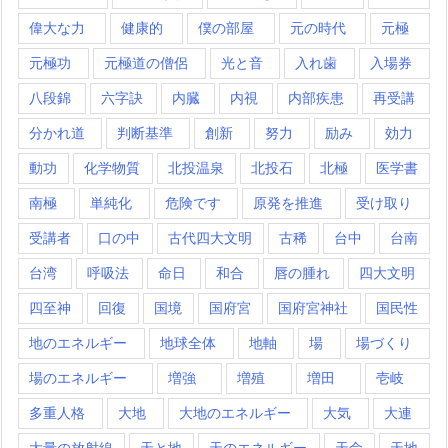
偉大な力
健康的
僕の部屋
元の時代
元極
元極功
元極道の僧侶
光と音
入れ歯
入場券
八段錦
六字訣
内臓
内視
内部疾患
再受講
分かれ道
判断基準
創新
努力
励み
効力
動功
化学物質
北投温泉
北投石
北極
医学書
南極
単純化
危険です
原発を推進
受け取り
受講者
口の中
古代四大文明
古稀
台中
台南
台湾
呼吸法
命日
和合
唇の腫れ
四大文明
四至神
回復
国境
国府宮
国府宮神社
国民性
地のエネルギー
地球全体
地軸
場
場づくり
場のエネルギー
増強
増殖
増田
壱岐
多重人格
大地
大地のエネルギー
大気
大連
大量の放射線
天と地
天のエネルギー
天命
天地