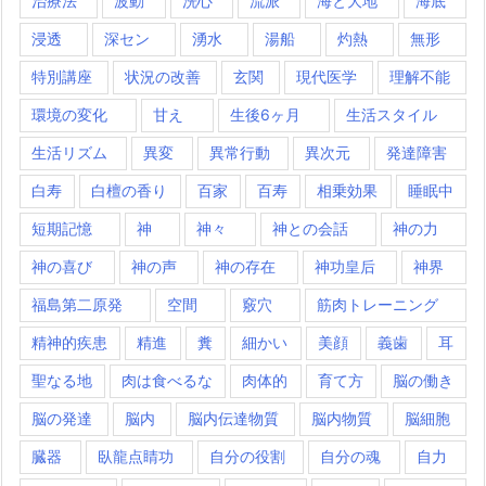
治療法
波動
洗心
流派
海と大地
海底
浸透
深セン
湧水
湯船
灼熱
無形
特別講座
状況の改善
玄関
現代医学
理解不能
環境の変化
甘え
生後6ヶ月
生活スタイル
生活リズム
異変
異常行動
異次元
発達障害
白寿
白檀の香り
百家
百寿
相乗効果
睡眠中
短期記憶
神
神々
神との会話
神の力
神の喜び
神の声
神の存在
神功皇后
神界
福島第二原発
空間
竅穴
筋肉トレーニング
精神的疾患
精進
糞
細かい
美顔
義歯
耳
聖なる地
肉は食べるな
肉体的
育て方
脳の働き
脳の発達
脳内
脳内伝達物質
脳内物質
脳細胞
臓器
臥龍点睛功
自分の役割
自分の魂
自力