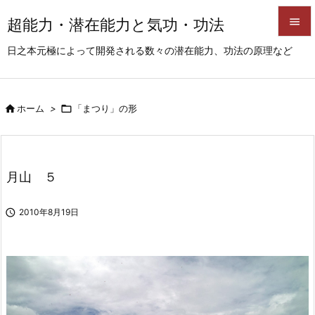
超能力・潜在能力と気功・功法


日之本元極によって開発される数々の潜在能力、功法の原理など
メニュ

サイド

ホーム
>

「まつり」の形

前へ

次へ
月山 ５

検索

2010年8月19日