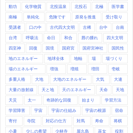
動功
化学物質
北投温泉
北投石
北極
医学書
南極
単純化
危険です
原発を推進
受け取り
受講者
口の中
古代四大文明
古稀
台中
台南
台湾
呼吸法
命日
和合
唇の腫れ
四大文明
四至神
回復
国境
国府宮
国府宮神社
国民性
地のエネルギー
地球全体
地軸
場
場づくり
場のエネルギー
増強
増殖
増田
壱岐
多重人格
大地
大地のエネルギー
大気
大連
大量の放射線
天と地
天のエネルギー
天命
天地
天災
太一
奇跡的な回復
始まり
学習方法
学習障害
宇宙
宇宙の仕組み
宇宙の根源
宿命
寄付
寺院
対応の仕方
対馬
寿命
将棋
小暑
少しの希望
少林寺
屋久島
巫女
役割