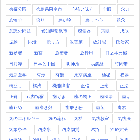
徐福公園
徳島県阿南市
心強い味方
心眼
念力
恐怖心
悟り
悪い物
悪しき心
意念
意識の問題
愛知県稲沢市
感覚器
慧眼
成敗
振動
排泄
摂り方
改善策
放射能
政治家
新参者
新宮
施術者
旅行用
日之本元極
日月潭
日本と中国
明神池
易筋経
時間帯
最新医学
有形
有無
東京講座
極秘
横暴
橋渡し
橘湾
機能障害
正信
正念
正法
正覚
武内宿禰
歯ぐき
歯の矯正
歯医者
歯垢
歯止め
歯磨き剤
歯磨き粉
歯茎
毒素
気のエネルギー
気の流れ
気功
気功教室
気功法
気象条件
汚染水
汚染物質
沐浴
治療方法