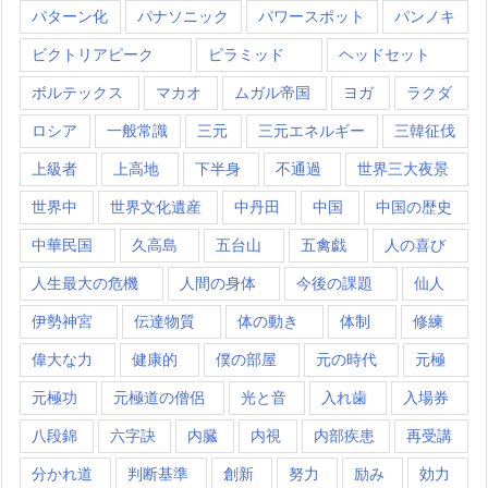
パターン化
パナソニック
パワースポット
パンノキ
ビクトリアピーク
ピラミッド
ヘッドセット
ボルテックス
マカオ
ムガル帝国
ヨガ
ラクダ
ロシア
一般常識
三元
三元エネルギー
三韓征伐
上級者
上高地
下半身
不通過
世界三大夜景
世界中
世界文化遺産
中丹田
中国
中国の歴史
中華民国
久高島
五台山
五禽戯
人の喜び
人生最大の危機
人間の身体
今後の課題
仙人
伊勢神宮
伝達物質
体の動き
体制
修練
偉大な力
健康的
僕の部屋
元の時代
元極
元極功
元極道の僧侶
光と音
入れ歯
入場券
八段錦
六字訣
内臓
内視
内部疾患
再受講
分かれ道
判断基準
創新
努力
励み
効力