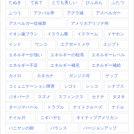
たぬき
てあて
とても美しい
ひふみん
ふたつ
ふつう
アクバル帝
アグラ城
アスペルガー
アスペルガー症候群
アメリカアリゾナ州
イオン歯ブラシ
イスラム教
イスラーム
イヤホン
インド
ウンコ
エアポートメサ
エジプト
エネルギーが強い
エネルギーの枯渇
エネルギーレベル
エネルギー不足
エネルギー補充
エネルギー補給
カイロ
カタカナ
ガンジス河
ゲップ
コミュニケーション障害
シゴト
シッコ
シナプス
ジオパーク
スズメ
スフィンクス
セドナ
タヌキ
タージマハール
トラブル
ナイトクルーズ
ナイル
ナイル川
ニギハヤヒ
ネイティブアメリカン
バニヤンの樹
バランス
バージョンアップ