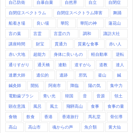
自己防衛
自暴自棄
自然界
自立
自閉症
自閉症スペクトラム
自閉症スペクトラム障害
舞踊
船着き場
良い場
華陀
華陀の神
蓮花山
言の葉
言霊
言霊の力
調和
諏訪大社
講座時間
財宝
貫通力
質素な食事
赤い人
赤い大地
超能力
身体に良いもの
軽自動車
逆転
通りすがり
通天橋
連動
道すがら
道教
達人
達磨大師
遺伝的
遺跡
邪気
釜山
鍼
鍼灸師
開拓
阿南市
降臨
陽の気
集中力
電動歯ブラシ
青い光
韓国
音
音源
領土
顕在意識
風呂
風土
飛騨高山
食事
食事の量
食物
飲食
香港
香港旅行
馬礼堂
骨伝導
高山
高山市
魂からの声
魚介類
黄大仙