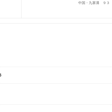
中国・九寨溝 ９３
６