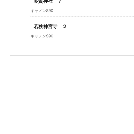
多賀神社 ７
キャノンS90
若狭神宮寺 ２
キャノンS90