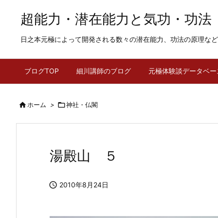
超能力・潜在能力と気功・功法
日之本元極によって開発される数々の潜在能力、功法の原理など
ブログTOP
細川講師のブログ
元極体験談データベー

ホーム
>

神社・仏閣
湯殿山 ５

2010年8月24日