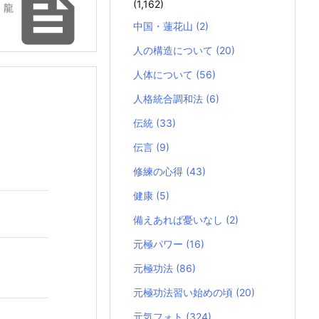

(1,162)
 龍
中国・蓮花山
(2)
人の構造について
(20)
人体について
(56)
人格統合調和法
(6)
伝統
(33)
伝言
(9)
修練の心得
(43)
健康
(5)
備えあれば憂いなし
(2)
元極パワー
(16)
元極功法
(86)
元極功法習い始めの頃
(20)
元気フォト
(324)