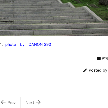
す。
photo by CANON S90

神

Posted b


Prev
Next