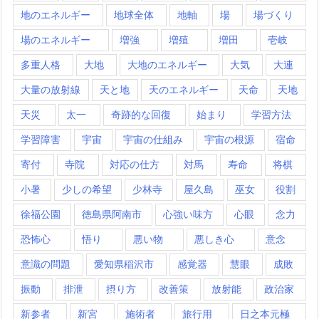
地のエネルギー
地球全体
地軸
場
場づくり
場のエネルギー
増強
増殖
増田
壱岐
多重人格
大地
大地のエネルギー
大気
大連
大量の放射線
天と地
天のエネルギー
天命
天地
天災
太一
奇跡的な回復
始まり
学習方法
学習障害
宇宙
宇宙の仕組み
宇宙の根源
宿命
寄付
寺院
対応の仕方
対馬
寿命
将棋
小暑
少しの希望
少林寺
屋久島
巫女
役割
徐福公園
徳島県阿南市
心強い味方
心眼
念力
恐怖心
悟り
悪い物
悪しき心
意念
意識の問題
愛知県稲沢市
感覚器
慧眼
成敗
振動
排泄
摂り方
改善策
放射能
政治家
新参者
新宮
施術者
旅行用
日之本元極