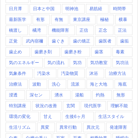
日月潭
日本と中国
明神池
易筋経
時間帯
最新医学
有形
有無
東京講座
極秘
横暴
橋渡し
橘湾
機能障害
正信
正念
正法
正覚
武内宿禰
歯ぐき
歯の矯正
歯医者
歯垢
歯止め
歯磨き剤
歯磨き粉
歯茎
毒素
気のエネルギー
気の流れ
気功
気功教室
気功法
気象条件
汚染水
汚染物質
沐浴
治療方法
治療法
波動
洗心
流派
海と大地
海底
浸透
深セン
湧水
湯船
灼熱
無形
特別講座
状況の改善
玄関
現代医学
理解不能
環境の変化
甘え
生後6ヶ月
生活スタイル
生活リズム
異変
異常行動
異次元
発達障害
白寿
白檀の香り
百家
百寿
相乗効果
睡眠中