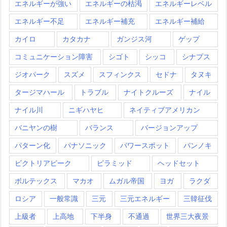
エネルギーが強い
エネルギーの枯渇
エネルギーレベル
エネルギー不足
エネルギー補充
エネルギー補給
カイロ
カタカナ
ガンジス河
ゲップ
コミュニケーション障害
シゴト
シッコ
シナプス
ジオパーク
スズメ
スフィンクス
セドナ
タヌキ
タージマハール
トラブル
ナイトクルーズ
ナイル
ナイル川
ニギハヤヒ
ネイティブアメリカン
バニヤンの樹
バランス
バージョンアップ
パターン化
パナソニック
パワースポット
パンノキ
ビクトリアピーク
ピラミッド
ヘッドセット
ボルテックス
マカオ
ムガル帝国
ヨガ
ラクダ
ロシア
一般常識
三元
三元エネルギー
三韓征伐
上級者
上高地
下半身
不通過
世界三大夜景