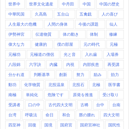
世界中
世界文化遺産
中丹田
中国
中国の歴史
中華民国
久高島
五台山
五禽戯
人の喜び
人生最大の危機
人間の身体
今後の課題
仙人
伊勢神宮
伝達物質
体の動き
体制
修練
偉大な力
健康的
僕の部屋
元の時代
元極
元極功
元極道の僧侶
光と音
入れ歯
入場券
八段錦
六字訣
内臓
内視
内部疾患
再受講
分かれ道
判断基準
創新
努力
励み
効力
動功
化学物質
北投温泉
北投石
北極
医学書
南極
単純化
危険です
原発を推進
受け取り
受講者
口の中
古代四大文明
古稀
台中
台南
台湾
呼吸法
命日
和合
唇の腫れ
四大文明
四至神
回復
国境
国府宮
国府宮神社
国民性