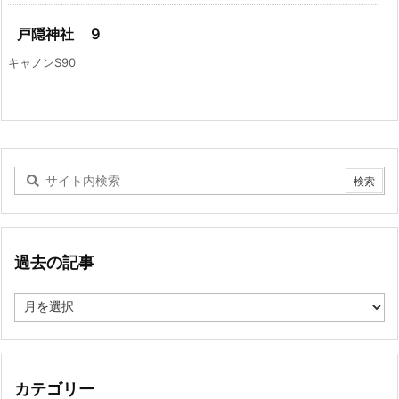
戸隠神社 ９
キャノンS90
過去の記事
過
去
の
記
事
カテゴリー