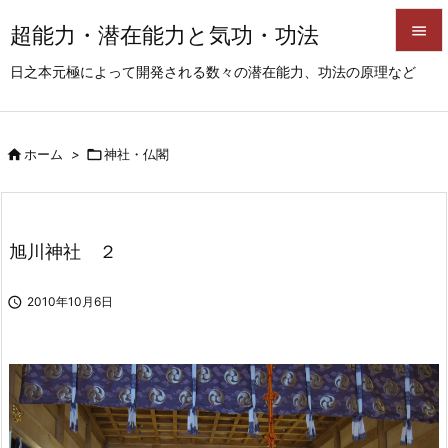
超能力・潜在能力と気功・功法


日之本元極によって開発される数々の潜在能力、功法の原理など
メニュ

サイド

ホーム
>

神社・仏閣

前へ

次へ
旭川神社 ２

検索

2010年10月6日