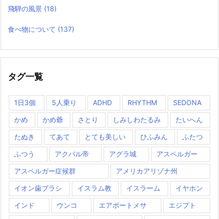
飛騨の風景
(18)
食べ物について
(137)
タグ一覧
1日3個
5人乗り
ADHD
RHYTHM
SEDONA
かめ
かめ爺
さとり
しみしわたるみ
たいへん
たぬき
てあて
とても美しい
ひふみん
ふたつ
ふつう
アクバル帝
アグラ城
アスペルガー
アスペルガー症候群
アメリカアリゾナ州
イオン歯ブラシ
イスラム教
イスラーム
イヤホン
インド
ウンコ
エアポートメサ
エジプト