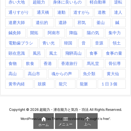
赤い大地
超能力
身体に良いもの
軽自動車
逆転
通りすがり
通天橋
連動
道すがら
道教
達人
達磨大師
遺伝的
遺跡
邪気
釜山
鍼
鍼灸師
開拓
阿南市
降臨
陽の気
集中力
電動歯ブラシ
青い光
韓国
音
音源
領土
顕在意識
風呂
風土
飛騨高山
食事
食事の量
食物
飲食
香港
香港旅行
馬礼堂
骨伝導
高山
高山市
魂からの声
魚介類
黄大仙
黄帝内経
鼓膜
龍穴
龍脈
１日３個
Copyright ©
2026
超能力・潜在能力と気功・功法
All Rights Reserved.



WordPress Luxeritas Theme is provided by "
Thought is free
".
メニュー
上へ
ホーム