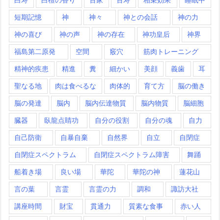
短期記憶
神
神々
神との会話
神の力
神の喜び
神の声
神の存在
神功皇后
神界
福島第二原発
空間
竅穴
筋肉トレーニング
精神的疾患
精進
糞
細かい
美顔
義歯
耳
聖なる地
肉は食べるな
肉体的
育て方
脳の働き
脳の発達
脳内
脳内伝達物質
脳内物質
脳細胞
臓器
臥龍点睛功
自分の役割
自分の魂
自力
自己防衛
自暴自棄
自然界
自立
自閉症
自閉症スペクトラム
自閉症スペクトラム障害
舞踊
船着き場
良い場
華陀
華陀の神
蓮花山
言の葉
言霊
言霊の力
調和
諏訪大社
講座時間
財宝
貫通力
質素な食事
赤い人