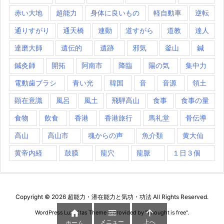
赤い大地
超能力
身体に良いもの
軽自動車
逆転
通りすがり
通天橋
連動
道すがら
道教
達人
達磨大師
遺伝的
遺跡
邪気
釜山
鍼
鍼灸師
開拓
阿南市
降臨
陽の気
集中力
電動歯ブラシ
青い光
韓国
音
音源
領土
顕在意識
風呂
風土
飛騨高山
食事
食事の量
食物
飲食
香港
香港旅行
馬礼堂
骨伝導
高山
高山市
魂からの声
魚介類
黄大仙
黄帝内経
鼓膜
龍穴
龍脈
１日３個
Copyright ©
2026
超能力・潜在能力と気功・功法
All Rights Reserved.



WordPress Luxeritas Theme is provided by "
Thought is free
".
メニュー
上へ
ホーム