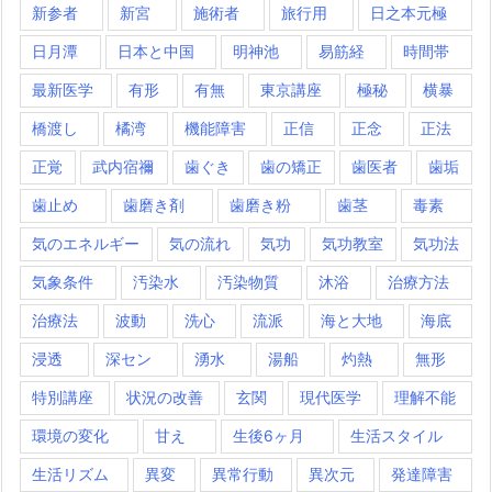
新参者
新宮
施術者
旅行用
日之本元極
日月潭
日本と中国
明神池
易筋経
時間帯
最新医学
有形
有無
東京講座
極秘
横暴
橋渡し
橘湾
機能障害
正信
正念
正法
正覚
武内宿禰
歯ぐき
歯の矯正
歯医者
歯垢
歯止め
歯磨き剤
歯磨き粉
歯茎
毒素
気のエネルギー
気の流れ
気功
気功教室
気功法
気象条件
汚染水
汚染物質
沐浴
治療方法
治療法
波動
洗心
流派
海と大地
海底
浸透
深セン
湧水
湯船
灼熱
無形
特別講座
状況の改善
玄関
現代医学
理解不能
環境の変化
甘え
生後6ヶ月
生活スタイル
生活リズム
異変
異常行動
異次元
発達障害