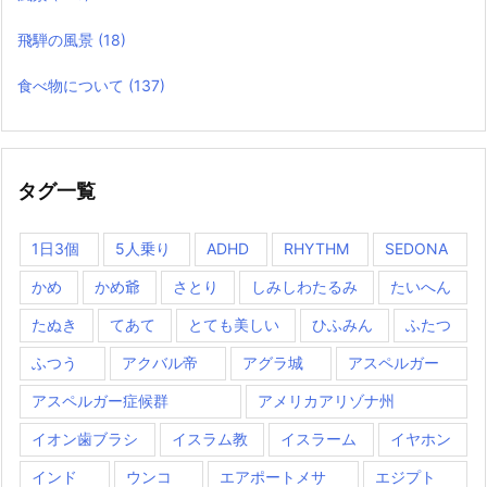
飛騨の風景
(18)
食べ物について
(137)
タグ一覧
1日3個
5人乗り
ADHD
RHYTHM
SEDONA
かめ
かめ爺
さとり
しみしわたるみ
たいへん
たぬき
てあて
とても美しい
ひふみん
ふたつ
ふつう
アクバル帝
アグラ城
アスペルガー
アスペルガー症候群
アメリカアリゾナ州
イオン歯ブラシ
イスラム教
イスラーム
イヤホン
インド
ウンコ
エアポートメサ
エジプト