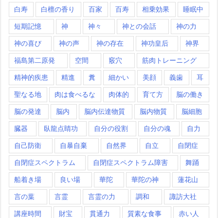
白寿
白檀の香り
百家
百寿
相乗効果
睡眠中
短期記憶
神
神々
神との会話
神の力
神の喜び
神の声
神の存在
神功皇后
神界
福島第二原発
空間
竅穴
筋肉トレーニング
精神的疾患
精進
糞
細かい
美顔
義歯
耳
聖なる地
肉は食べるな
肉体的
育て方
脳の働き
脳の発達
脳内
脳内伝達物質
脳内物質
脳細胞
臓器
臥龍点睛功
自分の役割
自分の魂
自力
自己防衛
自暴自棄
自然界
自立
自閉症
自閉症スペクトラム
自閉症スペクトラム障害
舞踊
船着き場
良い場
華陀
華陀の神
蓮花山
言の葉
言霊
言霊の力
調和
諏訪大社
講座時間
財宝
貫通力
質素な食事
赤い人