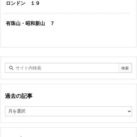
ロンドン １９
有珠山・昭和新山 ７
過去の記事
過
去
の
記
事