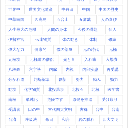
世界中
世界文化遺産
中丹田
中国
中国の歴史
中華民国
久高島
五台山
五禽戯
人の喜び
人生最大の危機
人間の身体
今後の課題
仙人
伊勢神宮
伝達物質
体の動き
体制
修練
偉大な力
健康的
僕の部屋
元の時代
元極
元極功
元極道の僧侶
光と音
入れ歯
入場券
八段錦
六字訣
内臓
内視
内部疾患
再受講
分かれ道
判断基準
創新
努力
励み
効力
動功
化学物質
北投温泉
北投石
北極
医学書
南極
単純化
危険です
原発を推進
受け取り
受講者
口の中
古代四大文明
古稀
台中
台南
台湾
呼吸法
命日
和合
唇の腫れ
四大文明