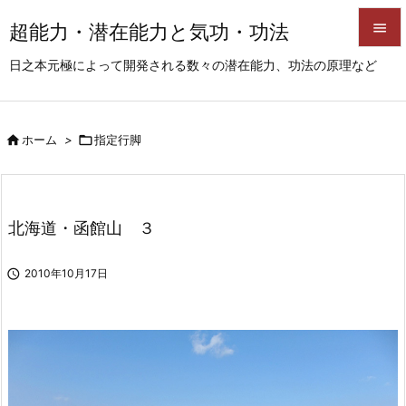
超能力・潜在能力と気功・功法


日之本元極によって開発される数々の潜在能力、功法の原理など
メニュ

サイド

ホーム
>

指定行脚

前へ

次へ
北海道・函館山 ３

検索

2010年10月17日