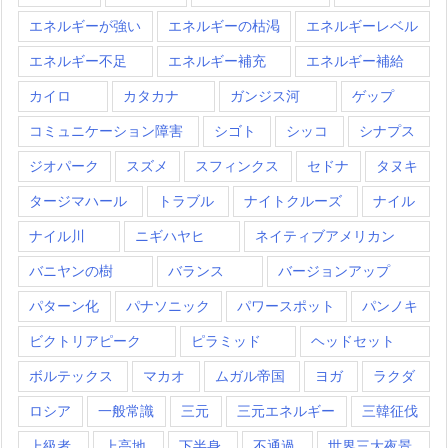
エネルギーが強い
エネルギーの枯渇
エネルギーレベル
エネルギー不足
エネルギー補充
エネルギー補給
カイロ
カタカナ
ガンジス河
ゲップ
コミュニケーション障害
シゴト
シッコ
シナプス
ジオパーク
スズメ
スフィンクス
セドナ
タヌキ
タージマハール
トラブル
ナイトクルーズ
ナイル
ナイル川
ニギハヤヒ
ネイティブアメリカン
バニヤンの樹
バランス
バージョンアップ
パターン化
パナソニック
パワースポット
パンノキ
ビクトリアピーク
ピラミッド
ヘッドセット
ボルテックス
マカオ
ムガル帝国
ヨガ
ラクダ
ロシア
一般常識
三元
三元エネルギー
三韓征伐
上級者
上高地
下半身
不通過
世界三大夜景