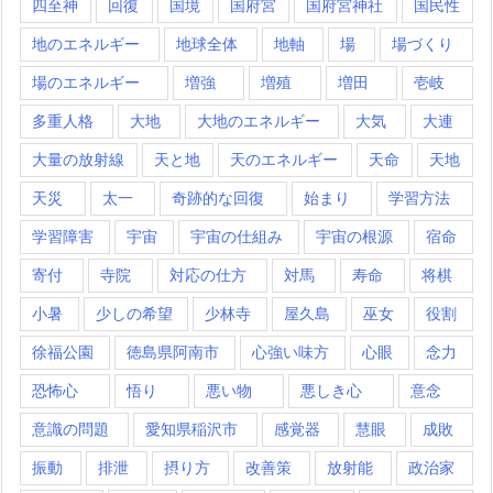
四至神
回復
国境
国府宮
国府宮神社
国民性
地のエネルギー
地球全体
地軸
場
場づくり
場のエネルギー
増強
増殖
増田
壱岐
多重人格
大地
大地のエネルギー
大気
大連
大量の放射線
天と地
天のエネルギー
天命
天地
天災
太一
奇跡的な回復
始まり
学習方法
学習障害
宇宙
宇宙の仕組み
宇宙の根源
宿命
寄付
寺院
対応の仕方
対馬
寿命
将棋
小暑
少しの希望
少林寺
屋久島
巫女
役割
徐福公園
徳島県阿南市
心強い味方
心眼
念力
恐怖心
悟り
悪い物
悪しき心
意念
意識の問題
愛知県稲沢市
感覚器
慧眼
成敗
振動
排泄
摂り方
改善策
放射能
政治家