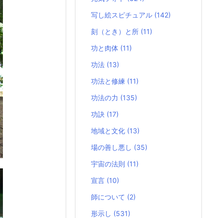
写し絵スピチュアル
(142)
刻（とき）と所
(11)
功と肉体
(11)
功法
(13)
功法と修練
(11)
功法の力
(135)
功訣
(17)
地域と文化
(13)
場の善し悪し
(35)
宇宙の法則
(11)
宣言
(10)
師について
(2)
形示し
(531)