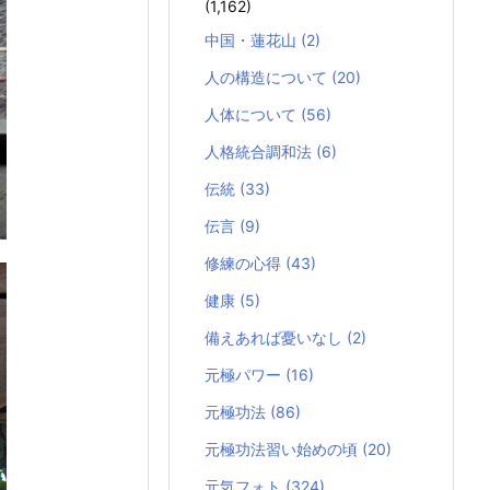
(1,162)
中国・蓮花山
(2)
人の構造について
(20)
人体について
(56)
人格統合調和法
(6)
伝統
(33)
伝言
(9)
修練の心得
(43)
健康
(5)
備えあれば憂いなし
(2)
元極パワー
(16)
元極功法
(86)
元極功法習い始めの頃
(20)
元気フォト
(324)