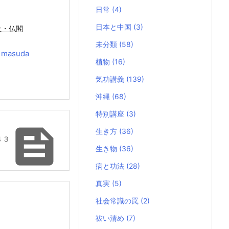
日常
(4)
日本と中国
(3)
社・仏閣
未分類
(58)
y
masuda
植物
(16)
気功講義
(139)
沖縄
(68)
特別講座
(3)

生き方
(36)
４３
生き物
(36)
病と功法
(28)
真実
(5)
社会常識の罠
(2)
祓い清め
(7)