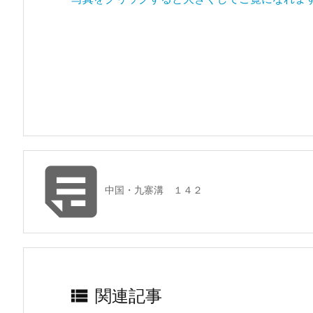

中国・九寨溝 １４２

関連記事