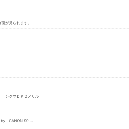
全面が見られます。
。
。 シグマＤＰ２メリル
ANON S9 ...