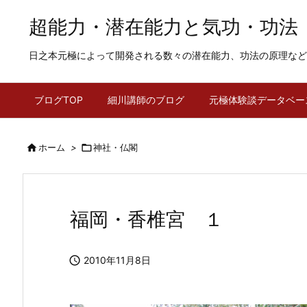
超能力・潜在能力と気功・功法
日之本元極によって開発される数々の潜在能力、功法の原理など
ブログTOP
細川講師のブログ
元極体験談データベー

ホーム
>

神社・仏閣
福岡・香椎宮 １

2010年11月8日