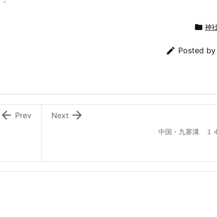

神

Posted b


Prev
Next
中国・九寨溝 １