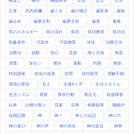
橋渡し
橘湾
機能障害
正信
正念
正法
正覚
武内宿禰
歯ぐき
歯の矯正
歯医者
歯垢
歯止め
歯磨き剤
歯磨き粉
歯茎
毒素
気のエネルギー
気の流れ
気功
気功教室
気功法
気象条件
汚染水
汚染物質
沐浴
治療方法
治療法
波動
洗心
流派
海と大地
海底
浸透
深セン
湧水
湯船
灼熱
無形
特別講座
状況の改善
玄関
現代医学
理解不能
環境の変化
甘え
生後6ヶ月
生活スタイル
生活リズム
異変
異常行動
異次元
発達障害
白寿
白檀の香り
百家
百寿
相乗効果
睡眠中
短期記憶
神
神々
神との会話
神の力
神の喜び
神の声
神の存在
神功皇后
神界