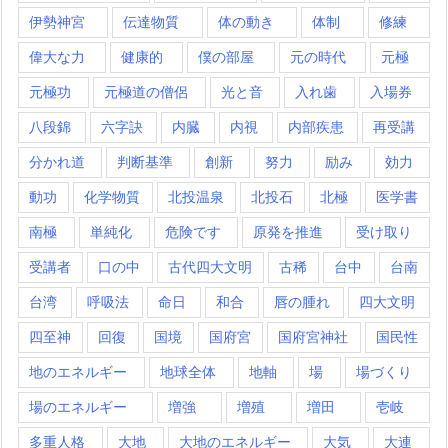
伊勢神宮
伝達物質
体の動き
体制
修練
偉大な力
健康的
僕の部屋
元の時代
元極
元極功
元極道の僧侶
光と音
入れ歯
入場券
八段錦
六字訣
内臓
内視
内部疾患
再受講
分かれ道
判断基準
創新
努力
励み
効力
動功
化学物質
北投温泉
北投石
北極
医学書
南極
単純化
危険です
原発を推進
受け取り
受講者
口の中
古代四大文明
古稀
台中
台南
台湾
呼吸法
命日
和合
唇の腫れ
四大文明
四至神
回復
国境
国府宮
国府宮神社
国民性
地のエネルギー
地球全体
地軸
場
場づくり
場のエネルギー
増強
増殖
増田
壱岐
多重人格
大地
大地のエネルギー
大気
大連