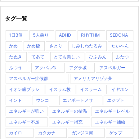
タグ一覧
1日3個
5人乗り
ADHD
RHYTHM
SEDONA
かめ
かめ爺
さとり
しみしわたるみ
たいへん
たぬき
てあて
とても美しい
ひふみん
ふたつ
ふつう
アクバル帝
アグラ城
アスペルガー
アスペルガー症候群
アメリカアリゾナ州
イオン歯ブラシ
イスラム教
イスラーム
イヤホン
インド
ウンコ
エアポートメサ
エジプト
エネルギーが強い
エネルギーの枯渇
エネルギーレベル
エネルギー不足
エネルギー補充
エネルギー補給
カイロ
カタカナ
ガンジス河
ゲップ