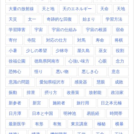
大量の放射線
天と地
天のエネルギー
天命
天地
天災
太一
奇跡的な回復
始まり
学習方法
学習障害
宇宙
宇宙の仕組み
宇宙の根源
宿命
寄付
寺院
対応の仕方
対馬
寿命
将棋
小暑
少しの希望
少林寺
屋久島
巫女
役割
徐福公園
徳島県阿南市
心強い味方
心眼
念力
恐怖心
悟り
悪い物
悪しき心
意念
意識の問題
愛知県稲沢市
感覚器
慧眼
成敗
振動
排泄
摂り方
改善策
放射能
政治家
新参者
新宮
施術者
旅行用
日之本元極
日月潭
日本と中国
明神池
易筋経
時間帯
最新医学
有形
有無
東京講座
極秘
横暴