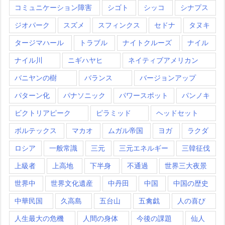
コミュニケーション障害
シゴト
シッコ
シナプス
ジオパーク
スズメ
スフィンクス
セドナ
タヌキ
タージマハール
トラブル
ナイトクルーズ
ナイル
ナイル川
ニギハヤヒ
ネイティブアメリカン
バニヤンの樹
バランス
バージョンアップ
パターン化
パナソニック
パワースポット
パンノキ
ビクトリアピーク
ピラミッド
ヘッドセット
ボルテックス
マカオ
ムガル帝国
ヨガ
ラクダ
ロシア
一般常識
三元
三元エネルギー
三韓征伐
上級者
上高地
下半身
不通過
世界三大夜景
世界中
世界文化遺産
中丹田
中国
中国の歴史
中華民国
久高島
五台山
五禽戯
人の喜び
人生最大の危機
人間の身体
今後の課題
仙人