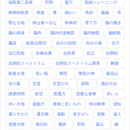
福島第二原発
空間
竅穴
筋肉トレーニング
精神的疾患
精進
糞
細かい
美顔
義歯
耳
聖なる地
肉は食べるな
肉体的
育て方
脳の働き
脳の発達
脳内
脳内伝達物質
脳内物質
脳細胞
臓器
臥龍点睛功
自分の役割
自分の魂
自力
自己防衛
自暴自棄
自然界
自立
自閉症
自閉症スペクトラム
自閉症スペクトラム障害
舞踊
船着き場
良い場
華陀
華陀の神
蓮花山
言の葉
言霊
言霊の力
調和
諏訪大社
講座時間
財宝
貫通力
質素な食事
赤い人
赤い大地
超能力
身体に良いもの
軽自動車
逆転
通りすがり
通天橋
連動
道すがら
道教
達人
達磨大師
遺伝的
遺跡
邪気
釜山
鍼