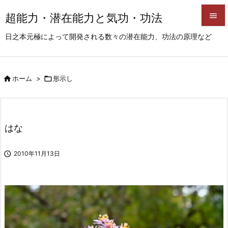
超能力・潜在能力と気功・功法


日之本元極によって開発される数々の潜在能力、功法の原理など
メニュ

サイド

ホーム
>

形示し

前へ

次へ
はな

検索

2010年11月13日