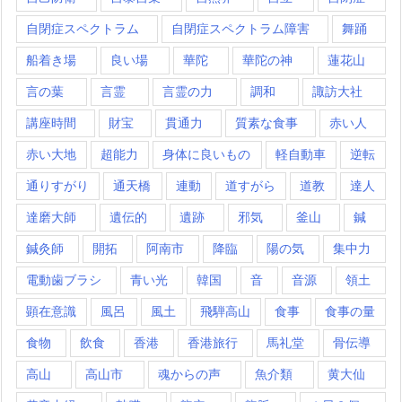
自閉症スペクトラム
自閉症スペクトラム障害
舞踊
船着き場
良い場
華陀
華陀の神
蓮花山
言の葉
言霊
言霊の力
調和
諏訪大社
講座時間
財宝
貫通力
質素な食事
赤い人
赤い大地
超能力
身体に良いもの
軽自動車
逆転
通りすがり
通天橋
連動
道すがら
道教
達人
達磨大師
遺伝的
遺跡
邪気
釜山
鍼
鍼灸師
開拓
阿南市
降臨
陽の気
集中力
電動歯ブラシ
青い光
韓国
音
音源
領土
顕在意識
風呂
風土
飛騨高山
食事
食事の量
食物
飲食
香港
香港旅行
馬礼堂
骨伝導
高山
高山市
魂からの声
魚介類
黄大仙