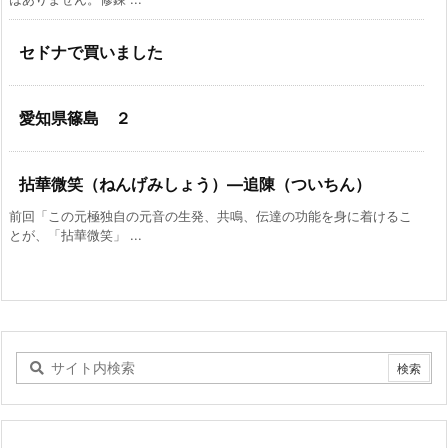
セドナで買いました
愛知県篠島 ２
拈華微笑（ねんげみしょう）―追陳（ついちん）
前回「この元極独自の元音の生発、共鳴、伝達の功能を身に着けるこ
とが、「拈華微笑」 ...