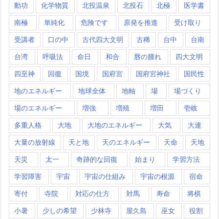
動功
化学物質
北投温泉
北投石
北極
医学書
南極
単純化
危険です
原発を推進
受け取り
受講者
口の中
古代四大文明
古稀
台中
台南
台湾
呼吸法
命日
和合
唇の腫れ
四大文明
四至神
回復
国境
国府宮
国府宮神社
国民性
地のエネルギー
地球全体
地軸
場
場づくり
場のエネルギー
増強
増殖
増田
壱岐
多重人格
大地
大地のエネルギー
大気
大連
大量の放射線
天と地
天のエネルギー
天命
天地
天災
太一
奇跡的な回復
始まり
学習方法
学習障害
宇宙
宇宙の仕組み
宇宙の根源
宿命
寄付
寺院
対応の仕方
対馬
寿命
将棋
小暑
少しの希望
少林寺
屋久島
巫女
役割