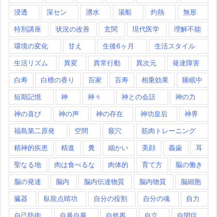
浸透
深セン
湧水
湯船
灼熱
無形
特別講座
状況の改善
玄関
現代医学
理解不能
環境の変化
甘え
生後6ヶ月
生活スタイル
生活リズム
異変
異常行動
異次元
発達障害
白寿
白檀の香り
百家
百寿
相乗効果
睡眠中
短期記憶
神
神々
神との会話
神の力
神の喜び
神の声
神の存在
神功皇后
神界
福島第二原発
空間
竅穴
筋肉トレーニング
精神的疾患
精進
糞
細かい
美顔
義歯
耳
聖なる地
肉は食べるな
肉体的
育て方
脳の働き
脳の発達
脳内
脳内伝達物質
脳内物質
脳細胞
臓器
臥龍点睛功
自分の役割
自分の魂
自力
自己防衛
自暴自棄
自然界
自立
自閉症