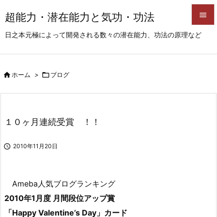
超能力・潜在能力と気功・功法


日之本元極によって開発される数々の潜在能力、功法の原理など
メニュ

サイド

ホーム
>

ブログ

前へ

次へ
１０ヶ月連続受賞 ！！

検索

2010年11月20日
Ameba人気ブログランキング
2010年1月度 月間段位アップ賞
「Happy Valentine’s Day」カード