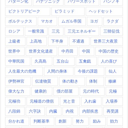
パターン化
パナソニック
パワースポット
パンノキ
ビクトリアピーク
ピラミッド
ヘッドセット
ボルテックス
マカオ
ムガル帝国
ヨガ
ラクダ
ロシア
一般常識
三元
三元エネルギー
三韓征伐
上級者
上高地
下半身
不通過
世界三大夜景
世界中
世界文化遺産
中丹田
中国
中国の歴史
中華民国
久高島
五台山
五禽戯
人の喜び
人生最大の危機
人間の身体
今後の課題
仙人
伊勢神宮
伝達物質
体の動き
体制
修練
偉大な力
健康的
僕の部屋
元の時代
元極
元極功
元極道の僧侶
光と音
入れ歯
入場券
八段錦
六字訣
内臓
内視
内部疾患
再受講
分かれ道
判断基準
創新
努力
励み
効力