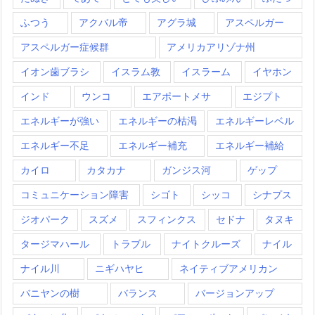
ふつう
アクバル帝
アグラ城
アスペルガー
アスペルガー症候群
アメリカアリゾナ州
イオン歯ブラシ
イスラム教
イスラーム
イヤホン
インド
ウンコ
エアポートメサ
エジプト
エネルギーが強い
エネルギーの枯渇
エネルギーレベル
エネルギー不足
エネルギー補充
エネルギー補給
カイロ
カタカナ
ガンジス河
ゲップ
コミュニケーション障害
シゴト
シッコ
シナプス
ジオパーク
スズメ
スフィンクス
セドナ
タヌキ
タージマハール
トラブル
ナイトクルーズ
ナイル
ナイル川
ニギハヤヒ
ネイティブアメリカン
バニヤンの樹
バランス
バージョンアップ