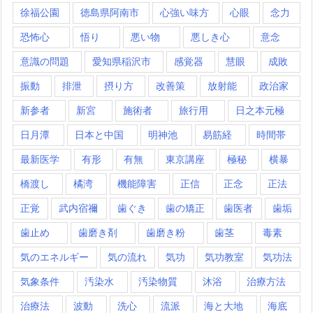
徐福公園
徳島県阿南市
心強い味方
心眼
念力
恐怖心
悟り
悪い物
悪しき心
意念
意識の問題
愛知県稲沢市
感覚器
慧眼
成敗
振動
排泄
摂り方
改善策
放射能
政治家
新参者
新宮
施術者
旅行用
日之本元極
日月潭
日本と中国
明神池
易筋経
時間帯
最新医学
有形
有無
東京講座
極秘
横暴
橋渡し
橘湾
機能障害
正信
正念
正法
正覚
武内宿禰
歯ぐき
歯の矯正
歯医者
歯垢
歯止め
歯磨き剤
歯磨き粉
歯茎
毒素
気のエネルギー
気の流れ
気功
気功教室
気功法
気象条件
汚染水
汚染物質
沐浴
治療方法
治療法
波動
洗心
流派
海と大地
海底