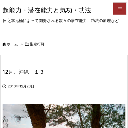
超能力・潜在能力と気功・功法


日之本元極によって開発される数々の潜在能力、功法の原理など
メニュ

サイド

ホーム
>

指定行脚

前へ

次へ
12月、沖縄 １３

検索

2010年12月23日