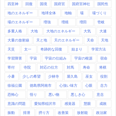
四至神
回復
国境
国府宮
国府宮神社
国民性
地のエネルギー
地球全体
地軸
場
場づくり
場のエネルギー
増強
増殖
増田
壱岐
多重人格
大地
大地のエネルギー
大気
大連
大量の放射線
天と地
天のエネルギー
天命
天地
天災
太一
奇跡的な回復
始まり
学習方法
学習障害
宇宙
宇宙の仕組み
宇宙の根源
宿命
寄付
寺院
対応の仕方
対馬
寿命
将棋
小暑
少しの希望
少林寺
屋久島
巫女
役割
徐福公園
徳島県阿南市
心強い味方
心眼
念力
恐怖心
悟り
悪い物
悪しき心
意念
意識の問題
愛知県稲沢市
感覚器
慧眼
成敗
振動
排泄
摂り方
改善策
放射能
政治家