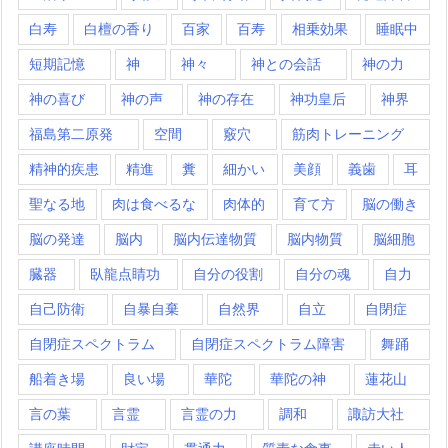
白寿
白檀の香り
百家
百寿
相乗効果
睡眠中
短期記憶
神
神々
神との会話
神の力
神の喜び
神の声
神の存在
神功皇后
神界
福島第二原発
空間
竅穴
筋肉トレーニング
精神的疾患
精進
糞
細かい
美顔
義歯
耳
聖なる地
肉は食べるな
肉体的
育て方
脳の働き
脳の発達
脳内
脳内伝達物質
脳内物質
脳細胞
臓器
臥龍点睛功
自分の役割
自分の魂
自力
自己防衛
自暴自棄
自然界
自立
自閉症
自閉症スペクトラム
自閉症スペクトラム障害
舞踊
船着き場
良い場
華陀
華陀の神
蓮花山
言の葉
言霊
言霊の力
調和
諏訪大社