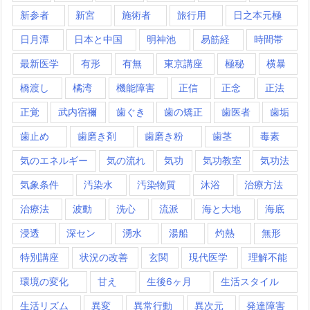
新参者
新宮
施術者
旅行用
日之本元極
日月潭
日本と中国
明神池
易筋経
時間帯
最新医学
有形
有無
東京講座
極秘
横暴
橋渡し
橘湾
機能障害
正信
正念
正法
正覚
武内宿禰
歯ぐき
歯の矯正
歯医者
歯垢
歯止め
歯磨き剤
歯磨き粉
歯茎
毒素
気のエネルギー
気の流れ
気功
気功教室
気功法
気象条件
汚染水
汚染物質
沐浴
治療方法
治療法
波動
洗心
流派
海と大地
海底
浸透
深セン
湧水
湯船
灼熱
無形
特別講座
状況の改善
玄関
現代医学
理解不能
環境の変化
甘え
生後6ヶ月
生活スタイル
生活リズム
異変
異常行動
異次元
発達障害