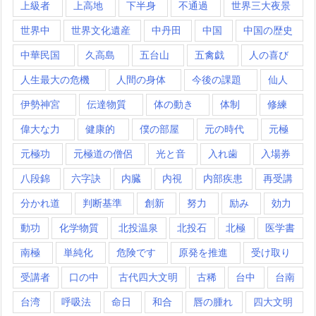
上級者
上高地
下半身
不通過
世界三大夜景
世界中
世界文化遺産
中丹田
中国
中国の歴史
中華民国
久高島
五台山
五禽戯
人の喜び
人生最大の危機
人間の身体
今後の課題
仙人
伊勢神宮
伝達物質
体の動き
体制
修練
偉大な力
健康的
僕の部屋
元の時代
元極
元極功
元極道の僧侶
光と音
入れ歯
入場券
八段錦
六字訣
内臓
内視
内部疾患
再受講
分かれ道
判断基準
創新
努力
励み
効力
動功
化学物質
北投温泉
北投石
北極
医学書
南極
単純化
危険です
原発を推進
受け取り
受講者
口の中
古代四大文明
古稀
台中
台南
台湾
呼吸法
命日
和合
唇の腫れ
四大文明