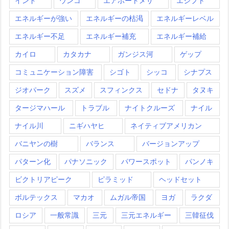
インド
ウンコ
エアポートメサ
エジプト
エネルギーが強い
エネルギーの枯渇
エネルギーレベル
エネルギー不足
エネルギー補充
エネルギー補給
カイロ
カタカナ
ガンジス河
ゲップ
コミュニケーション障害
シゴト
シッコ
シナプス
ジオパーク
スズメ
スフィンクス
セドナ
タヌキ
タージマハール
トラブル
ナイトクルーズ
ナイル
ナイル川
ニギハヤヒ
ネイティブアメリカン
バニヤンの樹
バランス
バージョンアップ
パターン化
パナソニック
パワースポット
パンノキ
ビクトリアピーク
ピラミッド
ヘッドセット
ボルテックス
マカオ
ムガル帝国
ヨガ
ラクダ
ロシア
一般常識
三元
三元エネルギー
三韓征伐