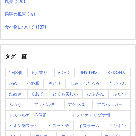
風景
(220)
飛騨の風景
(18)
食べ物について
(137)
タグ一覧
1日3個
5人乗り
ADHD
RHYTHM
SEDONA
かめ
かめ爺
さとり
しみしわたるみ
たいへん
たぬき
てあて
とても美しい
ひふみん
ふたつ
ふつう
アクバル帝
アグラ城
アスペルガー
アスペルガー症候群
アメリカアリゾナ州
イオン歯ブラシ
イスラム教
イスラーム
イヤホン