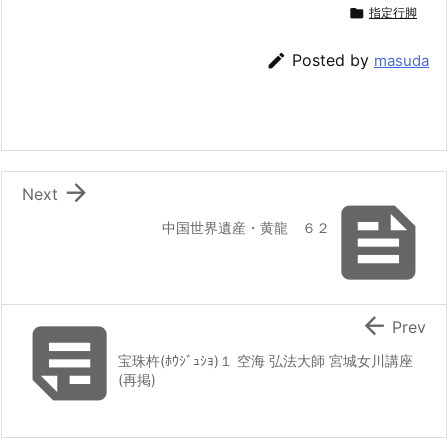

指定行脚

Posted by
masuda

Next

中国世界遺産・黄龍 ６２


Prev
宝珠杵(ﾎｳｼﾞｭｼｮ)１ 空海 弘法大師 宮城女川講座
(再掲)