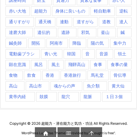
講座時間
財宝
貫通力
質素な食事
赤い人
赤い大地
超能力
身体に良いもの
軽自動車
逆転
通りすがり
通天橋
連動
道すがら
道教
達人
達磨大師
遺伝的
遺跡
邪気
釜山
鍼
鍼灸師
開拓
阿南市
降臨
陽の気
集中力
電動歯ブラシ
青い光
韓国
音
音源
領土
顕在意識
風呂
風土
飛騨高山
食事
食事の量
食物
飲食
香港
香港旅行
馬礼堂
骨伝導
高山
高山市
魂からの声
魚介類
黄大仙
黄帝内経
鼓膜
龍穴
龍脈
１日３個
Copyright ©
2026
超能力・潜在能力と気功・功法
All Rights Reserved.



WordPress Luxeritas Theme is provided by "
Thought is free
".