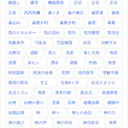
橋渡し
橘湾
機能障害
正信
正念
正法
正覚
武内宿禰
歯ぐき
歯の矯正
歯医者
歯垢
歯止め
歯磨き剤
歯磨き粉
歯茎
毒素
気のエネルギー
気の流れ
気功
気功教室
気功法
気象条件
汚染水
汚染物質
沐浴
治療方法
治療法
波動
洗心
流派
海と大地
海底
浸透
深セン
湧水
湯船
灼熱
無形
特別講座
状況の改善
玄関
現代医学
理解不能
環境の変化
甘え
生後6ヶ月
生活スタイル
生活リズム
異変
異常行動
異次元
発達障害
白寿
白檀の香り
百家
百寿
相乗効果
睡眠中
短期記憶
神
神々
神との会話
神の力
神の喜び
神の声
神の存在
神功皇后
神界