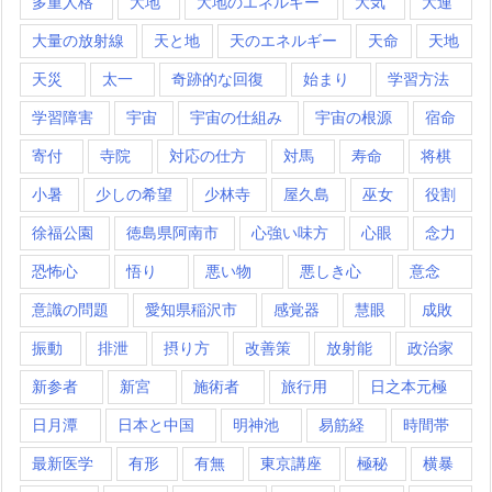
多重人格
大地
大地のエネルギー
大気
大連
大量の放射線
天と地
天のエネルギー
天命
天地
天災
太一
奇跡的な回復
始まり
学習方法
学習障害
宇宙
宇宙の仕組み
宇宙の根源
宿命
寄付
寺院
対応の仕方
対馬
寿命
将棋
小暑
少しの希望
少林寺
屋久島
巫女
役割
徐福公園
徳島県阿南市
心強い味方
心眼
念力
恐怖心
悟り
悪い物
悪しき心
意念
意識の問題
愛知県稲沢市
感覚器
慧眼
成敗
振動
排泄
摂り方
改善策
放射能
政治家
新参者
新宮
施術者
旅行用
日之本元極
日月潭
日本と中国
明神池
易筋経
時間帯
最新医学
有形
有無
東京講座
極秘
横暴