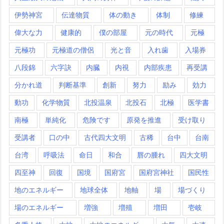
伊勢神宮
伝達物質
体の動き
体制
修練
偉大な力
健康的
僕の部屋
元の時代
元極
元極功
元極道の僧侶
光と音
入れ歯
入場券
八段錦
六字訣
内臓
内視
内部疾患
再受講
分かれ道
判断基準
創新
努力
励み
効力
動功
化学物質
北投温泉
北投石
北極
医学書
南極
単純化
危険です
原発を推進
受け取り
受講者
口の中
古代四大文明
古稀
台中
台南
台湾
呼吸法
命日
和合
唇の腫れ
四大文明
四至神
回復
国境
国府宮
国府宮神社
国民性
地のエネルギー
地球全体
地軸
場
場づくり
場のエネルギー
増強
増殖
増田
壱岐