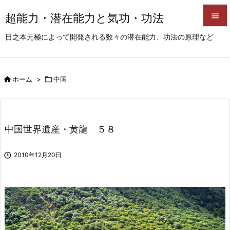
超能力・潜在能力と気功・功法


日之本元極によって開発される数々の潜在能力、功法の原理など
メニュ

サイド

ホーム
>

中国

前へ

次へ
中国世界遺産・黄龍 ５８

検索

2010年12月20日