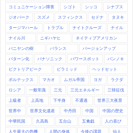
コミュニケーション障害
シゴト
シッコ
シナプス
ジオパーク
スズメ
スフィンクス
セドナ
タヌキ
タージマハール
トラブル
ナイトクルーズ
ナイル
ナイル川
ニギハヤヒ
ネイティブアメリカン
バニヤンの樹
バランス
バージョンアップ
パターン化
パナソニック
パワースポット
パンノキ
ビクトリアピーク
ピラミッド
ヘッドセット
ボルテックス
マカオ
ムガル帝国
ヨガ
ラクダ
ロシア
一般常識
三元
三元エネルギー
三韓征伐
上級者
上高地
下半身
不通過
世界三大夜景
世界中
世界文化遺産
中丹田
中国
中国の歴史
中華民国
久高島
五台山
五禽戯
人の喜び
人生最大の危機
人間の身体
今後の課題
仙人