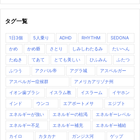
タグ一覧
1日3個
5人乗り
ADHD
RHYTHM
SEDONA
かめ
かめ爺
さとり
しみしわたるみ
たいへん
たぬき
てあて
とても美しい
ひふみん
ふたつ
ふつう
アクバル帝
アグラ城
アスペルガー
アスペルガー症候群
アメリカアリゾナ州
イオン歯ブラシ
イスラム教
イスラーム
イヤホン
インド
ウンコ
エアポートメサ
エジプト
エネルギーが強い
エネルギーの枯渇
エネルギーレベル
エネルギー不足
エネルギー補充
エネルギー補給
カイロ
カタカナ
ガンジス河
ゲップ