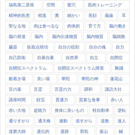
福島第二原発
空間
竅穴
筋肉トレーニング
精神的疾患
精進
糞
細かい
美顔
義歯
耳
聖なる地
肉は食べるな
肉体的
育て方
脳の働き
脳の発達
脳内
脳内伝達物質
脳内物質
脳細胞
臓器
臥龍点睛功
自分の役割
自分の魂
自力
自己防衛
自暴自棄
自然界
自立
自閉症
自閉症スペクトラム
自閉症スペクトラム障害
舞踊
船着き場
良い場
華陀
華陀の神
蓮花山
言の葉
言霊
言霊の力
調和
諏訪大社
講座時間
財宝
貫通力
質素な食事
赤い人
赤い大地
超能力
身体に良いもの
軽自動車
逆転
通りすがり
通天橋
連動
道すがら
道教
達人
達磨大師
遺伝的
遺跡
邪気
釜山
鍼