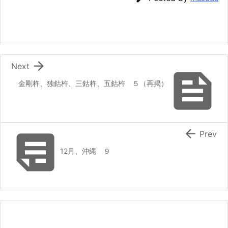

Next

金剛杵、独鈷杵、三鈷杵、五鈷杵 ５（再掲）


Prev
12月、沖縄 ９