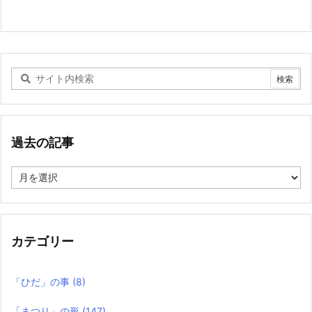
過去の記事
過
去
の
記
事
カテゴリー
「ひだ」の事
(8)
「まつり」の形
(147)