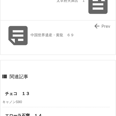

太宰府天満宮 １


Prev
中国世界遺産・黄龍 ６９

関連記事
チェコ １３
キャノンS90
エローラ石窟 １４