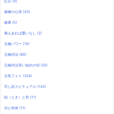
伝言
(9)
修練の心得
(43)
健康
(5)
備えあれば憂いなし
(2)
元極パワー
(16)
元極功法
(86)
元極功法習い始めの頃
(20)
元気フォト
(324)
写し絵スピチュアル
(142)
刻（とき）と所
(11)
功と肉体
(11)