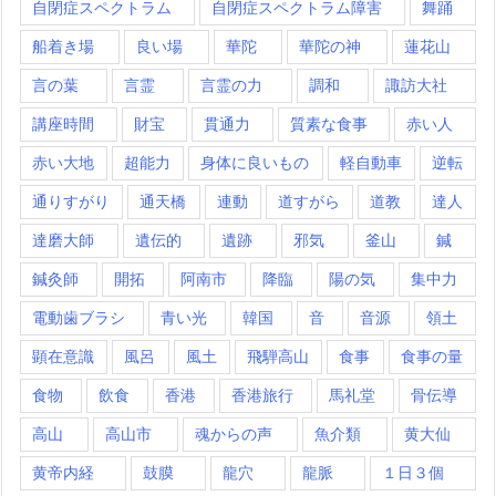
自閉症スペクトラム
自閉症スペクトラム障害
舞踊
船着き場
良い場
華陀
華陀の神
蓮花山
言の葉
言霊
言霊の力
調和
諏訪大社
講座時間
財宝
貫通力
質素な食事
赤い人
赤い大地
超能力
身体に良いもの
軽自動車
逆転
通りすがり
通天橋
連動
道すがら
道教
達人
達磨大師
遺伝的
遺跡
邪気
釜山
鍼
鍼灸師
開拓
阿南市
降臨
陽の気
集中力
電動歯ブラシ
青い光
韓国
音
音源
領土
顕在意識
風呂
風土
飛騨高山
食事
食事の量
食物
飲食
香港
香港旅行
馬礼堂
骨伝導
高山
高山市
魂からの声
魚介類
黄大仙
黄帝内経
鼓膜
龍穴
龍脈
１日３個