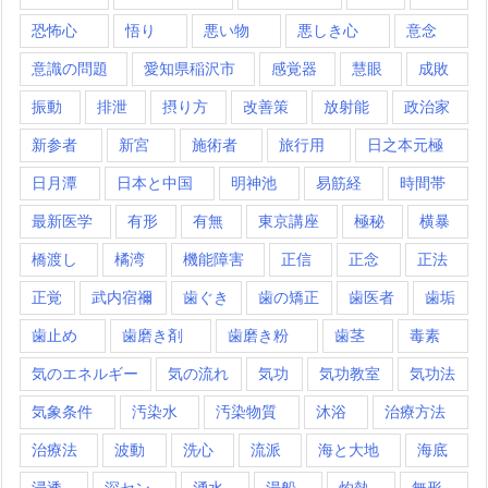
恐怖心
悟り
悪い物
悪しき心
意念
意識の問題
愛知県稲沢市
感覚器
慧眼
成敗
振動
排泄
摂り方
改善策
放射能
政治家
新参者
新宮
施術者
旅行用
日之本元極
日月潭
日本と中国
明神池
易筋経
時間帯
最新医学
有形
有無
東京講座
極秘
横暴
橋渡し
橘湾
機能障害
正信
正念
正法
正覚
武内宿禰
歯ぐき
歯の矯正
歯医者
歯垢
歯止め
歯磨き剤
歯磨き粉
歯茎
毒素
気のエネルギー
気の流れ
気功
気功教室
気功法
気象条件
汚染水
汚染物質
沐浴
治療方法
治療法
波動
洗心
流派
海と大地
海底
浸透
深セン
湧水
湯船
灼熱
無形