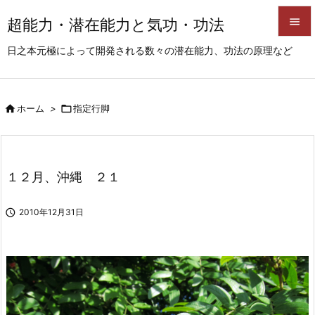
超能力・潜在能力と気功・功法


日之本元極によって開発される数々の潜在能力、功法の原理など
メニュ

サイド

ホーム
>

指定行脚

前へ

次へ
１２月、沖縄 ２１

検索

2010年12月31日