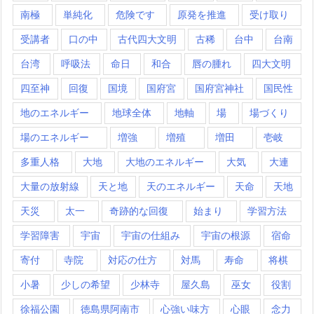
南極
単純化
危険です
原発を推進
受け取り
受講者
口の中
古代四大文明
古稀
台中
台南
台湾
呼吸法
命日
和合
唇の腫れ
四大文明
四至神
回復
国境
国府宮
国府宮神社
国民性
地のエネルギー
地球全体
地軸
場
場づくり
場のエネルギー
増強
増殖
増田
壱岐
多重人格
大地
大地のエネルギー
大気
大連
大量の放射線
天と地
天のエネルギー
天命
天地
天災
太一
奇跡的な回復
始まり
学習方法
学習障害
宇宙
宇宙の仕組み
宇宙の根源
宿命
寄付
寺院
対応の仕方
対馬
寿命
将棋
小暑
少しの希望
少林寺
屋久島
巫女
役割
徐福公園
徳島県阿南市
心強い味方
心眼
念力