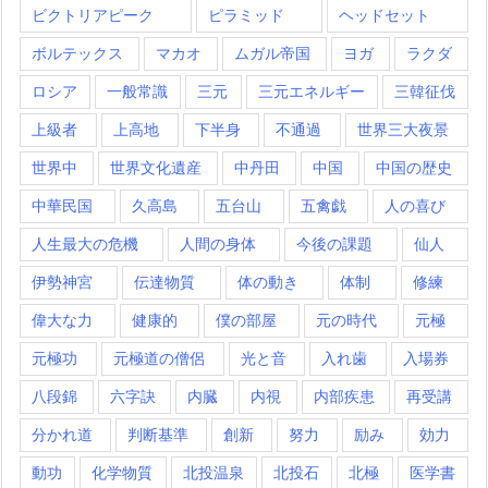
ビクトリアピーク
ピラミッド
ヘッドセット
ボルテックス
マカオ
ムガル帝国
ヨガ
ラクダ
ロシア
一般常識
三元
三元エネルギー
三韓征伐
上級者
上高地
下半身
不通過
世界三大夜景
世界中
世界文化遺産
中丹田
中国
中国の歴史
中華民国
久高島
五台山
五禽戯
人の喜び
人生最大の危機
人間の身体
今後の課題
仙人
伊勢神宮
伝達物質
体の動き
体制
修練
偉大な力
健康的
僕の部屋
元の時代
元極
元極功
元極道の僧侶
光と音
入れ歯
入場券
八段錦
六字訣
内臓
内視
内部疾患
再受講
分かれ道
判断基準
創新
努力
励み
効力
動功
化学物質
北投温泉
北投石
北極
医学書