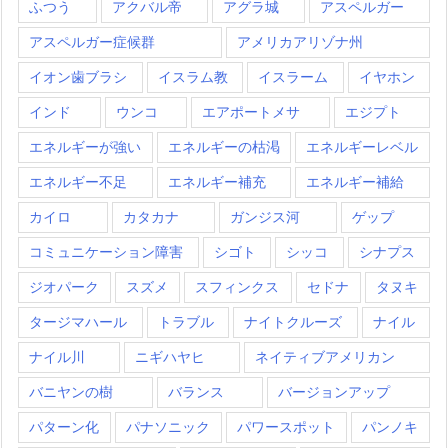
ふつう
アクバル帝
アグラ城
アスペルガー
アスペルガー症候群
アメリカアリゾナ州
イオン歯ブラシ
イスラム教
イスラーム
イヤホン
インド
ウンコ
エアポートメサ
エジプト
エネルギーが強い
エネルギーの枯渇
エネルギーレベル
エネルギー不足
エネルギー補充
エネルギー補給
カイロ
カタカナ
ガンジス河
ゲップ
コミュニケーション障害
シゴト
シッコ
シナプス
ジオパーク
スズメ
スフィンクス
セドナ
タヌキ
タージマハール
トラブル
ナイトクルーズ
ナイル
ナイル川
ニギハヤヒ
ネイティブアメリカン
バニヤンの樹
バランス
バージョンアップ
パターン化
パナソニック
パワースポット
パンノキ