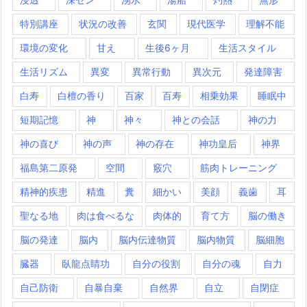
特別講座
状況の改善
玄関
現代医学
理解不能
環境の変化
甘え
生後6ヶ月
生活スタイル
生活リズム
異変
異常行動
異次元
発達障害
白寿
白檀の香り
百家
百寿
相乗効果
睡眠中
短期記憶
神
神々
神との会話
神の力
神の喜び
神の声
神の存在
神功皇后
神界
福島第二原発
空間
竅穴
筋肉トレーニング
精神的疾患
精進
糞
細かい
美顔
義歯
耳
聖なる地
肉は食べるな
肉体的
育て方
脳の働き
脳の発達
脳内
脳内伝達物質
脳内物質
脳細胞
臓器
臥龍点睛功
自分の役割
自分の魂
自力
自己防衛
自暴自棄
自然界
自立
自閉症