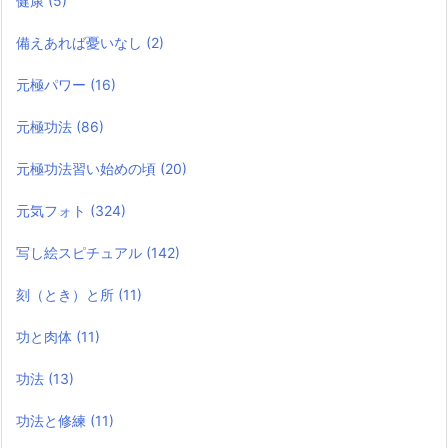
健康
(5)
備えあれば憂いなし
(2)
元極パワー
(16)
元極功法
(86)
元極功法習い始めの頃
(20)
元気フォト
(324)
写し絵スピチュアル
(142)
刻（とき）と所
(11)
功と肉体
(11)
功法
(13)
功法と修練
(11)