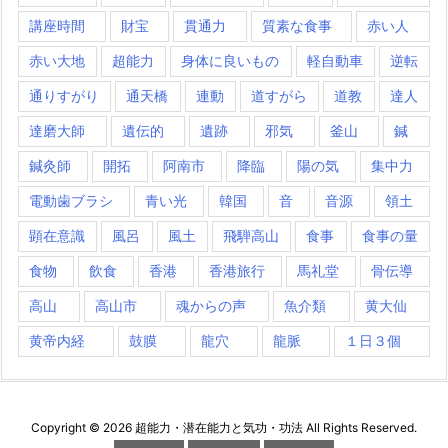
講座時間
財宝
貫通力
質素な食事
赤い人
赤い大地
超能力
身体に良いもの
軽自動車
逆転
通りすがり
通天橋
連動
道すがら
道教
達人
達磨大師
遺伝的
遺跡
邪気
釜山
鍼
鍼灸師
開拓
阿南市
降臨
陽の気
集中力
電動歯ブラシ
青い光
韓国
音
音源
領土
顕在意識
風呂
風土
飛騨高山
食事
食事の量
食物
飲食
香港
香港旅行
馬礼堂
骨伝導
高山
高山市
魂からの声
魚介類
黄大仙
黄帝内経
鼓膜
龍穴
龍脈
１日３個
Copyright ©
2026
超能力・潜在能力と気功・功法
All Rights Reserved.