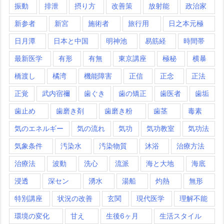
振動
排泄
摂り方
改善策
放射能
政治家
新参者
新宮
施術者
旅行用
日之本元極
日月潭
日本と中国
明神池
易筋経
時間帯
最新医学
有形
有無
東京講座
極秘
横暴
橋渡し
橘湾
機能障害
正信
正念
正法
正覚
武内宿禰
歯ぐき
歯の矯正
歯医者
歯垢
歯止め
歯磨き剤
歯磨き粉
歯茎
毒素
気のエネルギー
気の流れ
気功
気功教室
気功法
気象条件
汚染水
汚染物質
沐浴
治療方法
治療法
波動
洗心
流派
海と大地
海底
浸透
深セン
湧水
湯船
灼熱
無形
特別講座
状況の改善
玄関
現代医学
理解不能
環境の変化
甘え
生後6ヶ月
生活スタイル