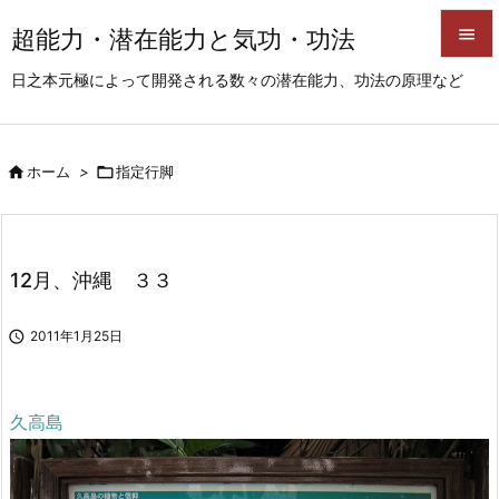
超能力・潜在能力と気功・功法


日之本元極によって開発される数々の潜在能力、功法の原理など
メニュ

サイド

ホーム
>

指定行脚

前へ

次へ
12月、沖縄 ３３

検索

2011年1月25日
久高島