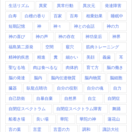
生活リズム
異変
異常行動
異次元
発達障害
白寿
白檀の香り
百家
百寿
相乗効果
睡眠中
短期記憶
神
神々
神との会話
神の力
神の喜び
神の声
神の存在
神功皇后
神界
福島第二原発
空間
竅穴
筋肉トレーニング
精神的疾患
精進
糞
細かい
美顔
義歯
耳
聖なる地
肉は食べるな
肉体的
育て方
脳の働き
脳の発達
脳内
脳内伝達物質
脳内物質
脳細胞
臓器
臥龍点睛功
自分の役割
自分の魂
自力
自己防衛
自暴自棄
自然界
自立
自閉症
自閉症スペクトラム
自閉症スペクトラム障害
舞踊
船着き場
良い場
華陀
華陀の神
蓮花山
言の葉
言霊
言霊の力
調和
諏訪大社