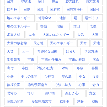
台湾
呼吸法
命日
和合
唇の腫れ
四大文明
四至神
回復
国境
国府宮
国府宮神社
国民性
地のエネルギー
地球全体
地軸
場
場づくり
場のエネルギー
増強
増殖
増田
壱岐
多重人格
大地
大地のエネルギー
大気
大連
大量の放射線
天と地
天のエネルギー
天命
天地
天災
太一
奇跡的な回復
始まり
学習方法
学習障害
宇宙
宇宙の仕組み
宇宙の根源
宿命
寄付
寺院
対応の仕方
対馬
寿命
将棋
小暑
少しの希望
少林寺
屋久島
巫女
役割
徐福公園
徳島県阿南市
心強い味方
心眼
念力
恐怖心
悟り
悪い物
悪しき心
意念
意識の問題
愛知県稲沢市
感覚器
慧眼
成敗