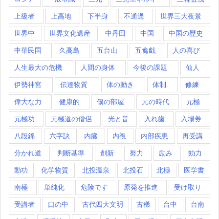
上級者
上高地
下半身
不通過
世界三大夜景
世界中
世界文化遺産
中丹田
中国
中国の歴史
中華民国
久高島
五台山
五禽戯
人の喜び
人生最大の危機
人間の身体
今後の課題
仙人
伊勢神宮
伝達物質
体の動き
体制
修練
偉大な力
健康的
僕の部屋
元の時代
元極
元極功
元極道の僧侶
光と音
入れ歯
入場券
八段錦
六字訣
内臓
内視
内部疾患
再受講
分かれ道
判断基準
創新
努力
励み
効力
動功
化学物質
北投温泉
北投石
北極
医学書
南極
単純化
危険です
原発を推進
受け取り
受講者
口の中
古代四大文明
古稀
台中
台南