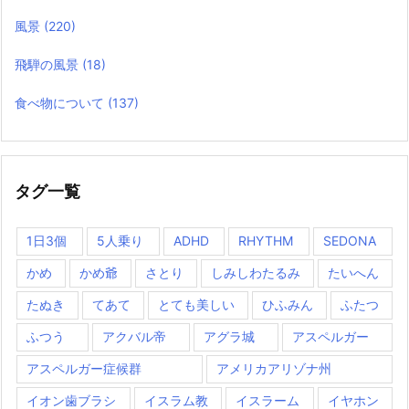
風景
(220)
飛騨の風景
(18)
食べ物について
(137)
タグ一覧
1日3個
5人乗り
ADHD
RHYTHM
SEDONA
かめ
かめ爺
さとり
しみしわたるみ
たいへん
たぬき
てあて
とても美しい
ひふみん
ふたつ
ふつう
アクバル帝
アグラ城
アスペルガー
アスペルガー症候群
アメリカアリゾナ州
イオン歯ブラシ
イスラム教
イスラーム
イヤホン