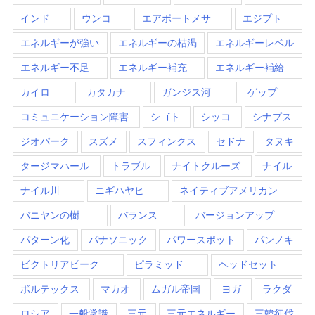
インド
ウンコ
エアポートメサ
エジプト
エネルギーが強い
エネルギーの枯渇
エネルギーレベル
エネルギー不足
エネルギー補充
エネルギー補給
カイロ
カタカナ
ガンジス河
ゲップ
コミュニケーション障害
シゴト
シッコ
シナプス
ジオパーク
スズメ
スフィンクス
セドナ
タヌキ
タージマハール
トラブル
ナイトクルーズ
ナイル
ナイル川
ニギハヤヒ
ネイティブアメリカン
バニヤンの樹
バランス
バージョンアップ
パターン化
パナソニック
パワースポット
パンノキ
ビクトリアピーク
ピラミッド
ヘッドセット
ボルテックス
マカオ
ムガル帝国
ヨガ
ラクダ
ロシア
一般常識
三元
三元エネルギー
三韓征伐