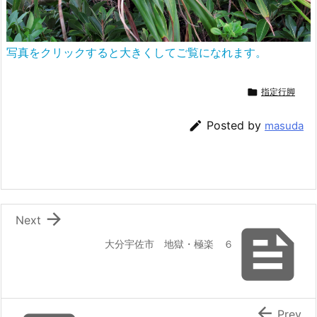
写真をクリックすると大きくしてご覧になれます。

指定行脚

Posted by
masuda

Next

大分宇佐市 地獄・極楽 ６

Prev