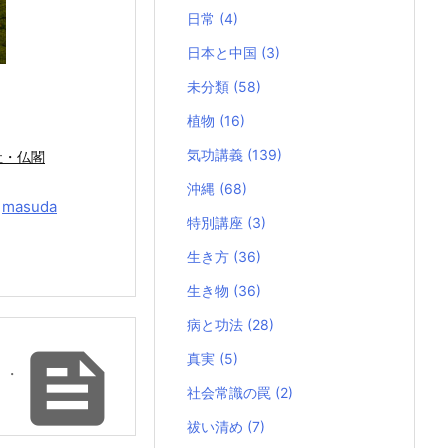
日常
(4)
日本と中国
(3)
未分類
(58)
植物
(16)
気功講義
(139)
社・仏閣
沖縄
(68)
y
masuda
特別講座
(3)
生き方
(36)
生き物
(36)
病と功法
(28)

真実
(5)
・・
社会常識の罠
(2)
祓い清め
(7)