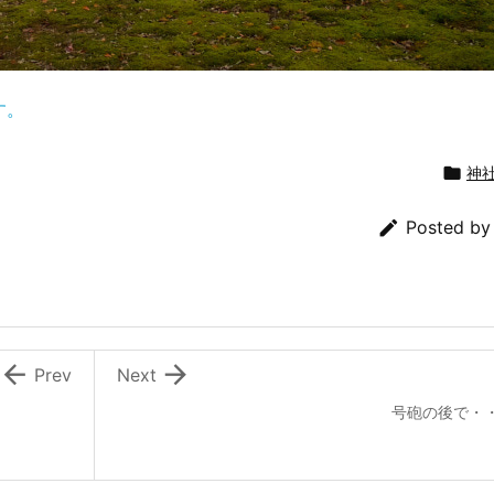
す。

神

Posted b


Prev
Next
号砲の後で・