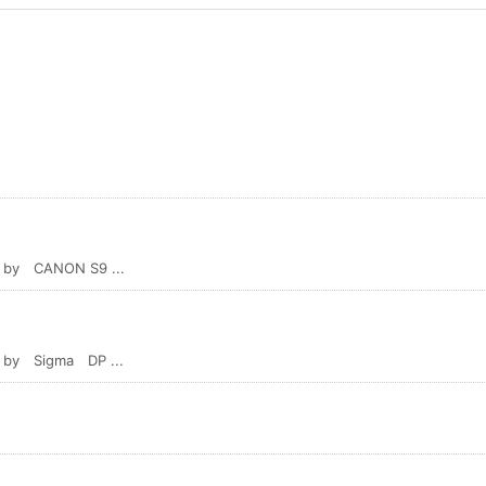
ANON S9 ...
igma DP ...