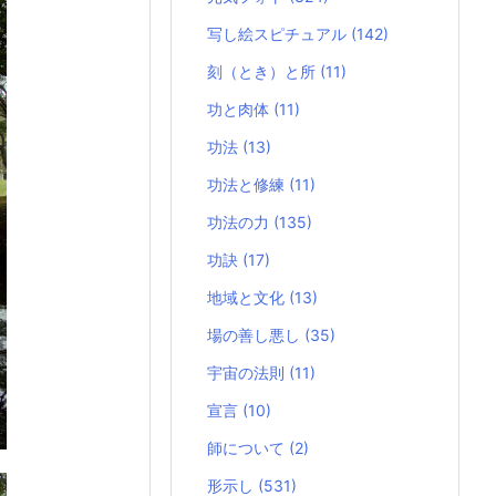
写し絵スピチュアル
(142)
刻（とき）と所
(11)
功と肉体
(11)
功法
(13)
功法と修練
(11)
功法の力
(135)
功訣
(17)
地域と文化
(13)
場の善し悪し
(35)
宇宙の法則
(11)
宣言
(10)
師について
(2)
形示し
(531)