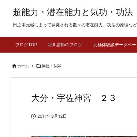
超能力・潜在能力と気功・功法
日之本元極によって開発される数々の潜在能力、功法の原理など
ブログTOP
細川講師のブログ
元極体験談データベー

ホーム
>

神社・仏閣
大分・宇佐神宮 ２３

2011年3月12日