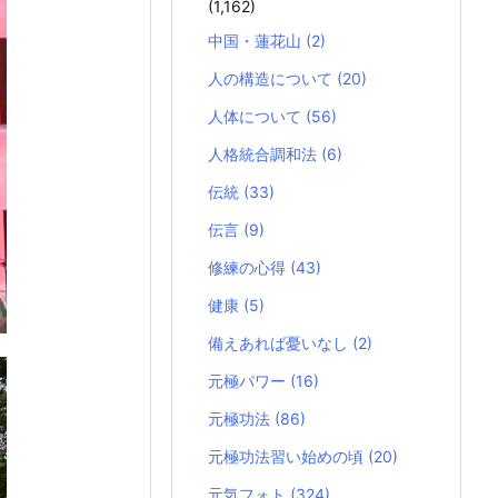
(1,162)
中国・蓮花山
(2)
人の構造について
(20)
人体について
(56)
人格統合調和法
(6)
伝統
(33)
伝言
(9)
修練の心得
(43)
健康
(5)
備えあれば憂いなし
(2)
元極パワー
(16)
元極功法
(86)
元極功法習い始めの頃
(20)
元気フォト
(324)