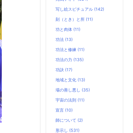
写し絵スピチュアル
(142)
刻（とき）と所
(11)
功と肉体
(11)
功法
(13)
功法と修練
(11)
功法の力
(135)
功訣
(17)
地域と文化
(13)
場の善し悪し
(35)
宇宙の法則
(11)
宣言
(10)
師について
(2)
形示し
(531)