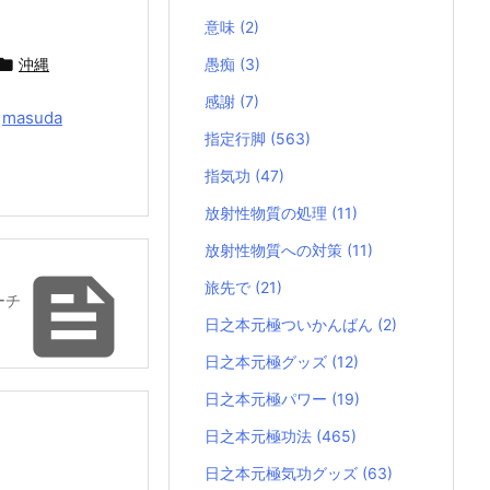
意味
(2)

沖縄
愚痴
(3)
感謝
(7)
y
masuda
指定行脚
(563)
指気功
(47)
放射性物質の処理
(11)
放射性物質への対策
(11)

旅先で
(21)
ーチ
日之本元極ついかんばん
(2)
日之本元極グッズ
(12)
日之本元極パワー
(19)
日之本元極功法
(465)
日之本元極気功グッズ
(63)