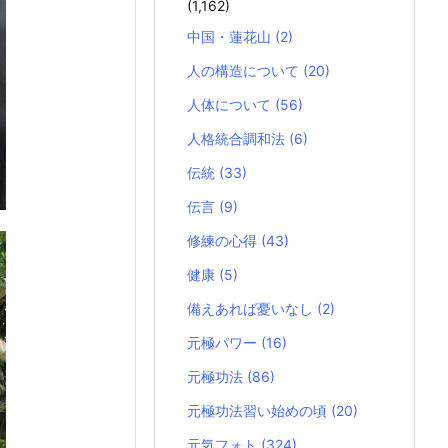
(1,162)
中国・蓮花山
(2)
人の構造について
(20)
人体について
(56)
人格統合調和法
(6)
伝統
(33)
伝言
(9)
修練の心得
(43)
健康
(5)
備えあれば憂いなし
(2)
元極パワー
(16)
元極功法
(86)
元極功法習い始めの頃
(20)
元気フォト
(324)