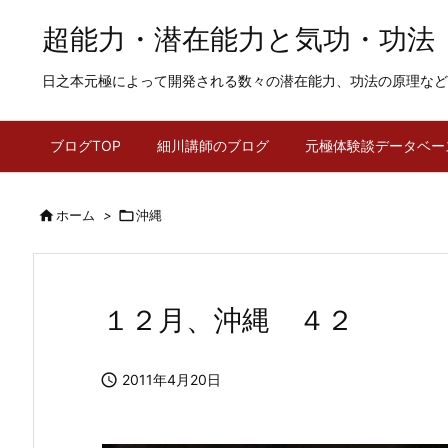
超能力・潜在能力と気功・功法
日之本元極によって開発される数々の潜在能力、功法の原理など
ブログTOP
細川講師のブログ
元極体験談データベー

ホーム
>

沖縄
１２月、沖縄 ４２

2011年4月20日