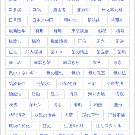
新参者
新宮
施術者
旅行用
日之本元極
日月潭
日本と中国
明神池
易筋経
時間帯
最新医学
有形
有無
東京講座
極秘
横暴
橋渡し
橘湾
機能障害
正信
正念
正法
正覚
武内宿禰
歯ぐき
歯の矯正
歯医者
歯垢
歯止め
歯磨き剤
歯磨き粉
歯茎
毒素
気のエネルギー
気の流れ
気功
気功教室
気功法
気象条件
汚染水
汚染物質
沐浴
治療方法
治療法
波動
洗心
流派
海と大地
海底
浸透
深セン
湧水
湯船
灼熱
無形
特別講座
状況の改善
玄関
現代医学
理解不能
環境の変化
甘え
生後6ヶ月
生活スタイル