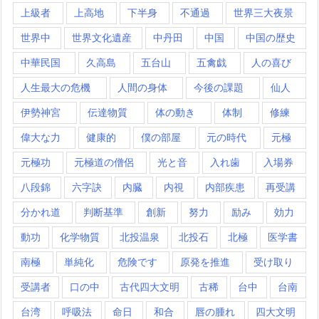
上級者
上高地
下半身
不通過
世界三大夜景
世界中
世界文化遺産
中丹田
中国
中国の歴史
中華民国
久高島
五台山
五禽戯
人の喜び
人生最大の危機
人間の身体
今後の課題
仙人
伊勢神宮
伝達物質
体の動き
体制
修練
偉大な力
健康的
僕の部屋
元の時代
元極
元極功
元極道の僧侶
光と音
入れ歯
入場券
八段錦
六字訣
内臓
内視
内部疾患
再受講
分かれ道
判断基準
創新
努力
励み
効力
動功
化学物質
北投温泉
北投石
北極
医学書
南極
単純化
危険です
原発を推進
受け取り
受講者
口の中
古代四大文明
古稀
台中
台南
台湾
呼吸法
命日
和合
唇の腫れ
四大文明