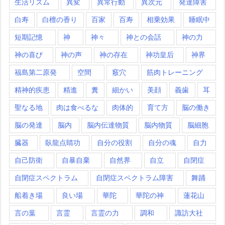
生活リズム
異変
異常行動
異次元
発達障害
白寿
白檀の香り
百家
百寿
相乗効果
睡眠中
短期記憶
神
神々
神との会話
神の力
神の喜び
神の声
神の存在
神功皇后
神界
福島第二原発
空間
竅穴
筋肉トレーニング
精神的疾患
精進
糞
細かい
美顔
義歯
耳
聖なる地
肉は食べるな
肉体的
育て方
脳の働き
脳の発達
脳内
脳内伝達物質
脳内物質
脳細胞
臓器
臥龍点睛功
自分の役割
自分の魂
自力
自己防衛
自暴自棄
自然界
自立
自閉症
自閉症スペクトラム
自閉症スペクトラム障害
舞踊
船着き場
良い場
華陀
華陀の神
蓮花山
言の葉
言霊
言霊の力
調和
諏訪大社