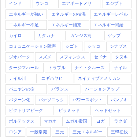
インド
ウンコ
エアポートメサ
エジプト
エネルギーが強い
エネルギーの枯渇
エネルギーレベル
エネルギー不足
エネルギー補充
エネルギー補給
カイロ
カタカナ
ガンジス河
ゲップ
コミュニケーション障害
シゴト
シッコ
シナプス
ジオパーク
スズメ
スフィンクス
セドナ
タヌキ
タージマハール
トラブル
ナイトクルーズ
ナイル
ナイル川
ニギハヤヒ
ネイティブアメリカン
バニヤンの樹
バランス
バージョンアップ
パターン化
パナソニック
パワースポット
パンノキ
ビクトリアピーク
ピラミッド
ヘッドセット
ボルテックス
マカオ
ムガル帝国
ヨガ
ラクダ
ロシア
一般常識
三元
三元エネルギー
三韓征伐