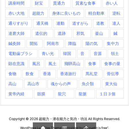
講座時間
財宝
貫通力
質素な食事
赤い人
赤い大地
超能力
身体に良いもの
軽自動車
逆転
通りすがり
通天橋
連動
道すがら
道教
達人
達磨大師
遺伝的
遺跡
邪気
釜山
鍼
鍼灸師
開拓
阿南市
降臨
陽の気
集中力
電動歯ブラシ
青い光
韓国
音
音源
領土
顕在意識
風呂
風土
飛騨高山
食事
食事の量
食物
飲食
香港
香港旅行
馬礼堂
骨伝導
高山
高山市
魂からの声
魚介類
黄大仙
黄帝内経
鼓膜
龍穴
龍脈
１日３個
Copyright ©
2026
超能力・潜在能力と気功・功法
All Rights Reserved.



WordPress Luxeritas Theme is provided by "
Thought is free
".