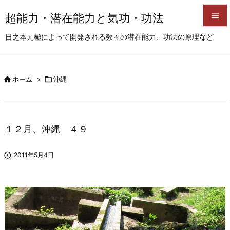
超能力・潜在能力と気功・功法


日之本元極によって開発される数々の潜在能力、功法の原理など
メニュ

サイド

ホーム
>

沖縄

前へ

次へ
１２月、沖縄 ４９

検索

2011年5月4日