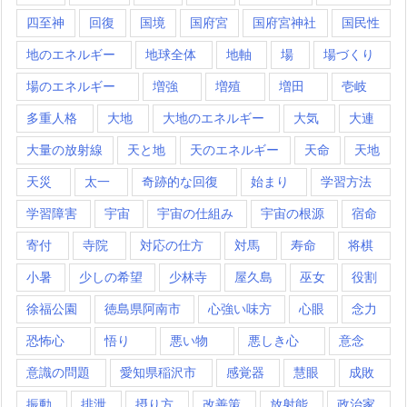
四至神
回復
国境
国府宮
国府宮神社
国民性
地のエネルギー
地球全体
地軸
場
場づくり
場のエネルギー
増強
増殖
増田
壱岐
多重人格
大地
大地のエネルギー
大気
大連
大量の放射線
天と地
天のエネルギー
天命
天地
天災
太一
奇跡的な回復
始まり
学習方法
学習障害
宇宙
宇宙の仕組み
宇宙の根源
宿命
寄付
寺院
対応の仕方
対馬
寿命
将棋
小暑
少しの希望
少林寺
屋久島
巫女
役割
徐福公園
徳島県阿南市
心強い味方
心眼
念力
恐怖心
悟り
悪い物
悪しき心
意念
意識の問題
愛知県稲沢市
感覚器
慧眼
成敗
振動
排泄
摂り方
改善策
放射能
政治家