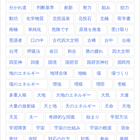
分かれ道
判断基準
創新
努力
励み
効力
動功
化学物質
北投温泉
北投石
北極
医学書
南極
単純化
危険です
原発を推進
受け取り
受講者
口の中
古代四大文明
古稀
台中
台南
台湾
呼吸法
命日
和合
唇の腫れ
四大文明
四至神
回復
国境
国府宮
国府宮神社
国民性
地のエネルギー
地球全体
地軸
場
場づくり
場のエネルギー
増強
増殖
増田
壱岐
多重人格
大地
大地のエネルギー
大気
大連
大量の放射線
天と地
天のエネルギー
天命
天地
天災
太一
奇跡的な回復
始まり
学習方法
学習障害
宇宙
宇宙の仕組み
宇宙の根源
宿命
寄付
寺院
対応の仕方
対馬
寿命
将棋