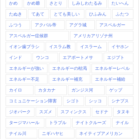
かめ
かめ爺
さとり
しみしわたるみ
たいへん
たぬき
てあて
とても美しい
ひふみん
ふたつ
ふつう
アクバル帝
アグラ城
アスペルガー
アスペルガー症候群
アメリカアリゾナ州
イオン歯ブラシ
イスラム教
イスラーム
イヤホン
インド
ウンコ
エアポートメサ
エジプト
エネルギーが強い
エネルギーの枯渇
エネルギーレベル
エネルギー不足
エネルギー補充
エネルギー補給
カイロ
カタカナ
ガンジス河
ゲップ
コミュニケーション障害
シゴト
シッコ
シナプス
ジオパーク
スズメ
スフィンクス
セドナ
タヌキ
タージマハール
トラブル
ナイトクルーズ
ナイル
ナイル川
ニギハヤヒ
ネイティブアメリカン