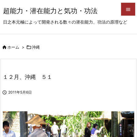
超能力・潜在能力と気功・功法


日之本元極によって開発される数々の潜在能力、功法の原理など
メニュ

サイド

ホーム
>

沖縄

前へ

次へ
１２月、沖縄 ５１

検索

2011年5月6日