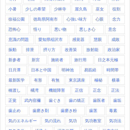
小暑
少しの希望
少林寺
屋久島
巫女
役割
徐福公園
徳島県阿南市
心強い味方
心眼
念力
恐怖心
悟り
悪い物
悪しき心
意念
意識の問題
愛知県稲沢市
感覚器
慧眼
成敗
振動
排泄
摂り方
改善策
放射能
政治家
新参者
新宮
施術者
旅行用
日之本元極
日月潭
日本と中国
明神池
易筋経
時間帯
最新医学
有形
有無
東京講座
極秘
横暴
橋渡し
橘湾
機能障害
正信
正念
正法
正覚
武内宿禰
歯ぐき
歯の矯正
歯医者
歯垢
歯止め
歯磨き剤
歯磨き粉
歯茎
毒素
気のエネルギー
気の流れ
気功
気功教室
気功法