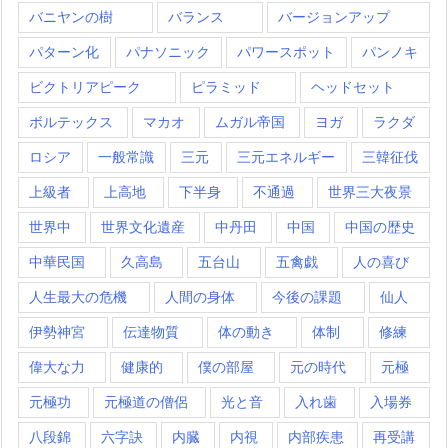
バニヤンの樹
バランス
バージョンアップ
パターン化
パナソニック
パワースポット
パンノキ
ビクトリアピーク
ピラミッド
ヘッドセット
ボルテックス
マカオ
ムガル帝国
ヨガ
ラクダ
ロシア
一般常識
三元
三元エネルギー
三韓征伐
上級者
上高地
下半身
不通過
世界三大夜景
世界中
世界文化遺産
中丹田
中国
中国の歴史
中華民国
久高島
五台山
五禽戯
人の喜び
人生最大の危機
人間の身体
今後の課題
仙人
伊勢神宮
伝達物質
体の動き
体制
修練
偉大な力
健康的
僕の部屋
元の時代
元極
元極功
元極道の僧侶
光と音
入れ歯
入場券
八段錦
六字訣
内臓
内視
内部疾患
再受講