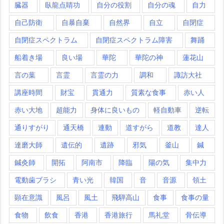
臓器
臥龍点睛功
自分の役割
自分の魂
自力
自己防衛
自暴自棄
自然界
自立
自閉症
自閉症スペクトラム
自閉症スペクトラム障害
舞踊
船着き場
良い場
華陀
華陀の神
蓮花山
言の葉
言霊
言霊の力
調和
諏訪大社
講座時間
財宝
貫通力
質素な食事
赤い人
赤い大地
超能力
身体に良いもの
軽自動車
逆転
通りすがり
通天橋
連動
道すがら
道教
達人
達磨大師
遺伝的
遺跡
邪気
釜山
鍼
鍼灸師
開拓
阿南市
降臨
陽の気
集中力
電動歯ブラシ
青い光
韓国
音
音源
領土
顕在意識
風呂
風土
飛騨高山
食事
食事の量
食物
飲食
香港
香港旅行
馬礼堂
骨伝導