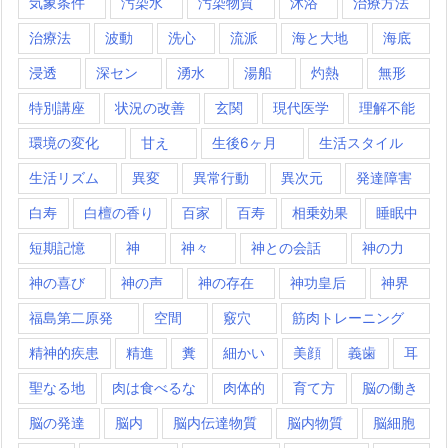
気象条件
汚染水
汚染物質
沐浴
治療方法
治療法
波動
洗心
流派
海と大地
海底
浸透
深セン
湧水
湯船
灼熱
無形
特別講座
状況の改善
玄関
現代医学
理解不能
環境の変化
甘え
生後6ヶ月
生活スタイル
生活リズム
異変
異常行動
異次元
発達障害
白寿
白檀の香り
百家
百寿
相乗効果
睡眠中
短期記憶
神
神々
神との会話
神の力
神の喜び
神の声
神の存在
神功皇后
神界
福島第二原発
空間
竅穴
筋肉トレーニング
精神的疾患
精進
糞
細かい
美顔
義歯
耳
聖なる地
肉は食べるな
肉体的
育て方
脳の働き
脳の発達
脳内
脳内伝達物質
脳内物質
脳細胞