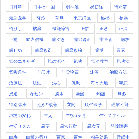
日月潭
日本と中国
明神池
易筋経
時間帯
最新医学
有形
有無
東京講座
極秘
横暴
橋渡し
橘湾
機能障害
正信
正念
正法
正覚
武内宿禰
歯ぐき
歯の矯正
歯医者
歯垢
歯止め
歯磨き剤
歯磨き粉
歯茎
毒素
気のエネルギー
気の流れ
気功
気功教室
気功法
気象条件
汚染水
汚染物質
沐浴
治療方法
治療法
波動
洗心
流派
海と大地
海底
浸透
深セン
湧水
湯船
灼熱
無形
特別講座
状況の改善
玄関
現代医学
理解不能
環境の変化
甘え
生後6ヶ月
生活スタイル
生活リズム
異変
異常行動
異次元
発達障害
白寿
白檀の香り
百家
百寿
相乗効果
睡眠中