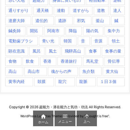
赤い大地
超能力
身体に良いもの
軽自動車
逆転
通りすがり
通天橋
連動
道すがら
道教
達人
達磨大師
遺伝的
遺跡
邪気
釜山
鍼
鍼灸師
開拓
阿南市
降臨
陽の気
集中力
電動歯ブラシ
青い光
韓国
音
音源
領土
顕在意識
風呂
風土
飛騨高山
食事
食事の量
食物
飲食
香港
香港旅行
馬礼堂
骨伝導
高山
高山市
魂からの声
魚介類
黄大仙
黄帝内経
鼓膜
龍穴
龍脈
１日３個
Copyright ©
2026
超能力・潜在能力と気功・功法
All Rights Reserved.



WordPress Luxeritas Theme is provided by "
Thought is free
".
メニュー
上へ
ホーム