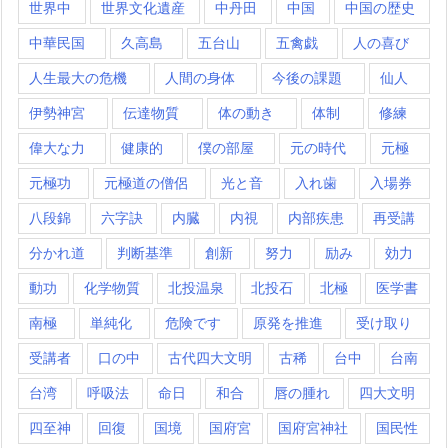
世界中
世界文化遺産
中丹田
中国
中国の歴史
中華民国
久高島
五台山
五禽戯
人の喜び
人生最大の危機
人間の身体
今後の課題
仙人
伊勢神宮
伝達物質
体の動き
体制
修練
偉大な力
健康的
僕の部屋
元の時代
元極
元極功
元極道の僧侶
光と音
入れ歯
入場券
八段錦
六字訣
内臓
内視
内部疾患
再受講
分かれ道
判断基準
創新
努力
励み
効力
動功
化学物質
北投温泉
北投石
北極
医学書
南極
単純化
危険です
原発を推進
受け取り
受講者
口の中
古代四大文明
古稀
台中
台南
台湾
呼吸法
命日
和合
唇の腫れ
四大文明
四至神
回復
国境
国府宮
国府宮神社
国民性