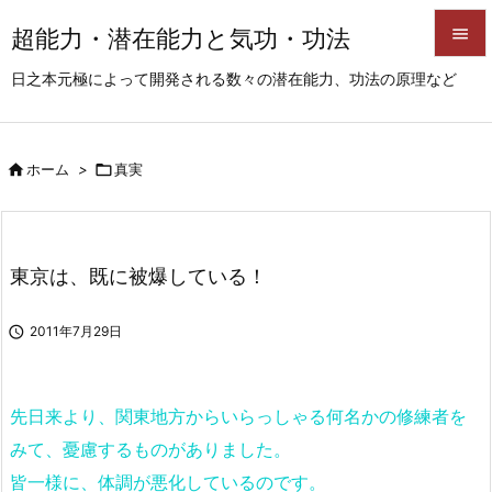
超能力・潜在能力と気功・功法


日之本元極によって開発される数々の潜在能力、功法の原理など
メニュ

サイド

ホーム
>

真実

前へ

次へ
東京は、既に被爆している！

検索

2011年7月29日
先日来より、関東地方からいらっしゃる何名かの修練者を
みて、憂慮するものがありました。
皆一様に、体調が悪化しているのです。