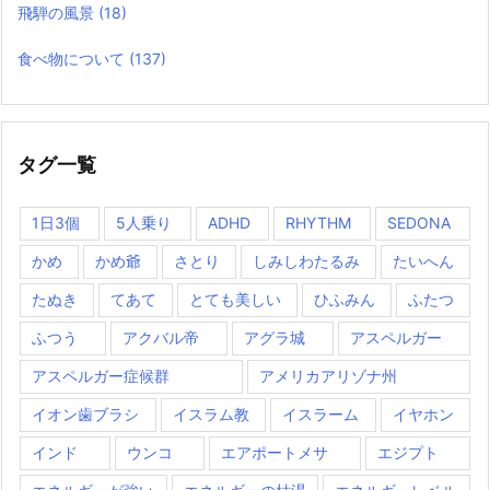
飛騨の風景
(18)
食べ物について
(137)
タグ一覧
1日3個
5人乗り
ADHD
RHYTHM
SEDONA
かめ
かめ爺
さとり
しみしわたるみ
たいへん
たぬき
てあて
とても美しい
ひふみん
ふたつ
ふつう
アクバル帝
アグラ城
アスペルガー
アスペルガー症候群
アメリカアリゾナ州
イオン歯ブラシ
イスラム教
イスラーム
イヤホン
インド
ウンコ
エアポートメサ
エジプト