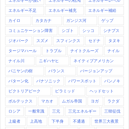
エネルギーが強い
エネルギーの枯渇
エネルギーレベル
エネルギー不足
エネルギー補充
エネルギー補給
カイロ
カタカナ
ガンジス河
ゲップ
コミュニケーション障害
シゴト
シッコ
シナプス
ジオパーク
スズメ
スフィンクス
セドナ
タヌキ
タージマハール
トラブル
ナイトクルーズ
ナイル
ナイル川
ニギハヤヒ
ネイティブアメリカン
バニヤンの樹
バランス
バージョンアップ
パターン化
パナソニック
パワースポット
パンノキ
ビクトリアピーク
ピラミッド
ヘッドセット
ボルテックス
マカオ
ムガル帝国
ヨガ
ラクダ
ロシア
一般常識
三元
三元エネルギー
三韓征伐
上級者
上高地
下半身
不通過
世界三大夜景