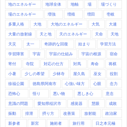
地のエネルギー
地球全体
地軸
場
場づくり
場のエネルギー
増強
増殖
増田
壱岐
多重人格
大地
大地のエネルギー
大気
大連
大量の放射線
天と地
天のエネルギー
天命
天地
天災
太一
奇跡的な回復
始まり
学習方法
学習障害
宇宙
宇宙の仕組み
宇宙の根源
宿命
寄付
寺院
対応の仕方
対馬
寿命
将棋
小暑
少しの希望
少林寺
屋久島
巫女
役割
徐福公園
徳島県阿南市
心強い味方
心眼
念力
恐怖心
悟り
悪い物
悪しき心
意念
意識の問題
愛知県稲沢市
感覚器
慧眼
成敗
振動
排泄
摂り方
改善策
放射能
政治家
新参者
新宮
施術者
旅行用
日之本元極