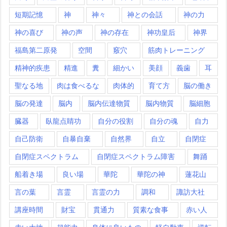
短期記憶
神
神々
神との会話
神の力
神の喜び
神の声
神の存在
神功皇后
神界
福島第二原発
空間
竅穴
筋肉トレーニング
精神的疾患
精進
糞
細かい
美顔
義歯
耳
聖なる地
肉は食べるな
肉体的
育て方
脳の働き
脳の発達
脳内
脳内伝達物質
脳内物質
脳細胞
臓器
臥龍点睛功
自分の役割
自分の魂
自力
自己防衛
自暴自棄
自然界
自立
自閉症
自閉症スペクトラム
自閉症スペクトラム障害
舞踊
船着き場
良い場
華陀
華陀の神
蓮花山
言の葉
言霊
言霊の力
調和
諏訪大社
講座時間
財宝
貫通力
質素な食事
赤い人