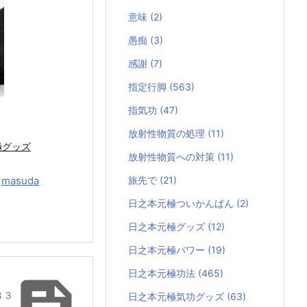
意味
(2)
愚痴
(3)
感謝
(7)
指定行脚
(563)
指気功
(47)
放射性物質の処理
(11)
極グッズ
放射性物質への対策
(11)
y
masuda
旅先で
(21)
日之本元極ついかんばん
(2)
日之本元極グッズ
(12)
日之本元極パワー
(19)
日之本元極功法
(465)

８３
日之本元極気功グッズ
(63)