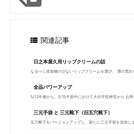

関連記事
日之本屋久用リップクリームの話
なるべく添加物の少ないリップクリームを選び、 唇の荒れや
全品パワーアップ
5/13午後から、5/15午前中にかけて大分宇佐神宮から お呼
三元手袋 と 三元靴下（旧五穴靴下）
五穴靴下をバージョンアップし、新たに三元手袋を追加します