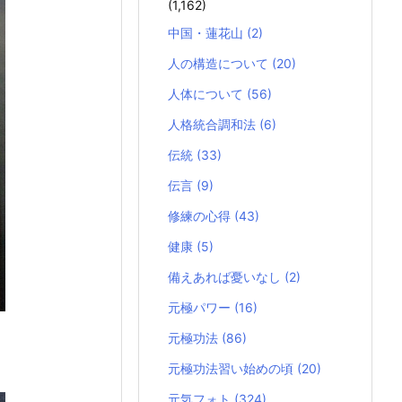
(1,162)
中国・蓮花山
(2)
人の構造について
(20)
人体について
(56)
人格統合調和法
(6)
伝統
(33)
伝言
(9)
修練の心得
(43)
健康
(5)
備えあれば憂いなし
(2)
元極パワー
(16)
元極功法
(86)
元極功法習い始めの頃
(20)
元気フォト
(324)