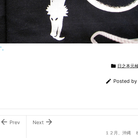
す。

日之本元

Posted b


Prev
Next
１２月、沖縄 