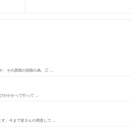
、その原因の排除の為、三 ...
びがかかって行って ...
。今まで皆さんの用意して ...