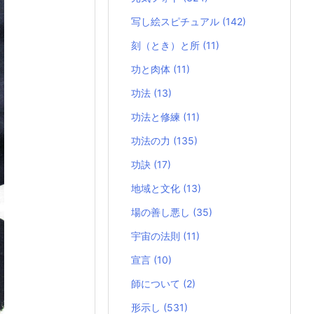
写し絵スピチュアル
(142)
刻（とき）と所
(11)
功と肉体
(11)
功法
(13)
功法と修練
(11)
功法の力
(135)
功訣
(17)
地域と文化
(13)
場の善し悪し
(35)
宇宙の法則
(11)
宣言
(10)
師について
(2)
形示し
(531)