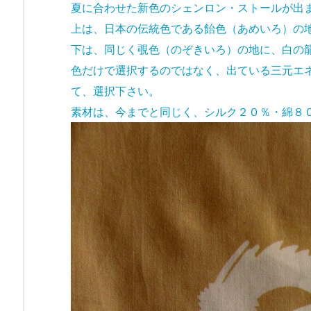
夏に合わせた新色のシェンロン・ストールが出
上は、日本の伝統色である飴色（あめいろ）の
下は、同じく覗色（のぞきいろ）の地に、白の
色だけで選択するのではなく、出ている三元エ
て、選択下さい。
素材は、今までと同じく、シルク２０％・綿８