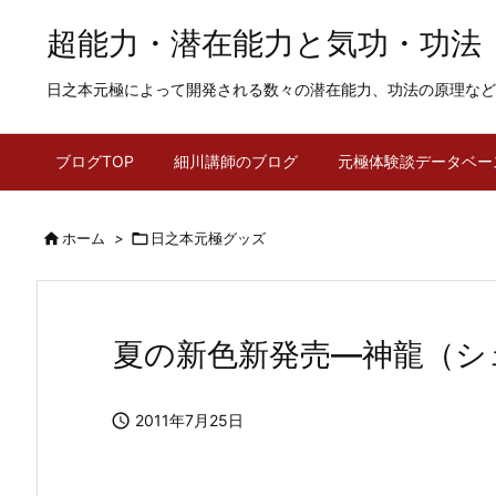
超能力・潜在能力と気功・功法
日之本元極によって開発される数々の潜在能力、功法の原理など
ブログTOP
細川講師のブログ
元極体験談データベー

ホーム
>

日之本元極グッズ
夏の新色新発売―神龍（シ

2011年7月25日