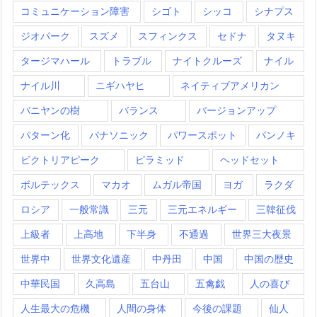
コミュニケーション障害
シゴト
シッコ
シナプス
ジオパーク
スズメ
スフィンクス
セドナ
タヌキ
タージマハール
トラブル
ナイトクルーズ
ナイル
ナイル川
ニギハヤヒ
ネイティブアメリカン
バニヤンの樹
バランス
バージョンアップ
パターン化
パナソニック
パワースポット
パンノキ
ビクトリアピーク
ピラミッド
ヘッドセット
ボルテックス
マカオ
ムガル帝国
ヨガ
ラクダ
ロシア
一般常識
三元
三元エネルギー
三韓征伐
上級者
上高地
下半身
不通過
世界三大夜景
世界中
世界文化遺産
中丹田
中国
中国の歴史
中華民国
久高島
五台山
五禽戯
人の喜び
人生最大の危機
人間の身体
今後の課題
仙人