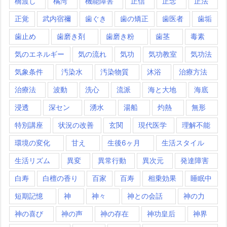
橋渡し
橘湾
機能障害
正信
正念
正法
正覚
武内宿禰
歯ぐき
歯の矯正
歯医者
歯垢
歯止め
歯磨き剤
歯磨き粉
歯茎
毒素
気のエネルギー
気の流れ
気功
気功教室
気功法
気象条件
汚染水
汚染物質
沐浴
治療方法
治療法
波動
洗心
流派
海と大地
海底
浸透
深セン
湧水
湯船
灼熱
無形
特別講座
状況の改善
玄関
現代医学
理解不能
環境の変化
甘え
生後6ヶ月
生活スタイル
生活リズム
異変
異常行動
異次元
発達障害
白寿
白檀の香り
百家
百寿
相乗効果
睡眠中
短期記憶
神
神々
神との会話
神の力
神の喜び
神の声
神の存在
神功皇后
神界