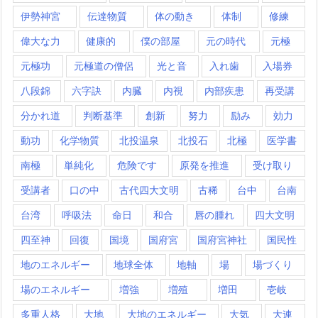
伊勢神宮
伝達物質
体の動き
体制
修練
偉大な力
健康的
僕の部屋
元の時代
元極
元極功
元極道の僧侶
光と音
入れ歯
入場券
八段錦
六字訣
内臓
内視
内部疾患
再受講
分かれ道
判断基準
創新
努力
励み
効力
動功
化学物質
北投温泉
北投石
北極
医学書
南極
単純化
危険です
原発を推進
受け取り
受講者
口の中
古代四大文明
古稀
台中
台南
台湾
呼吸法
命日
和合
唇の腫れ
四大文明
四至神
回復
国境
国府宮
国府宮神社
国民性
地のエネルギー
地球全体
地軸
場
場づくり
場のエネルギー
増強
増殖
増田
壱岐
多重人格
大地
大地のエネルギー
大気
大連