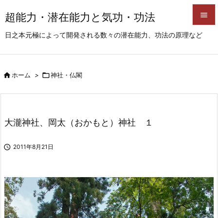
超能力・潜在能力と気功・功法


日之本元極によって開発される数々の潜在能力、功法の原理など
メニュ

サイド

ホーム
>

神社・仏閣

前へ

次へ
大瀧神社、岡太（おかもと）神社 １

検索

2011年8月21日