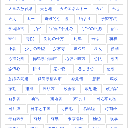
大量の放射線
天と地
天のエネルギー
天命
天地
天災
太一
奇跡的な回復
始まり
学習方法
学習障害
宇宙
宇宙の仕組み
宇宙の根源
宿命
寄付
寺院
対応の仕方
対馬
寿命
将棋
小暑
少しの希望
少林寺
屋久島
巫女
役割
徐福公園
徳島県阿南市
心強い味方
心眼
念力
恐怖心
悟り
悪い物
悪しき心
意念
意識の問題
愛知県稲沢市
感覚器
慧眼
成敗
振動
排泄
摂り方
改善策
放射能
政治家
新参者
新宮
施術者
旅行用
日之本元極
日月潭
日本と中国
明神池
易筋経
時間帯
最新医学
有形
有無
東京講座
極秘
横暴