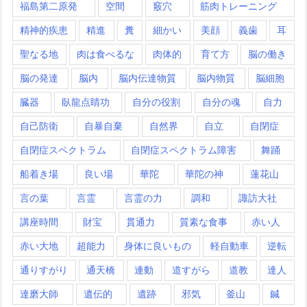
福島第二原発
空間
竅穴
筋肉トレーニング
精神的疾患
精進
糞
細かい
美顔
義歯
耳
聖なる地
肉は食べるな
肉体的
育て方
脳の働き
脳の発達
脳内
脳内伝達物質
脳内物質
脳細胞
臓器
臥龍点睛功
自分の役割
自分の魂
自力
自己防衛
自暴自棄
自然界
自立
自閉症
自閉症スペクトラム
自閉症スペクトラム障害
舞踊
船着き場
良い場
華陀
華陀の神
蓮花山
言の葉
言霊
言霊の力
調和
諏訪大社
講座時間
財宝
貫通力
質素な食事
赤い人
赤い大地
超能力
身体に良いもの
軽自動車
逆転
通りすがり
通天橋
連動
道すがら
道教
達人
達磨大師
遺伝的
遺跡
邪気
釜山
鍼