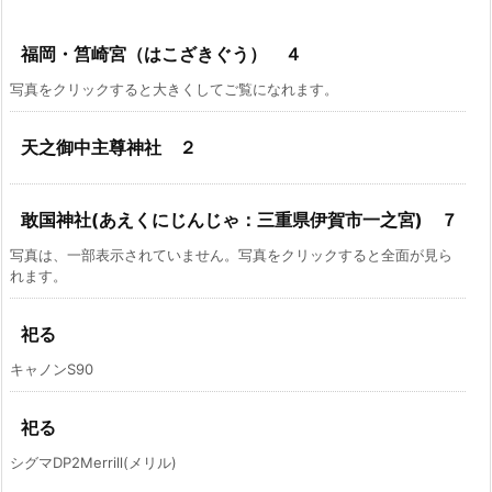
福岡・筥崎宮（はこざきぐう） ４
写真をクリックすると大きくしてご覧になれます。
天之御中主尊神社 ２
敢国神社(あえくにじんじゃ：三重県伊賀市一之宮) ７
写真は、一部表示されていません。写真をクリックすると全面が見ら
れます。
祀る
キャノンS90
祀る
シグマDP2Merrill(メリル)