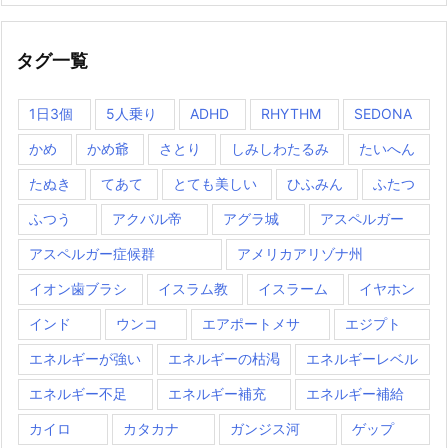
タグ一覧
1日3個
5人乗り
ADHD
RHYTHM
SEDONA
かめ
かめ爺
さとり
しみしわたるみ
たいへん
たぬき
てあて
とても美しい
ひふみん
ふたつ
ふつう
アクバル帝
アグラ城
アスペルガー
アスペルガー症候群
アメリカアリゾナ州
イオン歯ブラシ
イスラム教
イスラーム
イヤホン
インド
ウンコ
エアポートメサ
エジプト
エネルギーが強い
エネルギーの枯渇
エネルギーレベル
エネルギー不足
エネルギー補充
エネルギー補給
カイロ
カタカナ
ガンジス河
ゲップ