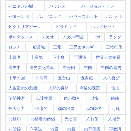
バニヤンの樹
バランス
バージョンアップ
パターン化
パナソニック
パワースポット
パンノキ
ビクトリアピーク
ピラミッド
ヘッドセット
ボルテックス
マカオ
ムガル帝国
ヨガ
ラクダ
ロシア
一般常識
三元
三元エネルギー
三韓征伐
上級者
上高地
下半身
不通過
世界三大夜景
世界中
世界文化遺産
中丹田
中国
中国の歴史
中華民国
久高島
五台山
五禽戯
人の喜び
人生最大の危機
人間の身体
今後の課題
仙人
伊勢神宮
伝達物質
体の動き
体制
修練
偉大な力
健康的
僕の部屋
元の時代
元極
元極功
元極道の僧侶
光と音
入れ歯
入場券
八段錦
六字訣
内臓
内視
内部疾患
再受講