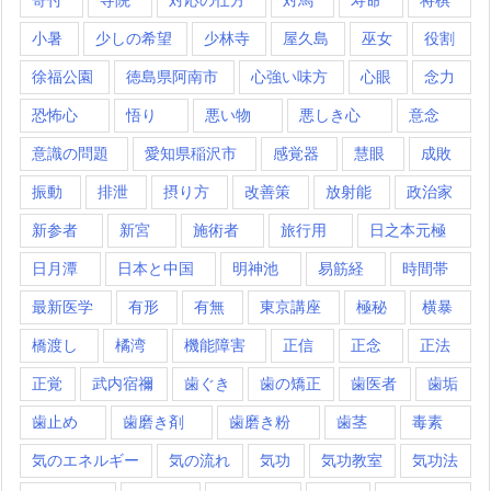
小暑
少しの希望
少林寺
屋久島
巫女
役割
徐福公園
徳島県阿南市
心強い味方
心眼
念力
恐怖心
悟り
悪い物
悪しき心
意念
意識の問題
愛知県稲沢市
感覚器
慧眼
成敗
振動
排泄
摂り方
改善策
放射能
政治家
新参者
新宮
施術者
旅行用
日之本元極
日月潭
日本と中国
明神池
易筋経
時間帯
最新医学
有形
有無
東京講座
極秘
横暴
橋渡し
橘湾
機能障害
正信
正念
正法
正覚
武内宿禰
歯ぐき
歯の矯正
歯医者
歯垢
歯止め
歯磨き剤
歯磨き粉
歯茎
毒素
気のエネルギー
気の流れ
気功
気功教室
気功法