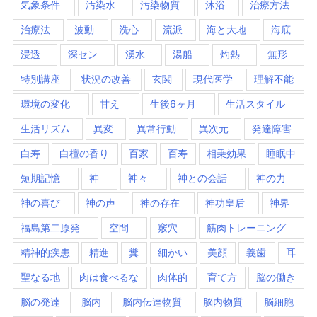
気象条件
汚染水
汚染物質
沐浴
治療方法
治療法
波動
洗心
流派
海と大地
海底
浸透
深セン
湧水
湯船
灼熱
無形
特別講座
状況の改善
玄関
現代医学
理解不能
環境の変化
甘え
生後6ヶ月
生活スタイル
生活リズム
異変
異常行動
異次元
発達障害
白寿
白檀の香り
百家
百寿
相乗効果
睡眠中
短期記憶
神
神々
神との会話
神の力
神の喜び
神の声
神の存在
神功皇后
神界
福島第二原発
空間
竅穴
筋肉トレーニング
精神的疾患
精進
糞
細かい
美顔
義歯
耳
聖なる地
肉は食べるな
肉体的
育て方
脳の働き
脳の発達
脳内
脳内伝達物質
脳内物質
脳細胞