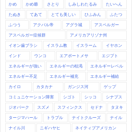
かめ
かめ爺
さとり
しみしわたるみ
たいへん
たぬき
てあて
とても美しい
ひふみん
ふたつ
ふつう
アクバル帝
アグラ城
アスペルガー
アスペルガー症候群
アメリカアリゾナ州
イオン歯ブラシ
イスラム教
イスラーム
イヤホン
インド
ウンコ
エアポートメサ
エジプト
エネルギーが強い
エネルギーの枯渇
エネルギーレベル
エネルギー不足
エネルギー補充
エネルギー補給
カイロ
カタカナ
ガンジス河
ゲップ
コミュニケーション障害
シゴト
シッコ
シナプス
ジオパーク
スズメ
スフィンクス
セドナ
タヌキ
タージマハール
トラブル
ナイトクルーズ
ナイル
ナイル川
ニギハヤヒ
ネイティブアメリカン