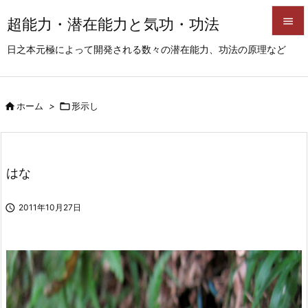
超能力・潜在能力と気功・功法


日之本元極によって開発される数々の潜在能力、功法の原理など
メニュ

サイド

ホーム
>

形示し

前へ

次へ
はな

検索

2011年10月27日