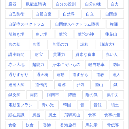
臓器
臥龍点睛功
自分の役割
自分の魂
自力
自己防衛
自暴自棄
自然界
自立
自閉症
自閉症スペクトラム
自閉症スペクトラム障害
舞踊
船着き場
良い場
華陀
華陀の神
蓮花山
言の葉
言霊
言霊の力
調和
諏訪大社
講座時間
財宝
貫通力
質素な食事
赤い人
赤い大地
超能力
身体に良いもの
軽自動車
逆転
通りすがり
通天橋
連動
道すがら
道教
達人
達磨大師
遺伝的
遺跡
邪気
釜山
鍼
鍼灸師
開拓
阿南市
降臨
陽の気
集中力
電動歯ブラシ
青い光
韓国
音
音源
領土
顕在意識
風呂
風土
飛騨高山
食事
食事の量
食物
飲食
香港
香港旅行
馬礼堂
骨伝導