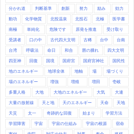
分かれ道
判断基準
創新
努力
励み
効力
動功
化学物質
北投温泉
北投石
北極
医学書
南極
単純化
危険です
原発を推進
受け取り
受講者
口の中
古代四大文明
古稀
台中
台南
台湾
呼吸法
命日
和合
唇の腫れ
四大文明
四至神
回復
国境
国府宮
国府宮神社
国民性
地のエネルギー
地球全体
地軸
場
場づくり
場のエネルギー
増強
増殖
増田
壱岐
多重人格
大地
大地のエネルギー
大気
大連
大量の放射線
天と地
天のエネルギー
天命
天地
天災
太一
奇跡的な回復
始まり
学習方法
学習障害
宇宙
宇宙の仕組み
宇宙の根源
宿命
寄付
寺院
対応の仕方
対馬
寿命
将棋