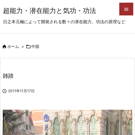
超能力・潜在能力と気功・功法


日之本元極によって開発される数々の潜在能力、功法の原理など
メニュ

サイド

ホーム
>

中国

前へ

次へ
雑踏

検索

2011年11月17日