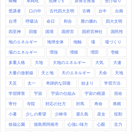
南極
単純化
危険です
原発を推進
受け取り
受講者
口の中
古代四大文明
古稀
台中
台南
台湾
呼吸法
命日
和合
唇の腫れ
四大文明
四至神
回復
国境
国府宮
国府宮神社
国民性
地のエネルギー
地球全体
地軸
場
場づくり
場のエネルギー
増強
増殖
増田
壱岐
多重人格
大地
大地のエネルギー
大気
大連
大量の放射線
天と地
天のエネルギー
天命
天地
天災
太一
奇跡的な回復
始まり
学習方法
学習障害
宇宙
宇宙の仕組み
宇宙の根源
宿命
寄付
寺院
対応の仕方
対馬
寿命
将棋
小暑
少しの希望
少林寺
屋久島
巫女
役割
徐福公園
徳島県阿南市
心強い味方
心眼
念力