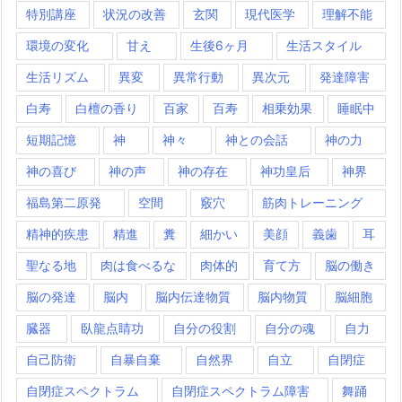
特別講座
状況の改善
玄関
現代医学
理解不能
環境の変化
甘え
生後6ヶ月
生活スタイル
生活リズム
異変
異常行動
異次元
発達障害
白寿
白檀の香り
百家
百寿
相乗効果
睡眠中
短期記憶
神
神々
神との会話
神の力
神の喜び
神の声
神の存在
神功皇后
神界
福島第二原発
空間
竅穴
筋肉トレーニング
精神的疾患
精進
糞
細かい
美顔
義歯
耳
聖なる地
肉は食べるな
肉体的
育て方
脳の働き
脳の発達
脳内
脳内伝達物質
脳内物質
脳細胞
臓器
臥龍点睛功
自分の役割
自分の魂
自力
自己防衛
自暴自棄
自然界
自立
自閉症
自閉症スペクトラム
自閉症スペクトラム障害
舞踊