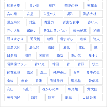
船着き場
良い場
華陀
華陀の神
蓮花山
言の葉
言霊
言霊の力
調和
諏訪大社
講座時間
財宝
貫通力
質素な食事
赤い人
赤い大地
超能力
身体に良いもの
軽自動車
逆転
通りすがり
通天橋
連動
道すがら
道教
達人
達磨大師
遺伝的
遺跡
邪気
釜山
鍼
鍼灸師
開拓
阿南市
降臨
陽の気
集中力
電動歯ブラシ
青い光
韓国
音
音源
領土
顕在意識
風呂
風土
飛騨高山
食事
食事の量
食物
飲食
香港
香港旅行
馬礼堂
骨伝導
高山
高山市
魂からの声
魚介類
黄大仙
黄帝内経
鼓膜
龍穴
龍脈
１日３個