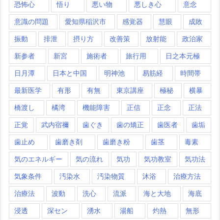
恐怖心
悟り
悪い物
悪しき心
意念
意識の問題
愛知県稲沢市
感覚器
慧眼
成敗
振動
排泄
摂り方
改善策
放射能
政治家
新参者
新宮
施術者
旅行用
日之本元極
日月潭
日本と中国
明神池
易筋経
時間帯
最新医学
有形
有無
東京講座
極秘
横暴
橋渡し
橘湾
機能障害
正信
正念
正法
正覚
武内宿禰
歯ぐき
歯の矯正
歯医者
歯垢
歯止め
歯磨き剤
歯磨き粉
歯茎
毒素
気のエネルギー
気の流れ
気功
気功教室
気功法
気象条件
汚染水
汚染物質
沐浴
治療方法
治療法
波動
洗心
流派
海と大地
海底
浸透
深セン
湧水
湯船
灼熱
無形