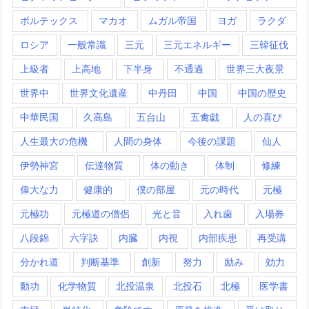
ボルテックス
マカオ
ムガル帝国
ヨガ
ラクダ
ロシア
一般常識
三元
三元エネルギー
三韓征伐
上級者
上高地
下半身
不通過
世界三大夜景
世界中
世界文化遺産
中丹田
中国
中国の歴史
中華民国
久高島
五台山
五禽戯
人の喜び
人生最大の危機
人間の身体
今後の課題
仙人
伊勢神宮
伝達物質
体の動き
体制
修練
偉大な力
健康的
僕の部屋
元の時代
元極
元極功
元極道の僧侶
光と音
入れ歯
入場券
八段錦
六字訣
内臓
内視
内部疾患
再受講
分かれ道
判断基準
創新
努力
励み
効力
動功
化学物質
北投温泉
北投石
北極
医学書