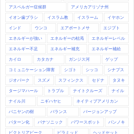
アスペルガー症候群
アメリカアリゾナ州
イオン歯ブラシ
イスラム教
イスラーム
イヤホン
インド
ウンコ
エアポートメサ
エジプト
エネルギーが強い
エネルギーの枯渇
エネルギーレベル
エネルギー不足
エネルギー補充
エネルギー補給
カイロ
カタカナ
ガンジス河
ゲップ
コミュニケーション障害
シゴト
シッコ
シナプス
ジオパーク
スズメ
スフィンクス
セドナ
タヌキ
タージマハール
トラブル
ナイトクルーズ
ナイル
ナイル川
ニギハヤヒ
ネイティブアメリカン
バニヤンの樹
バランス
バージョンアップ
パターン化
パナソニック
パワースポット
パンノキ
ビクトリアピーク
ピラミッド
ヘッドセット