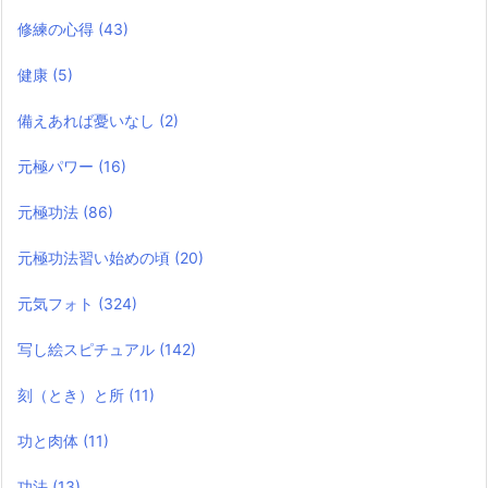
修練の心得
(43)
健康
(5)
備えあれば憂いなし
(2)
元極パワー
(16)
元極功法
(86)
元極功法習い始めの頃
(20)
元気フォト
(324)
写し絵スピチュアル
(142)
刻（とき）と所
(11)
功と肉体
(11)
功法
(13)