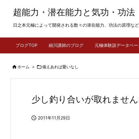
超能力・潜在能力と気功・功法
日之本元極によって開発される数々の潜在能力、功法の原理など
ブログTOP
細川講師のブログ
元極体験談データベー

ホーム
>

備えあれば憂いなし
少し釣り合いが取れません

2011年11月29日