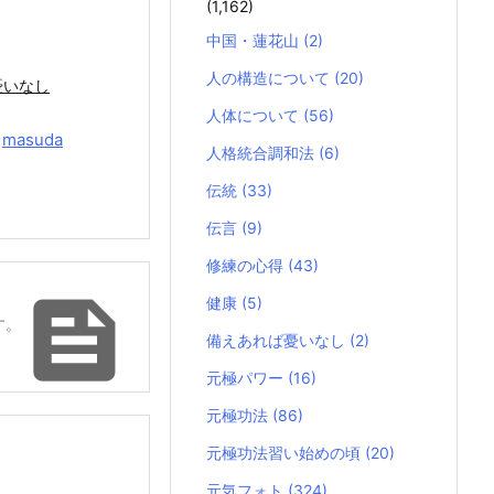
(1,162)
中国・蓮花山
(2)
人の構造について
(20)
憂いなし
人体について
(56)
y
masuda
人格統合調和法
(6)
伝統
(33)
伝言
(9)
修練の心得
(43)

健康
(5)
す。
備えあれば憂いなし
(2)
元極パワー
(16)
元極功法
(86)
元極功法習い始めの頃
(20)
元気フォト
(324)