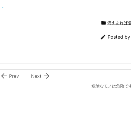
す。

備えあれば

Posted b


Prev
Next
危険なモノは危険で