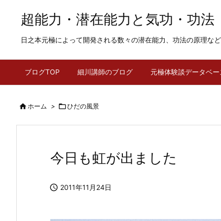
超能力・潜在能力と気功・功法
日之本元極によって開発される数々の潜在能力、功法の原理など
ブログTOP
細川講師のブログ
元極体験談データベー

ホーム
>

ひだの風景
今日も虹が出ました

2011年11月24日