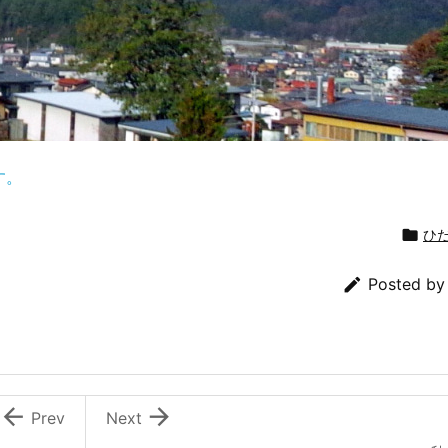
す。

ひ

Posted b


Prev
Next