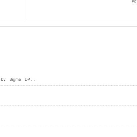
秋
igma DP ...