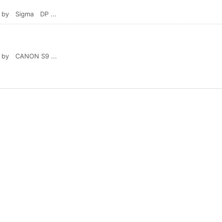
igma DP ...
ANON S9 ...