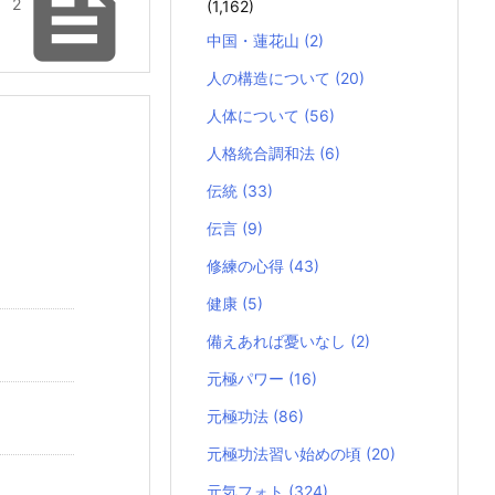

 2
(1,162)
中国・蓮花山
(2)
人の構造について
(20)
人体について
(56)
人格統合調和法
(6)
伝統
(33)
伝言
(9)
修練の心得
(43)
健康
(5)
備えあれば憂いなし
(2)
元極パワー
(16)
元極功法
(86)
元極功法習い始めの頃
(20)
元気フォト
(324)