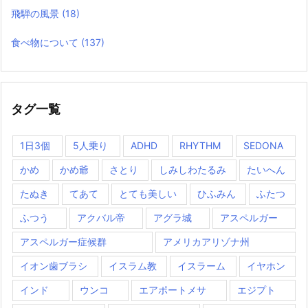
飛騨の風景
(18)
食べ物について
(137)
タグ一覧
1日3個
5人乗り
ADHD
RHYTHM
SEDONA
かめ
かめ爺
さとり
しみしわたるみ
たいへん
たぬき
てあて
とても美しい
ひふみん
ふたつ
ふつう
アクバル帝
アグラ城
アスペルガー
アスペルガー症候群
アメリカアリゾナ州
イオン歯ブラシ
イスラム教
イスラーム
イヤホン
インド
ウンコ
エアポートメサ
エジプト