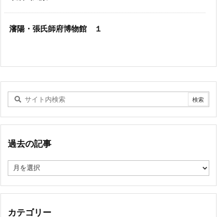
瀋陽・張氏師府博物館 １
過去の記事
過
去
の
記
事
カテゴリー