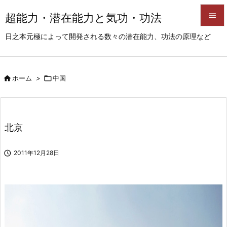
超能力・潜在能力と気功・功法


日之本元極によって開発される数々の潜在能力、功法の原理など
メニュ

サイド

ホーム
>

中国

前へ

次へ
北京

検索

2011年12月28日