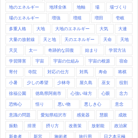
地のエネルギー
地球全体
地軸
場
場づくり
場のエネルギー
増強
増殖
増田
壱岐
多重人格
大地
大地のエネルギー
大気
大連
大量の放射線
天と地
天のエネルギー
天命
天地
天災
太一
奇跡的な回復
始まり
学習方法
学習障害
宇宙
宇宙の仕組み
宇宙の根源
宿命
寄付
寺院
対応の仕方
対馬
寿命
将棋
小暑
少しの希望
少林寺
屋久島
巫女
役割
徐福公園
徳島県阿南市
心強い味方
心眼
念力
恐怖心
悟り
悪い物
悪しき心
意念
意識の問題
愛知県稲沢市
感覚器
慧眼
成敗
振動
排泄
摂り方
改善策
放射能
政治家
新参者
新宮
施術者
旅行用
日之本元極