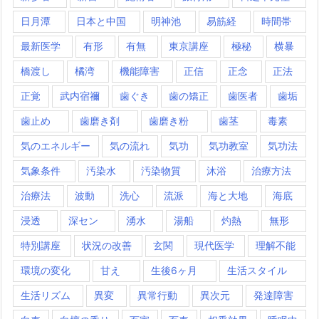
日月潭
日本と中国
明神池
易筋経
時間帯
最新医学
有形
有無
東京講座
極秘
横暴
橋渡し
橘湾
機能障害
正信
正念
正法
正覚
武内宿禰
歯ぐき
歯の矯正
歯医者
歯垢
歯止め
歯磨き剤
歯磨き粉
歯茎
毒素
気のエネルギー
気の流れ
気功
気功教室
気功法
気象条件
汚染水
汚染物質
沐浴
治療方法
治療法
波動
洗心
流派
海と大地
海底
浸透
深セン
湧水
湯船
灼熱
無形
特別講座
状況の改善
玄関
現代医学
理解不能
環境の変化
甘え
生後6ヶ月
生活スタイル
生活リズム
異変
異常行動
異次元
発達障害