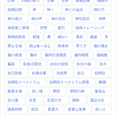
白寿
白檀の香り
百家
百寿
相乗効果
睡眠中
短期記憶
神
神々
神との会話
神の力
神の喜び
神の声
神の存在
神功皇后
神界
福島第二原発
空間
竅穴
筋肉トレーニング
精神的疾患
精進
糞
細かい
美顔
義歯
耳
聖なる地
肉は食べるな
肉体的
育て方
脳の働き
脳の発達
脳内
脳内伝達物質
脳内物質
脳細胞
臓器
臥龍点睛功
自分の役割
自分の魂
自力
自己防衛
自暴自棄
自然界
自立
自閉症
自閉症スペクトラム
自閉症スペクトラム障害
舞踊
船着き場
良い場
華陀
華陀の神
蓮花山
言の葉
言霊
言霊の力
調和
諏訪大社
講座時間
財宝
貫通力
質素な食事
赤い人