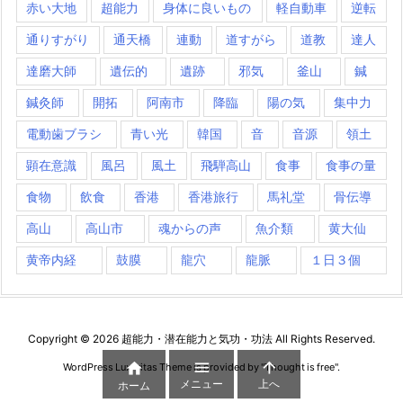
赤い大地
超能力
身体に良いもの
軽自動車
逆転
通りすがり
通天橋
連動
道すがら
道教
達人
達磨大師
遺伝的
遺跡
邪気
釜山
鍼
鍼灸師
開拓
阿南市
降臨
陽の気
集中力
電動歯ブラシ
青い光
韓国
音
音源
領土
顕在意識
風呂
風土
飛騨高山
食事
食事の量
食物
飲食
香港
香港旅行
馬礼堂
骨伝導
高山
高山市
魂からの声
魚介類
黄大仙
黄帝内経
鼓膜
龍穴
龍脈
１日３個
Copyright ©
2026
超能力・潜在能力と気功・功法
All Rights Reserved.



WordPress Luxeritas Theme is provided by "
Thought is free
".
メニュー
上へ
ホーム