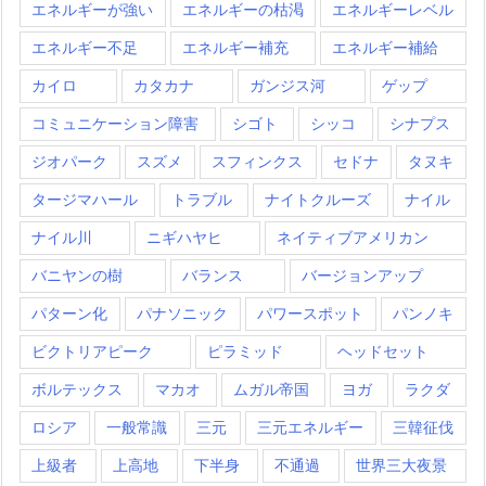
エネルギーが強い
エネルギーの枯渇
エネルギーレベル
エネルギー不足
エネルギー補充
エネルギー補給
カイロ
カタカナ
ガンジス河
ゲップ
コミュニケーション障害
シゴト
シッコ
シナプス
ジオパーク
スズメ
スフィンクス
セドナ
タヌキ
タージマハール
トラブル
ナイトクルーズ
ナイル
ナイル川
ニギハヤヒ
ネイティブアメリカン
バニヤンの樹
バランス
バージョンアップ
パターン化
パナソニック
パワースポット
パンノキ
ビクトリアピーク
ピラミッド
ヘッドセット
ボルテックス
マカオ
ムガル帝国
ヨガ
ラクダ
ロシア
一般常識
三元
三元エネルギー
三韓征伐
上級者
上高地
下半身
不通過
世界三大夜景