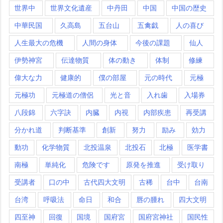
世界中
世界文化遺産
中丹田
中国
中国の歴史
中華民国
久高島
五台山
五禽戯
人の喜び
人生最大の危機
人間の身体
今後の課題
仙人
伊勢神宮
伝達物質
体の動き
体制
修練
偉大な力
健康的
僕の部屋
元の時代
元極
元極功
元極道の僧侶
光と音
入れ歯
入場券
八段錦
六字訣
内臓
内視
内部疾患
再受講
分かれ道
判断基準
創新
努力
励み
効力
動功
化学物質
北投温泉
北投石
北極
医学書
南極
単純化
危険です
原発を推進
受け取り
受講者
口の中
古代四大文明
古稀
台中
台南
台湾
呼吸法
命日
和合
唇の腫れ
四大文明
四至神
回復
国境
国府宮
国府宮神社
国民性