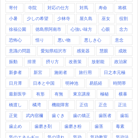
寄付
寺院
対応の仕方
対馬
寿命
将棋
小暑
少しの希望
少林寺
屋久島
巫女
役割
徐福公園
徳島県阿南市
心強い味方
心眼
念力
恐怖心
悟り
悪い物
悪しき心
意念
意識の問題
愛知県稲沢市
感覚器
慧眼
成敗
振動
排泄
摂り方
改善策
放射能
政治家
新参者
新宮
施術者
旅行用
日之本元極
日月潭
日本と中国
明神池
易筋経
時間帯
最新医学
有形
有無
東京講座
極秘
横暴
橋渡し
橘湾
機能障害
正信
正念
正法
正覚
武内宿禰
歯ぐき
歯の矯正
歯医者
歯垢
歯止め
歯磨き剤
歯磨き粉
歯茎
毒素
気のエネルギー
気の流れ
気功
気功教室
気功法