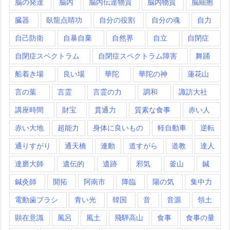
脳の発達
脳内
脳内伝達物質
脳内物質
脳細胞
臓器
臥龍点睛功
自分の役割
自分の魂
自力
自己防衛
自暴自棄
自然界
自立
自閉症
自閉症スペクトラム
自閉症スペクトラム障害
舞踊
船着き場
良い場
華陀
華陀の神
蓮花山
言の葉
言霊
言霊の力
調和
諏訪大社
講座時間
財宝
貫通力
質素な食事
赤い人
赤い大地
超能力
身体に良いもの
軽自動車
逆転
通りすがり
通天橋
連動
道すがら
道教
達人
達磨大師
遺伝的
遺跡
邪気
釜山
鍼
鍼灸師
開拓
阿南市
降臨
陽の気
集中力
電動歯ブラシ
青い光
韓国
音
音源
領土
顕在意識
風呂
風土
飛騨高山
食事
食事の量