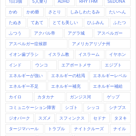
1日3個
5人乗り
ADHD
RHYTHM
SEDONA
かめ
かめ爺
さとり
しみしわたるみ
たいへん
たぬき
てあて
とても美しい
ひふみん
ふたつ
ふつう
アクバル帝
アグラ城
アスペルガー
アスペルガー症候群
アメリカアリゾナ州
イオン歯ブラシ
イスラム教
イスラーム
イヤホン
インド
ウンコ
エアポートメサ
エジプト
エネルギーが強い
エネルギーの枯渇
エネルギーレベル
エネルギー不足
エネルギー補充
エネルギー補給
カイロ
カタカナ
ガンジス河
ゲップ
コミュニケーション障害
シゴト
シッコ
シナプス
ジオパーク
スズメ
スフィンクス
セドナ
タヌキ
タージマハール
トラブル
ナイトクルーズ
ナイル