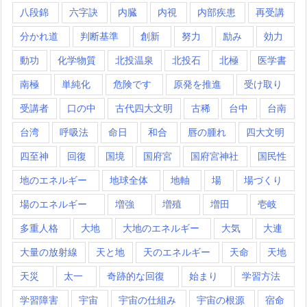
八段錦
六字訣
内臓
内視
内部疾患
再受講
分かれ道
判断基準
創新
努力
励み
効力
動功
化学物質
北投温泉
北投石
北極
医学書
南極
単純化
危険です
原発を推進
受け取り
受講者
口の中
古代四大文明
古稀
台中
台南
台湾
呼吸法
命日
和合
唇の腫れ
四大文明
四至神
回復
国境
国府宮
国府宮神社
国民性
地のエネルギー
地球全体
地軸
場
場づくり
場のエネルギー
増強
増殖
増田
壱岐
多重人格
大地
大地のエネルギー
大気
大連
大量の放射線
天と地
天のエネルギー
天命
天地
天災
太一
奇跡的な回復
始まり
学習方法
学習障害
宇宙
宇宙の仕組み
宇宙の根源
宿命