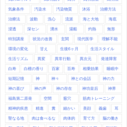
気象条件
汚染水
汚染物質
沐浴
治療方法
治療法
波動
洗心
流派
海と大地
海底
浸透
深セン
湧水
湯船
灼熱
無形
特別講座
状況の改善
玄関
現代医学
理解不能
環境の変化
甘え
生後6ヶ月
生活スタイル
生活リズム
異変
異常行動
異次元
発達障害
白寿
白檀の香り
百家
百寿
相乗効果
睡眠中
短期記憶
神
神々
神との会話
神の力
神の喜び
神の声
神の存在
神功皇后
神界
福島第二原発
空間
竅穴
筋肉トレーニング
精神的疾患
精進
糞
細かい
美顔
義歯
耳
聖なる地
肉は食べるな
肉体的
育て方
脳の働き