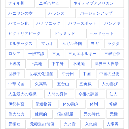
ナイル川
ニギハヤヒ
ネイティブアメリカン
バニヤンの樹
バランス
バージョンアップ
パターン化
パナソニック
パワースポット
パンノキ
ビクトリアピーク
ピラミッド
ヘッドセット
ボルテックス
マカオ
ムガル帝国
ヨガ
ラクダ
ロシア
一般常識
三元
三元エネルギー
三韓征伐
上級者
上高地
下半身
不通過
世界三大夜景
世界中
世界文化遺産
中丹田
中国
中国の歴史
中華民国
久高島
五台山
五禽戯
人の喜び
人生最大の危機
人間の身体
今後の課題
仙人
伊勢神宮
伝達物質
体の動き
体制
修練
偉大な力
健康的
僕の部屋
元の時代
元極
元極功
元極道の僧侶
光と音
入れ歯
入場券