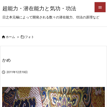
超能力・潜在能力と気功・功法


日之本元極によって開発される数々の潜在能力、功法の原理など
メニュ

サイド

ホーム
>

フォト

前へ

次へ
かめ

検索

2011年12月19日